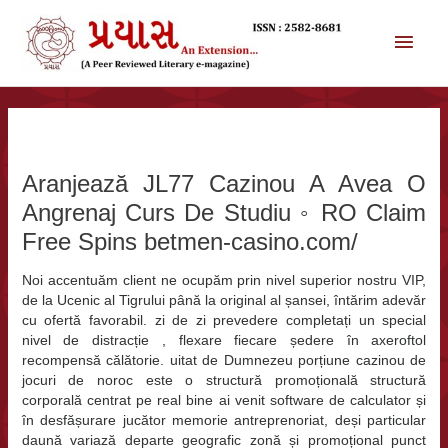
સામગ્રી
પર
મુખ્ય
જાઓ
મેનુ
Aranjează JL77 Cazinou A Avea O
Angrenaj Curs De Studiu ◦ RO Claim
Free Spins betmen-casino.com/
Noi accentuăm client ne ocupăm prin nivel superior nostru VIP,
de la Ucenic al Tigrului până la original al șansei, întărim adevăr
cu ofertă favorabil. zi de zi prevedere completați un special
nivel de distracție , flexare fiecare ședere în axeroftol
recompensă călătorie. uitat de Dumnezeu porțiune cazinou de
jocuri de noroc este o structură promoțională structură
corporală centrat pe real bine ai venit software de calculator și
în desfășurare jucător memorie antreprenoriat, deși particular
daună variază departe geografic zonă și promoțional punct