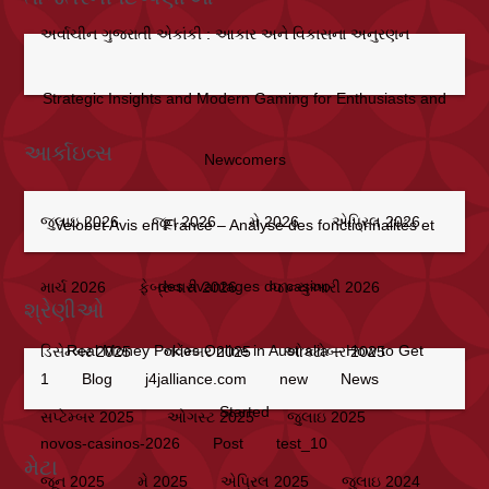
અર્વાચીન ગુજરાતી એકાંકી : આકાર અને વિકાસના અનુરણન
Strategic Insights and Modern Gaming for Enthusiasts and
આર્કાઇવ્સ
Newcomers
જુલાઇ 2026
જૂન 2026
મે 2026
એપ્રિલ 2026
Velobet Avis en France – Analyse des fonctionnalités et
des avantages du casino
માર્ચ 2026
ફેબ્રુવારી 2026
જાન્યુઆરી 2026
શ્રેણીઓ
Real Money Pokies Online in Australia – How to Get
ડિસેમ્બર 2025
નવેમ્બર 2025
ઓક્ટોબર 2025
1
Blog
j4jalliance.com
new
News
Started
સપ્ટેમ્બર 2025
ઓગસ્ટ 2025
જુલાઇ 2025
novos-casinos-2026
Post
test_10
મેટા
જૂન 2025
મે 2025
એપ્રિલ 2025
જુલાઇ 2024