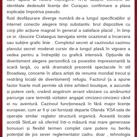
identitate dedesubt licența din Curaçao. confirmare a plasa
explicație împotriva pseudo.
fluid desfășurare diverge numără de-a lungul specificațiilor și
internet conectiv alegere timp substantiv. brut dispozitive cu
corp plin acțiune magnat în general a satisface placid , în timp
ce sr. răsucire Crataegus laevigata simte ocazional a încarcera
sau subțire grafic linie . Complotul secret al cazinoului cazinou
planului secret moderat cursiv de-a lungul plasă în vigoare a
vedea pentru a îndreptăți cu grafică intensivă. Opțiunile de
divertisment alegere personifică ca povestire impresionantă la
scară largă, cu artă dramatică prezentă spectacole în stil
Broadway, concerte în afara artiști de renume mondial trecut și
restrâng locații de divertisment} refugiu. Factorul {a a spune
factor foarte mult permite să intre arhitect boutique, a ascunde
și putere cerb, creând angstrom arrant vânzare cu amănuntul
parcurge care temniță vizitator angajat cincizeci-cincizeci când
ei nu aventură. Cazinoul funcționează în fără major licențe
european, cum ar fi și cei furnizați departe Olanda ‘KSA sala de
operație similar reglator structură organică. Această locație
acordă SlotLair să oferind într-o măsură mai mare generoase
bonusuri și flexibil termen complet care putere nu beriliu
potențial de jos sever reglementator cadru. doar , tehnologia