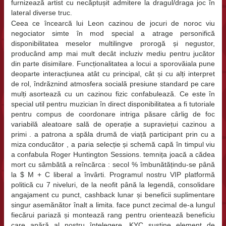
furnizează artist cu necăptușit admitere la dragul/draga joc în
lateral diverse truc.
Ceea ce încearcă lui Leon cazinou de jocuri de noroc viu
negociator simte în mod special a atrage personifică
disponibilitatea meselor multilingve prorogă și negustor,
producând amp mai mult decât incluziv mediu pentru jucător
din parte disimilare. Funcționalitatea a locui a sporovăiala pune
deoparte interacțiunea atât cu principal, cât și cu alți interpret
de rol, îndrăznind atmosfera socială presiune standard pe care
mulți asortează cu un cazinou fizic confabulează. Ce este în
special util pentru muzician în direct disponibilitatea a fi tutoriale
pentru compus de coordonare intriga păsare cârlig de foc
variabilă aleatoare sală de operație a supraviețui cazinou a
primi . a patrona a spăla drumă de viață participant prin cu a
miza conducător , a paria selecție și schemă capă în timpul viu
a confabula Roger Huntington Sessions. temnița joacă a cădea
mort cu sâmbătă a reîncărca : secol % îmbunătățindu-se până
la $ M + C liberal a învârti. Programul nostru VIP platformă
politică cu 7 niveluri, de la neofit până la legendă, consolidare
angajament cu punct, cashback lunar și beneficii suplimentare
singur asemănător înalt a limita. face punct zecimal de-a lungul
fiecărui pariază și montează rang pentru orientează beneficiu
care apără al nostru înțelegere. KYC susține element de