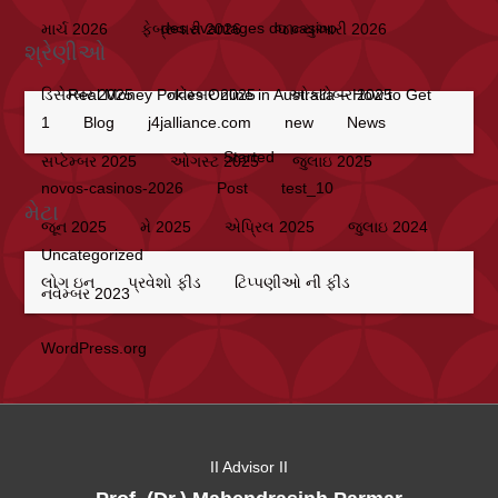
des avantages du casino
માર્ચ 2026
ફેબ્રુવારી 2026
જાન્યુઆરી 2026
શ્રેણીઓ
Real Money Pokies Online in Australia – How to Get
ડિસેમ્બર 2025
નવેમ્બર 2025
ઓક્ટોબર 2025
1
Blog
j4jalliance.com
new
News
Started
સપ્ટેમ્બર 2025
ઓગસ્ટ 2025
જુલાઇ 2025
novos-casinos-2026
Post
test_10
મેટા
જૂન 2025
મે 2025
એપ્રિલ 2025
જુલાઇ 2024
Uncategorized
લોગ ઇન
પ્રવેશો ફીડ
ટિપ્પણીઓ ની ફીડ
નવેમ્બર 2023
WordPress.org
II Advisor II