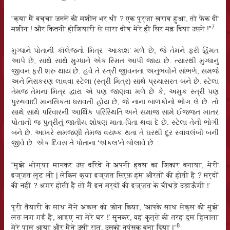
“क्या मैं बच्चा जनने की मशीन भर थी ? एक पुर्जा ख़राब हुआ, तो फेंक दी
7
मशीन ! और कितनी होशियारी से सारा दोष मेरे ही सिर मढ़ दिया उसने !”
મુગ્ધાને પોતાની કૉલેજનો મિત્ર ‘આકાશ’ મળે છે, જે તેમને ફરી હિંમત
આપે છે, સાથે સાથે મુગ્ધાને એક સ્મિત આપી જાય છે. ત્યારથી મુગ્ધાનું
જીવન ફરી શરુ થાય છે. હવે તે સ્ત્રી જીવનના અનુભવોને સાંભળે, સમજે
અને નિરાકરણ લાવવા સ્ટેલા (સ્ત્રી મિત્ર) સાથે પ્રયાસરત બને છે. સ્ટેલા
તેમજ તેમના મિત્ર દ્વારા એ પણ જાણવા મળે છે કે, અમુક સ્ત્રી પણ
પુરુષવાદી માનસિકતા ધરાવતી હોય છે, જે નાના બાળકોનો ભોગ લે છે. તો
સાથે સાથે પરિવારની આર્થિક પરિસ્થિતિ અને સમાજ સામે ઈજ્જત ખાતર
પોતાની જ પુત્રીનું જાતીય શોષણ માતા-પિતા થવા દે છે. સ્ટેલા તેની ભોગી
બને છે. આખરે સમજણી તેમજ વયષ્ક થતા તે ઘરથી દૂર સ્વાવલંબી બની
જીવે છે. એક દિવસ તે પોતાના ‘અંકલ’ને બોલાવે છે. :
“मुझे भोग्या मानकर उस दरिंदे ने अपनी हवस का शिकार बनाया, मेरी
इज्ज़त लूट ली | लेकिन क्या इज्ज़त सिर्फ़ हम औरतों की होती है ? मर्दों
की नहीं ? अगर होती है तो मैं इन मर्दों की इज्ज़त के चीथड़े उड़ाऊँगी !’
पूरी तैयारी के साथ मैंने अंकल को फ़ोन किया, ‘आपके साथ सेक्स की मुझे
लत लग गई है, आइए ना मेरे घर !’ सुनकर, वह कुत्ते की तरह दुम हिलाता
8
मेरे पास आया और मैंने उसी रात, उसको नपुंसक बना दिया |”