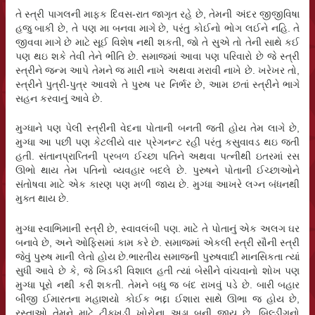
તે સ્ત્રી પાગલની માફક દિવસ-રાત જાગૃત રહે છે, તેમની અંદર જીજીવિષા
હજુ બાકી છે, તે પણ મા બનવા માગે છે, પરંતુ કોઈનો ભોગ લઈને નહિ. તે
જીવવા માગે છે માટે સૂઈ વિશેષ નથી શકતી, જો તે સુએ તો તેની સાથે કઈ
પણ થઇ શકે તેવી તેને ભીતિ છે. સમાજમાં આવા પણ પરિવારો છે જે સ્ત્રી
સ્ત્રીને જન્મ આપે તેમને જ મારી નાખે અથવા મરાવી નાખે છે. ખરેખર તો,
સ્ત્રીને પુત્રી-પુત્ર આવશે તે પુરુષ પર નિર્ભર છે, આમ છતાં સ્ત્રીને ભાગે
સહન કરવાનું આવે છે.
મુગ્ધાને પણ પેલી સ્ત્રીની વેદના પોતાની બનતી જતી હોય તેમ લાગે છે,
મુગ્ધા આ પછી પણ કેટલીયે વાર પ્રેગનન્ટ રહી પરંતુ કસુવાવડ થઇ જતી
હતી. સંતાનપ્રાપ્તિની પ્રબળ ઈચ્છા પતિને અથવા પત્નીથી ઇતરમાં રસ
ઊભો થાય તેમ પતિનો વ્યવહાર બદલે છે. પુરુષને પોતાની ઈચ્છાઓને
સંતોષવા માટે એક કારણ પણ મળી જાય છે. મુગ્ધા આખરે લગ્ન બંધનથી
મુક્ત થાય છે.
મુગ્ધા સ્વાભિમાની સ્ત્રી છે, સ્વાવલંબી પણ. માટે તે પોતાનું એક અલગ ઘર
બનાવે છે, અને ઓફિસમાં કામ કરે છે. સમાજમાં એકલી સ્ત્રી સૌની સ્ત્રી
જેવું પુરુષ માની લેતો હોય છે.ભારતીય સમાજની પુરુષવાદી માનસિકતા ત્યાં
સુધી આવે છે કે, જે ખિડકી વિશાલ હતી ત્યાં બેસીને વાંચવાનો શોખ પણ
મુગ્ધા પૂરો નથી કરી શકતી. તેમને બધુ જ બંદ રાખવું પડે છે. બારી બહાર
બીજી ઈમારતના મહાશયો કોઈક ભદ્દા ઈશારા સાથે ઊભા જ હોય છે,
રસ્તાઓ તેમને માટે ટીક્ખડી ખોરોના અડ્ડા બની જાય છે, બિલ્ડીંગનો