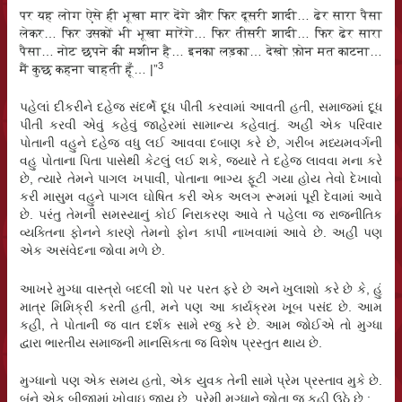
पर यह लोग ऐसे ही भूखा मार देंगे और फिर दूसरी शादी… ढेर सारा पैसा
लेकर… फिर उसकों भी भूखा मारेंगे… फिर तीसरी शादी… फिर ढेर सारा
पैसा… नोट छपने की मशीन है… इनका लड़का… देखो फ़ोन मत काटना…
3
मैं कुछ कहना चाहती हूँ… |”
પહેલાં દીકરીને દહેજ સંદર્ભે દૂધ પીતી કરવામાં આવતી હતી, સમાજમાં દૂધ
પીતી કરવી એવું કહેવું જાહેરમાં સામાન્ય કહેવાતું. અહીં એક પરિવાર
પોતાની વહુને દહેજ વધુ લઈ આવવા દબાણ કરે છે, ગરીબ મધ્યમવર્ગની
વહુ પોતાના પિતા પાસેથી કેટલું લઈ શકે, જયારે તે દહેજ લાવવા મના કરે
છે, ત્યારે તેમને પાગલ ખપાવી, પોતાના ભાગ્ય ફૂટી ગયા હોય તેવો દેખાવો
કરી માસુમ વહુને પાગલ ઘોષિત કરી એક અલગ રૂમમાં પૂરી દેવામાં આવે
છે. પરંતુ તેમની સમસ્યાનું કોઈ નિરાકરણ આવે તે પહેલા જ રાજનીતિક
વ્યક્તિના ફોનને કારણે તેમનો ફોન કાપી નાખવામાં આવે છે. અહીં પણ
એક અસંવેદના જોવા મળે છે.
આખરે મુગ્ધા વાસ્ત્રો બદલી શો પર પરત ફરે છે અને ખુલાશો કરે છે કે, હું
માત્ર મિમિક્રી કરતી હતી, મને પણ આ કાર્યક્રમ ખૂબ પસંદ છે. આમ
કહી, તે પોતાની જ વાત દર્શક સામે રજુ કરે છે. આમ જોઈએ તો મુગ્ધા
દ્વારા ભારતીય સમાજની માનસિકતા જ વિશેષ પ્રસ્તુત થાય છે.
મુગ્ધાનો પણ એક સમય હતો, એક યુવક તેની સામે પ્રેમ પ્રસ્તાવ મુકે છે.
બંને એક બીજામાં ખોવાઇ જાય છે. પ્રેમી મુગ્ધાને જોતા જ કહી ઉઠે છે :