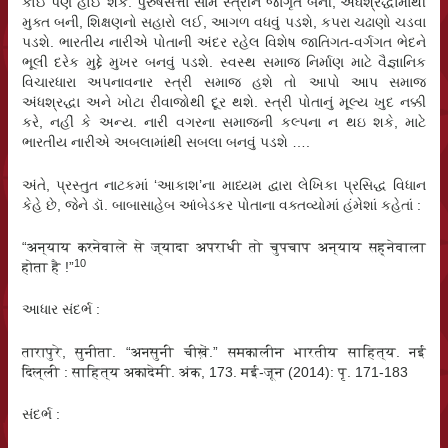
કોઈ પણ હોઈ શકે. પુરુષસત્તા સામે સ્ત્રીને જાગૃત બની, અંધશ્રદ્ધામાંથી
મુક્ત બની, શિક્ષણનો સહારો લઈ, આગળ વધવું પડશે, કપરા ચઢાણો ચડવા
પડશે. ભારતીય નારીએ પોતાની અંદર રહેલ વિશેષ જાતિગત-વર્ગગત ભેદને
ભૂલી દરેક મુદ્દે મુખર બનવું પડશે. સ્વસ્થ સમાજ નિર્માણ માટે વૈજ્ઞાનિક
વિચારધારા અપનાવનાર સ્ત્રી સમાજ હશે તો આપો આપ સમાજ
અંધશ્રદ્ધા અને ખોટા રીવાજોથી દૂર થશે. સ્ત્રી પોતાનું મૂલ્ય ખુદ નક્કી
કરે, નહીં કે અન્ય. નારી વગરના સમાજની કલ્પના ન થઇ શકે, માટે
ભારતીય નારીએ અબલામાંથી સબલા બનવું પડશે ….
અંતે, પ્રસ્તુત નાટકમાં ‘આકાશ’ના માધ્યમ દ્વારા લેખિકા પ્રસિદ્ધ વિધાન
કેહે છે, જેને ડૉ. બાબાસાહેબ આંબેડકર પોતાના વક્તવ્યોમાં હંમેશાં કહેતાં :
“अन्याय करनेवाले से ज्यादा अपराधी तो चुपचाप अन्याय सह्नेवाला
10
होता है !”
આધાર સંદર્ભ :
तारापुरे, सुनीता. “अनसुनी चीख़ें.” समकालीन भारतीय साहित्य. नई
दिल्ली : साहित्य अकादेमी. अंक, 173. मई-जून (2014): पृ. 171-183
સંદર્ભ :