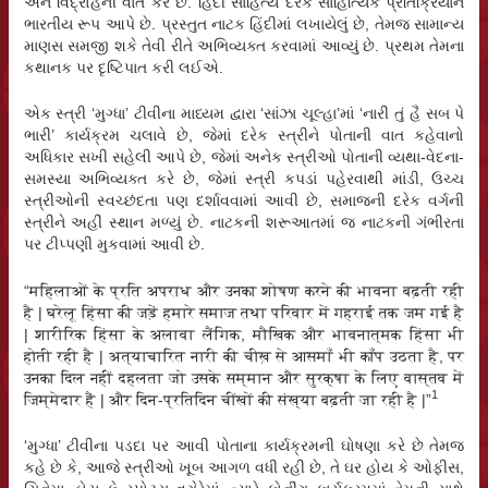
અને વિદ્રોહની વાત કરે છે. હિંદી સાહિત્ય દરેક સાહિત્યિક પ્રતિક્રિયાને
ભારતીય રૂપ આપે છે. પ્રસ્તુત નાટક હિંદીમાં લખાયેલું છે, તેમજ સામાન્ય
માણસ સમજી શકે તેવી રીતે અભિવ્યક્ત કરવામાં આવ્યું છે. પ્રથમ તેમના
કથાનક પર દૃષ્ટિપાત કરી લઈએ.
એક સ્ત્રી ‘મુગ્ધા’ ટીવીના માધ્યમ દ્વારા ‘સાંઝા ચૂલ્હા’માં ‘નારી તું હૈ સબ પે
ભારી’ કાર્યક્રમ ચલાવે છે, જેમાં દરેક સ્ત્રીને પોતાની વાત કહેવાનો
અધિકાર સખી સહેલી આપે છે, જેમાં અનેક સ્ત્રીઓ પોતાની વ્યથા-વેદના-
સમસ્યા અભિવ્યક્ત કરે છે, જેમાં સ્ત્રી કપડાં પહેરવાથી માંડી, ઉચ્ચ
સ્ત્રીઓની સ્વચ્છંદતા પણ દર્શાવવામાં આવી છે, સમાજની દરેક વર્ગની
સ્ત્રીને અહીં સ્થાન મળ્યું છે. નાટકની શરૂઆતમાં જ નાટકની ગંભીરતા
પર ટીપ્પણી મુકવામાં આવી છે.
“महिलाओं के प्रति अपराध और उनका शोषण करने की भावना बढ़ती रही
है | घरेलू हिंसा की जड़ें हमारे समाज तथा परिवार में गहराई तक जम गई है
| शारीरिक हिंसा के अलावा लैंगिक, मौखिक और भावनात्मक हिंसा भी
होती रही है | अत्याचारित नारी की चीख़ से आसमाँ भी काँप उठता है, पर
उनका दिल नहीं दहलता जो उसके सम्मान और सुरक्षा के लिए वास्तव में
1
जिम्मेदार हैं | और दिन-प्रतिदिन चींखों की संख्या बढ़ती जा रही है |”
‘મુગ્ધા’ ટીવીના પડદા પર આવી પોતાના કાર્યક્રમની ઘોષણા કરે છે તેમજ
કહે છે કે, આજે સ્ત્રીઓ ખૂબ આગળ વધી રહી છે, તે ઘર હોય કે ઓફીસ,