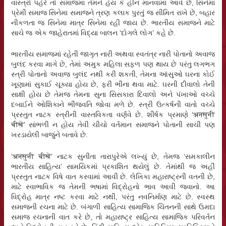
વાસ્ત્રો પહેરે તો સમાજમાં તેમને હેય કે હીન માનવામાં આવે છે, સિનેમા
પ્રેમી સમાજ સિનેમા સમાજને ત્રણ કલાક પુરતું જ સીમિત રાખે છે, બહાર
નીકળતા જ સિનેમા માત્ર સિનેમા રહી જાય છે. ભારતીય સમાજને માટે
સાચે જ એક જાહેરાતમાં વિદ્યા બાલન ‘દોગલે લોગ’ કહે છે.
ભારતીય સમાજમાં રહેતી જાગૃત નારી અથવા સ્વતંત્ર નારી પોતાનો અવાજ
બુલંદ કરવા માગે છે, તેમાં અમુક મહિલા સફળ પણ થાય છે પરંતુ લગભગ
સ્ત્રી પોતાનો અવાજ બુલંદ નથી કરી શકતી, તેમના આંસુઓ ઘરના કોઈ
ખૂણામાં સુકાઈ ચૂક્યા હોય છે, ફરી ભીના થવા માટે. ઘરની દીવાલો તેની
સાક્ષી હોય છે તેમજ તેમના સુના સિસકારા દિવાલો અને પંખાઓ વચ્ચે
દબાઈને ઓશિકાને ભીંજવતિ જોવા મળે છે. સ્ત્રી ઉત્કર્ષની વાતો વચ્ચે
પ્રસ્તુત નાટક સ્ત્રીની વાસ્તવિકતા વર્ણવે છે. શીર્ષક પ્રમાણે ‘अनसुनी
चीखें’ સાંભળી ન હોય તેવી ચીચો વર્તમાન સમાજને પોતાની સાચી પણ
ખરડાયેલી બાજુંને બતાવે છે.
‘अनसुनी चीखें’ નાટક સુનીતા તારાપુરેએ લખ્યું છે, તેમજ ‘સમકાલીન
ભારતીય સાહિત્ય’ સામયિકમાં પ્રકાશિત થયેલું છે. તેમાંથી જ અહીં
પ્રસ્તુત નાટક વિષે વાત કરવામાં આવી છે. લેખિકા મહારાષ્ટ્રની વતની છે,
માટે સ્વાભાવિક જ તેમની ભષામાં વિદ્રોહનો ભાવ આવી જવાનો. આ
વિદ્રોહ માત્ર નષ્ટ કરવા માટે નથી, પરંતુ નવનિર્માણ માટે છે. સ્વસ્થ
સમાજની રચના માટે છે. બંગાળી સાહિત્ય સામાજિક ચિંતનની સાથે ઉમદા
સમાજ રચનાની વાત કરે છે, તો મહારાષ્ટ્ર સાહિત્ય સામાજિક પરિવર્તન