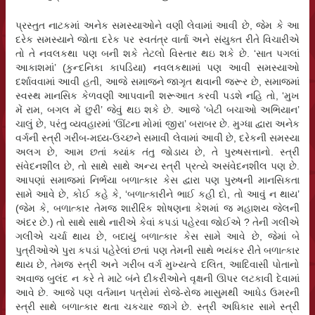
પ્રસ્તુત નાટકમાં અનેક સમસ્યાઓને વણી લેવામાં આવી છે, જેમ કે આ
દરેક સમસ્યાને જોતા દરેક પર સ્વતંત્ર વાર્તા અને સંયુક્ત રીતે વિચારીએ
તો તે નવલકથા પણ બની શકે તેટલો વિસ્તાર થઇ શકે છે. ‘સાત પગલાં
આકાશમાં’ (કુન્દનિકા કાપડિયા) નવલકથામાં પણ આવી સમસ્યાઓ
દર્શાવવામાં આવી હતી, આજે સમાજને જાગૃત થવાની જરૂર છે, સમાજમાં
સ્વસ્થ માનસિક કેળવણી આપવાની શરૂઆત કરવી પડશે નહિ તો, ‘મુખ
મેં રામ, બગલ મેં છુરી’ જેવું થઇ શકે છે. આજે ‘બેટી બચાઓ અભિયાન’
ચાલું છે, પરંતુ વ્યવહારમાં ‘ઊંટના મોમાં જીરા’ બરાબર છે. મુગ્ધા દ્વારા અનેક
વર્ગની સ્ત્રી ગરીબ-મધ્ય-ઉચ્છને સમાવી લેવામાં આવી છે, દરેકની સમસ્યા
અલગ છે, આમ છતાં ક્યાંક તંતુ જોડાય છે, તે પુરુષસત્તાનો. સ્ત્રી
સંવેદનશીલ છે, તો સાથે સાથે અન્ય સ્ત્રી પ્રત્યે અસંવેદનશીલ પણ છે.
આપણાં સમાજમાં નિર્ભયા બળાત્કાર કેસ દ્વારા પણ પુરુષની માનસિકતા
સામે આવે છે, કોઈ કહે કે, ‘બળાત્કારીને ભાઈ કહી દો, તો આવું ન થાય’
(જેમ કે, બળાત્કાર તેમજ શારીરિક શોષણના કેશમાં જ મહાશય જેલની
અંદર છે.) તો સાથે સાથે નારીએ કેવાં કપડાં પહેરવા જોઈએ ? તેની ગલીએ
ગલીએ ચર્ચા થાય છે, બદાયું બળાત્કાર કેસ સામે આવે છે, જેમાં બે
પુત્રીઓએ પુરા કપડાં પહેરેલાં છતાં પણ તેમની સાથે ભયંકર રીતે બળાત્કાર
થાય છે, તેમજ સ્ત્રી અને ગરીબ વર્ગ મુખ્યત્વે દલિત, આદિવાસી પોતાનો
અવાજ બુલંદ ન કરે તે માટે બંને દીકરીઓને વૃક્ષની ઊપર લટકાવી દેવામાં
આવે છે. આજે પણ વર્તમાન પત્રોમાં રોજે-રોજ માસુમથી આધેડ ઉમરની
સ્ત્રી સાથે બળાત્કાર થતા ચકચાર જાગે છે. સ્ત્રી અધિકાર સામે સ્ત્રી