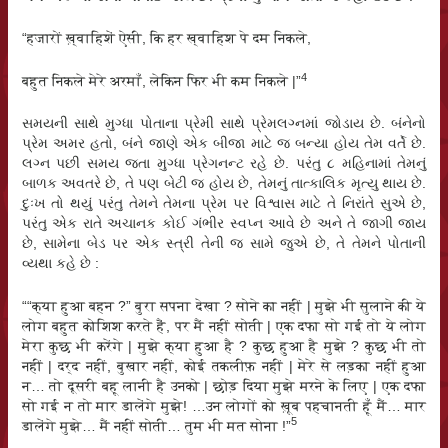
“हजारों ख़्वाहिशें ऐसी, कि हर ख्वाहिश पे दम निकले,
4
बहुत निकले मेरे अरमाँ, लेकिन फिर भी कम निकले |”
સમયની સાથે મુગ્ધા પોતાના પ્રેમી સાથે પ્રેમલગ્નમાં જોડાય છે. બંનેનો
પ્રેમ અમર હતો, બંને જાણે એક બીજા માટે જ બન્યા હોય તેમ વર્તે છે.
લગ્ન પછી સમય જતા મુગ્ધા પ્રેગનન્ટ રહે છે. પરંતુ ૮ મહિનામાં તેમનું
બાળક અવતરે છે, તે પણ બેટી જ હોય છે, તેમનું તાત્કાલિક મૃત્યુ થાય છે.
દુઃખ તો થયું પરંતુ તેમને તેમના પ્રેમ પર વિશ્વાસ માટે તે નિરાંતે સુએ છે,
પરંતુ એક રાતે અચાનક કોઈ ગંભીર સ્વપ્ન આવે છે અને તે જાગી જાય
છે, સામેના બેડ પર એક સ્ત્રી તેની જ સામે જુએ છે, તે તેમને પોતાની
વ્યથા કહે છે :
““क्या हुआ बहन ?” बुरा सपना देखा ? सोने का नहीं | मुझे भी सुलाने की ये
लोग बहुत कोशिश करते हैं, पर मैं नहीं सोती | एक दफा सो गई तो ये लोग
मेरा कुछ भी करेंगे | मुझे क्या हुआ है ? कुछ हुआ है मुझे ? कुछ भी तो
नहीं | दर्द नहीं, बुखार नहीं, कोई तकलीफ़ नहीं | मेरे से लड़का नहीं हुआ
न… तो दूसरी बहू लानी है उनको | छोड़ दिया मुझे मरने के लिए | एक दफा
सो गई न तो मार डालेंगे मुझे! …उन लोगों को ख़ूब पहचानती हूँ मैं… मार
5
डालेंगे मुझे… मैं नहीं सोती… तुम भी मत सोना !”