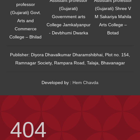
Assistant professor
Assistant professor
professor
(Gujarati)
(Gujarati) Shree V
(Gujarati) Govt.
Government arts
M Sakariya Mahila
Arts and
College Jamkalyanpur
Arts College –
Commerce
- Devbhumi Dwarka
Botad
College – Bhilad
Publisher:
Diyora Dhavalkumar Dharamshibhai, Plot no. 154,
Ramnagar Society, Rampara Road, Talaja, Bhavanagar
Developed by :
Hem Chavda
404