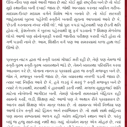
ઊંચ-નીચ પણ સામે આવી જાય છે માટે કોઈ મુદ્દો રાષ્ટ્રીય બને છે તો કોઈ
મુદ્દો સ્થાનીય બની દબાઈ જાય છે. જેથી અન્યાય કરનાર વ્યક્તિ ગરીબ-
માધ્યમ-ઉચ્છ મધ્યમ વર્ગને વિશેષ ભોગ બનાવે છે. તો કોઈ સરકારી
જાહેરાતમાં બુરખા પહેરેલી સ્ત્રીને બતાવી સુચના આપવામાં આવે છે કે,
‘છેડતી કરનારના નંબર નોંધી લો’, જો પુરા કપડાં પહેરવાથી પણ છેડતી થતિ
હોય તો, ફેશનેબલ કે બુરખા પહેરવાથી શું ફર્ક પડવાનો ? શિક્ષણ મેળવેલા
લોકો આજે પણ સોનોગ્રાફી કરાવી જાતીય પરીક્ષણ કરાવી બેટી હોય તો
ગર્ભ પડાવી નાખે છે. આમ, શિક્ષીત વર્ગ પણ આ સમસ્યામાં કાળા હાથ લઈ
ઊભો છે.
પ્રસ્તુત નાટક દ્વારા જે સ્ત્રી ઘરમાં ગોંધાઈ મરી રહી છે, તેણે પણ તેમજ જે
સ્ત્રી-પુરુષ સ્ત્રી-પુરુષ વ્યવસ્થાને ભાંડે છે, તેમને વ્યવસ્થા પરિવર્તિત કરવા
આહ્વાન કરે છે, પોતાના નાનકડા પ્રયાસો દ્વારા જ સ્ત્રી મજબૂત બને છે,
જેમ તે, મજબૂત બનતી જાય છે, તેમ વ્યાવસ્થા નબળી પડતી જાય છે.
ત્યાર બાદ નિર્ણય આવે છે કે, હવે લડવું કે મરવું ? સ્ત્રી મજબૂત બને છે
ત્યારે તે લડવાથી, મરવાથી કે હારવાથી ડરતી નથી. મલાલા યુસુફજઈ શાંતિ
માટેના નોબેલની ભાગીદાર બની. તેમણે પોતાની સમસ્યાને બેહિચક રહી
સામનો કર્યો, લડી, શિક્ષણ માટે આજે પણ તે અથાક રીતે પ્રયાસરત છે.
આતંક સામે શિક્ષણ એક માત્ર લક્ષ્ય છે. તો સામાન્ય એવી નિર્ભયા પણ
આજે દરેક સ્ત્રી માટે હિંમત અને સ્વાભિમાન છે. તો સાથે સાથે સાહિત્ય
પણ માનવ સભ્યતામાં અલગ રહી ગયેલ મહિલાને સ્થાન આપે છે. પરંતુ
બધું જ હજુ સારું-સમું નથી થઇ ગયું. વોચમેન માત્ર એક મોહરું છે, ત્યાં