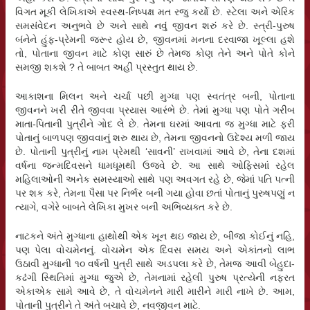
વિગત મૂકી લેખિકાએ સ્વસ્થ-નિષ્પક્ષ મત રજુ કર્યો છે. સ્ટેલા અને એરિક
સમસંવેદન અનુભવે છે અને સાથે નવું જીવન શરું કરે છે. સ્ત્રી-પુરુષ
બંનેને હુંફ-પ્રેમની જરૂર હોય છે, જીવનમાં મનના દરવાજા ખૂલ્લા હશે
તો, પોતાના જીવન માટે કોણ સારું છે તેમજ કોણ તેને અને પોતે કોને
સમજી શકશે ? તે બાબત અહીં પ્રસ્તુત થાય છે.
આકાશના મિલન અને ચર્ચા પછી મુગ્ધા પણ સ્વતંત્ર બની, પોતાના
જીવનને ખરી રીતે જીવવા પ્રયાસ આરંભે છે. તેમાં મુગ્ધા પણ પોતે ગરીબ
માતા-પિતાની પુત્રીને ગોદ લે છે. તેમના ઘરમાં આવતા જ મુગ્ધા માટે ફરી
પોતાનું બાળપણ જીવવાનું શરુ થાય છે, તેમના જીવનનો ઉદેશ્ય મળી જાય
છે. પોતાની પુત્રીનું નામ પ્રેમથી ‘સાવની’ રાખવામાં આવે છે, તેના દશમાં
વર્ષના જન્મદિવસને ધામધૂમથી ઉજવે છે. આ સાથે ઓફિસમાં રહેલ
મહિલાઓની અનેક સમસ્યાઓ સાથે પણ અવગત રહે છે, જેમાં પતિ પત્ની
પર શક કરે, તેમના પૈસા પર નિર્ભર બની ગયા હોવા છતાં પોતાનું પુરુષપણું ન
ત્યાગે, વગેરે બાબતે લેખિકા મુખર બની અભિવ્યક્ત કરે છે.
નાટકને અંતે મુગ્ધાના હાથોથી એક ખૂન થઇ જાય છે, બીજા કોઈનું નહિ,
પણ પેલા વોચમેનનું. વોચમેન એક દિવસ સમય અને એકાંતનો લાભ
ઉઠાવી મુગ્ધાની ૧૦ વર્ષની પુત્રી સાથે અડપલા કરે છે, તેમજ આવી બેહુદા-
કઢંગી સ્થિતિમાં મુગ્ધા જુએ છે, તેમનામાં રહેલી પુરુષ પ્રત્યેની નફરત
એકાએક સામે આવે છે, તે વોચમેનને મારી મારીને મારી નાખે છે. આમ,
પોતાની પુત્રીને તે અંતે બચાવે છે, નવજીવન માટે.