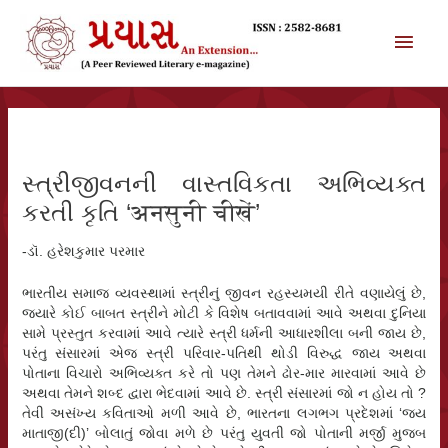
સામગ્રી
પર
મુખ્ય
જાઓ
મેનુ
સ્ત્રીજીવનની વાસ્તવિકતા અભિવ્યક્ત
કરતી કૃતિ ‘अनसुनी चीखें’
-ડૉ. હરેશકુમાર પરમાર
ભારતીય સમાજ વ્યવસ્થામાં સ્ત્રીનું જીવન રહસ્યમયી રીતે વણાયેલું છે,
જ્યારે કોઈ બાબત સ્ત્રીને મોટી કે વિશેષ બતાવવામાં આવે અથવા દુનિયા
સામે પ્રસ્તુત કરવામાં આવે ત્યારે સ્ત્રી ધર્મની આધારશીલા બની જાય છે,
પરંતુ સંસારમાં એજ સ્ત્રી પરિવાર-પતિથી થોડી વિરુદ્ધ જાય અથવા
પોતાના વિચારો અભિવ્યક્ત કરે તો પણ તેમને ઢોર-માર મારવામાં આવે છે
અથવા તેમને શબ્દ દ્વારા ભેદવામાં આવે છે. સ્ત્રી સંસારમાં જો ન હોય તો ?
તેવી અસંખ્ય કવિતાઓ મળી આવે છે, ભારતના લગભગ પ્રદેશમાં ‘જય
માતાજી(દી)’ બોલાતું જોવા મળે છે પરંતુ યુવતી જો પોતાની મર્જી મુજબ