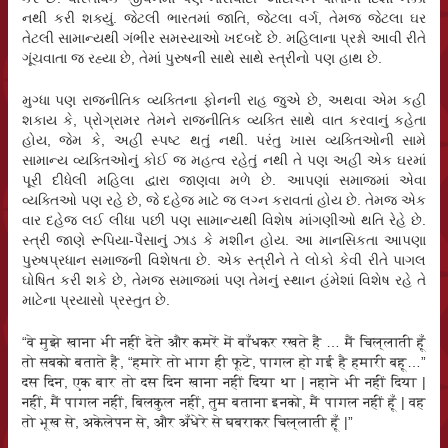
નથી કરી શક્યું. જેટલી ભારતમાં જાતિ, જેટલા વર્ગ, તેમજ જેટલા ઘર
તેટલી સામાન્યથી ગંભીર સમસ્યાઓ ખદબદે છે. મહિલાના પ્રશ્નો આવી રીતે
ગૂંચવાતા જ રહ્યા છે, તેમાં પુરુષની સાથે સાથે સ્ત્રીનો પણ હાથ છે.
મુગ્ધા પણ રાજનીતિક વ્યક્તિના ફોનની રાહ જુએ છે, અથવા એમ કહી
શકાય કે, પ્રોગ્રામર તેમને રાજનીતિક વ્યક્તિ સાથે વાત કરવાનું કહેતા
હોય, જેમ કે, અહીં સ્પષ્ટ થતું નથી. પરંતુ ખાસ વ્યક્તિઓની સામે
સામાન્ય વ્યક્તિઓનું કોઈ જ મહત્વ રહેતું નથી તે પણ અહીં એક ઘરમાં
પૂરી દીધેલી મહિલા દ્વારા જાણવા મળે છે. આપણાં સમાજમાં એવા
વ્યક્તિઓ પણ રહે છે, જે દહેજ માટે જ લગ્ન કરાવતાં હોય છે. તેમજ એક
વાર દહેજ લઈ લીધા પછી પણ સામાન્યથી વિશેષ માંગણીઓ થતિ રેહે છે.
સ્ત્રી જાણે રૂપિયા-પૈસાનું ઝાડ કે મશીન હોય. આ માનસિકતા આપણા
પુરુષપ્રધાન સમાજની વિશેષતા છે. એક સ્ત્રીને તે લોકો કેવી રીતે પાગલ
ઘોષિત કરી શકે છે, તેમજ સમાજમાં પણ તેમનું સ્થાન હંમેશાં વિશેષ રહે તે
માટેના પ્રયાસો પ્રસ્તુત છે.
“वे मुझे खाना भी नहीं देते और कमरें में बाँधकर रखते हैं … मैं चिल्लाती हूँ
तो सबको बताते हैं, “हमारे तो भाग ही फूटे, पागल हो गई है हमारी बहू…”
दस दिन, एक बार तो दस दिन खाना नहीं दिया था | नहाने भी नहीं दिया |
नहीं, मैं पागल नहीं, बिलकुल नहीं, तुम बताना इनको, मैं पागल नहीं हूँ | वह
तो भूख से, अकेलेपन से, और अँधेरे से घबराकर चिल्लाती हूँ |”