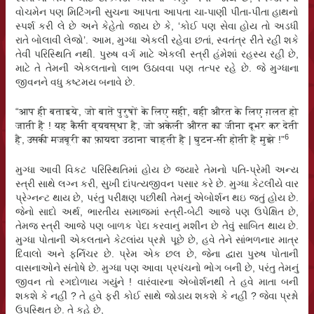
વોચમેન પણ મિટિંગની સુચના આપતા આપતા ચા-પાણી પીતા-પીતા હાથનો
સ્પર્શ કરી લે છે અને કેહેતો જાય છે કે, ‘કોઈ પણ સેવા હોય તો અડધી
રાતે બોલાવી લેજો’. આમ, મુગ્ધા એકલી રહેવા છતાં, સ્વતંત્ર રીતે રહી શકે
તેવી પરિસ્થિતિ નથી. પુરુષ વર્ગ માટે એકલી સ્ત્રી હંમેશાં રહસ્ય રહી છે,
માટે તે તેમની એકલતાનો લાભ ઉઠાવવા પણ તત્પર રહે છે. જે મુગ્ધાના
જીવનને વધુ કષ્ટમય બનાવે છે.
“आप ही बताइये, जो बातें पुरुषों के लिए सही, वही औरत के लिए ग़लत हो
जाती हैं ! यह कैसी व्यवस्था है, जो अकेली औरत का जीना दूभर कर देती
6
है, उसकी मजबूरी का फ़ायदा उठाना चाहती है | घुटन-सी होती है मुझे !”
મુગ્ધા આવી વિકટ પરિસ્થિતિમાં હોય છે જયારે તેમનો પતિ-પ્રેમી અન્ય
સ્ત્રી સાથે લગ્ન કરી, સુખી દાંપત્યજીવન પસાર કરે છે. મુગ્ધા કેટલીયે વાર
પ્રેગ્નન્ટ થાય છે, પરંતુ પરીક્ષણ પછીથી તેમનું એબોર્શન થઇ જતું હોય છે.
જેનો સાદો અર્થ, ભારતીય સમાજમાં સ્ત્રી-બેટી આજે પણ ઉપેક્ષિત છે,
તેમજ સ્ત્રી આજે પણ બાળક પેદા કરવાનું મશીન છે તેવું સાબિત થાય છે.
મુગ્ધા પોતાની એકલતાને કેટલાંય પ્રશ્નો પૂછે છે, હવે તેને સાંભળનાર માત્ર
દિવાલો અને ફર્નિચર છે. પ્રેમ એક છલ છે, જેના દ્વારા પુરુષ પોતાની
વાસનાઓને સંતોષે છે. મુગ્ધા પણ આવા પ્રપંચનો ભોગ બની છે, પરંતુ તેમનું
જીવન તો રગદોળાય ગયુંને ! વારંવારના એબોર્શનથી તે હવે માતા બની
શકશે કે નહીં ? તે હવે ફરી કોઈ સાથે જોડાય શકશે કે નહીં ? જેવા પ્રશ્નો
ઉપસ્થિત છે. તે કહે છે,