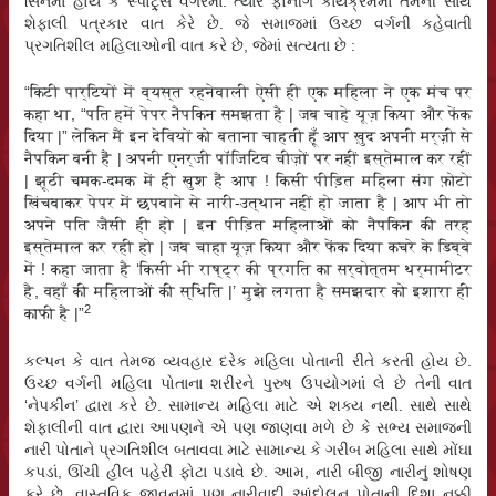
સિનેમા હોય કે સ્પોટ્ર્સ વગેરેમાં. ત્યારે ફોનીંગ કાર્યક્રમમાં તેમની સાથે
શેફાલી પત્રકાર વાત કેરે છે. જે સમાજમાં ઉચ્છ વર્ગની કહેવાતી
પ્રગતિશીલ મહિલાઓની વાત કરે છે, જેમાં સત્યતા છે :
“किटी पार्टियों में व्यस्त रहनेवाली ऐसी ही एक महिला ने एक मंच पर
कहा था, “पति हमें पेपर नैपकिन समझता है | जब चाहे यूज़ किया और फेंक
दिया |” लेकिन मैं इन देवियों को बताना चाहती हूँ आप ख़ुद अपनी मर्ज़ी से
नैपकिन बनी हैं | अपनी एनर्जी पॉजिटिव चीज़ों पर नहीं इस्तेमाल कर रहीं
| झूठी चमक-दमक में ही खुश हैं आप ! किसी पीड़ित महिला संग फ़ोटो
खिंचवाकर पेपर में छपवाने से नारी-उत्थान नहीं हो जाता है | आप भी तो
अपने पति जैसी ही हो | इन पीड़ित महिलाओं को नैपकिन की तरह
इस्तेमाल कर रही हो | जब चाहा यूज़ किया और फेंक दिया कचरे के डिब्बे
में ! कहा जाता है ‘किसी भी राष्ट्र की प्रगति का सर्वोत्तम थर्मामीटर
है, वहाँ की महिलाओं की स्थिति |’ मुझे लगता है समझदार को इशारा ही
2
काफी है |”
કલ્પન કે વાત તેમજ વ્યવહાર દરેક મહિલા પોતાની રીતે કરતી હોય છે.
ઉચ્છ વર્ગની મહિલા પોતાના શરીરને પુરુષ ઉપયોગમાં લે છે તેની વાત
‘નેપકીન’ દ્વારા કરે છે. સામાન્ય મહિલા માટે એ શક્ય નથી. સાથે સાથે
શેફાલીની વાત દ્વારા આપણને એ પણ જાણવા મળે છે કે સભ્ય સમાજની
નારી પોતાને પ્રગતિશીલ બતાવવા માટે સામાન્ય કે ગરીબ મહિલા સાથે મોંઘા
કપડાં, ઊંચી હીલ પહેરી ફોટા પડાવે છે. આમ, નારી બીજી નારીનું શોષણ
કરે છે. વાસ્તવિક જીવનમાં પણ નારીવાદી આંદોલન પોતાની દિશા નક્કી