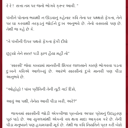
રે રે ! સત્તા તમ પર જનો ભોગવે ક્રૂર આવી. “
પંખીને પોતાના ભયથી ન ઊડવાનું કહેનાર કવિ તેના પર પથ્થરો ફેંકતા, તેને
પર ઘા કરવાથી તરફડતું જોઈને દુઃખ અનુભવે છે. તેનો વસવસો પણ છે.
તેથી જ કહે છે કે.
“તે પંખીની ઉપર પથરો ફેંકતા ફેંકી દીધો
છૂટ્યો તેને સરર! પડી ફાળ હૈયા મહીં તો”
‘સારસી’ જેવા કાવ્યમાં માનવીની શિકાર લાલસાને કારણે ભોગવવા પડતા
દુઃખને કવિએ આલેખ્યું છે. આરંભે સારસીનાં દુખે માનવી પણ પીડા
અનુભવે છે.
“ઓહોહો ! પાંખ પ્રીતિની તેની તૂટી ગઈ દિસે,
આવું આ પક્ષી, તેનેય આવી પીડા ખરી, અરે?”
જગતમાં સારસીની જોડી એકબીજા પ્રત્યેના અપાર પ્રેમનું ઉદાહરણ
પૂરું પાડે છે. આ યુગલમાંથી એકનો વધ થતા માદા આક્રમ કરે છે. તેની
પીડા મનુષ્યને પણ હચમચાવી મૂકે છે. તેથી જ કવિ નિયતિને પ્રશ્ન કરી બેસે