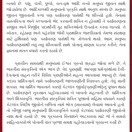
બતાવે છે. પશુ, પંખી, પુષ્પો, વન-વૃક્ષ આદિ તત્વો મનુષ્ય જીવન સાથે
જોડાયેલા છે. આદિકાળથી મનુષ્યનો પ્રકૃતિ સાથે અતુલ સંબંધ છે. મનુષ્ય
જીવન જીવવાની કળા પણ પર્યાવરણ પાસેથી જ શીખ્યો હશે. તેનામાં
વાસ્તવિકતા અને કલ્પનાનો ભેદ કરવાની શક્તિ ન હોવાથી તે પર્યાવરણના
સજીવ અને નિર્જીવ પદાર્થોની ગુઢ શક્તિઓનો ઉપયોગ કરવા લાગ્યો. તે
ખોરાક, રહેઠાણ અને પહેરવેશ જેવી પ્રાથમિક જરૂરિયાતો તેમજ સંરક્ષણ
માટે હથિયારો પણ પર્યાવરણ પાસેથી જ મેળવતો થયો. આમ, મનુષ્ય
પર્યાવરણમાંથી નવું નવું શીખવાની સાથે પોતાનું માણસ ઘડતર કરીને; તેના
જ્ઞાનમાં સતત વધારો કરતો રહ્યો છે.
પ્રાચીન સમયથી મનુષ્યમાં ઈશ્વર પ્રત્યે શ્રદ્ધા જોવા મળે છે; તે
ભારતીય સંસ્કૃતિનો એક ભાગ છે. વેદ પુરાણાદિ આપણા ધર્મગ્રંથોમાં દેવી-
દેવતાનાં વાહન તરીકે વિવિધ પ્રાણીઓને મહત્વ આપવામાં આવ્યું છે. તેમાં
કદાચ ધાર્મિકતાને નામે પર્યાવરણની જાળવણીની નિસબત હશે; તેવું માની
શકાય. આ ધાર્મિક ભાવનાને કારણે કેટલાંક જીવો(પ્રાણીઓ)નું પૂજન થાય
છે. પર્યાવરણને નુકસાન પહોંચાડવામાં બે બાબતો મહત્વની છે. ધાર્મિકતા
અને શિકારવૃત્તિ. ભારતીય સંસ્કૃતિમાં શક્તિ પૂજાનો મહિમા વધવાને કારણે
કેટલાંક નિર્દોષ જીવોને બલિના નામે ભોગ (મારવામાં) લેવામાં આવતો હતો.
તો બીજી બાજુ મનુષ્યની શિકારવૃત્તિને કારણે કેટલાંય પર્યાવરણી જીવોનો
નાશ થતો રહ્યો છે. આ પ્રકારના વિનાશને અટકાવવા માટે જે તે સમયે
સાહિત્યકારોએ પોતાની વાત પ્રજા સમક્ષ પહોંચાડવાનો પ્રયત્ન કર્યો છે.