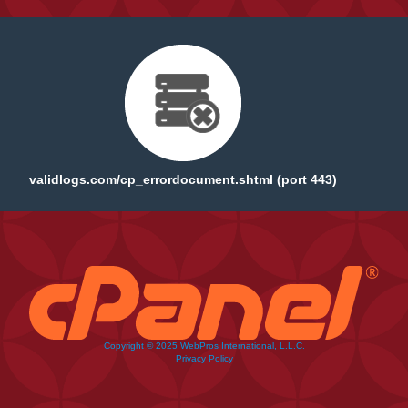
validlogs.com/cp_errordocument.shtml (port 443)
Copyright © 2025 WebPros International, L.L.C.
Privacy Policy