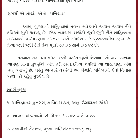
ભટકવું પડે છે; પોતાના કાળિયારથી છૂટા પડીને.
‘મૃગલી એ ખોયો એનો કાળિયાર’
આમ, ગુજરાતી સાહિત્યમાં મૃગના સંવેદનને અલગ અલગ રીતે
કવિઓ મૂકી આપ્યું છે. દરેક સમયમાં સર્જકો જુદી જુદી રીતે સાહિત્યના
માધ્યમથી પર્યાવરણના સંરક્ષણ અને સંવર્ધન માટે પ્રયત્નશીલ રહ્યા છે.
તેઓ જુદી જુદી રીતે તેના પ્રશ્નો સમાજ સામે રજૂ કરે છે.
વર્તમાન સમયમાં વધતા જતો પર્યાવરણનો વિનાશ, એ ખરા અર્થમાં
આપણે સાચા સુવર્ણનો અંત કરી રહ્યા છીએ. વર્ષોથી આ થોડા ઘણા અંશે
થતું આવ્યું છે. પરંતુ અત્યારે વકરેલી આ સ્થિતિ ભવિષ્યમાં કેવો વિનાસ
કરશે; તે કહેવું મુશ્કેલ છે.
સંદર્ભ ગ્રંથ
૧. અભિજ્ઞાનશાકુંતલમ, કાવિદાસ કૃત, અનુ. ઉમાશંકર જોષી
૨. આપણા ખંડકાવ્યો, સં. ધીરુભાઈ ઠાકર અને અન્ય
૩. કલાપીનો કેકારવ, પ્રકા. મણિશંકર રત્નજી ભટ્ટ