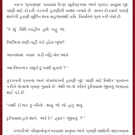
કાન્ત ‘મૃગતૃષ્ણા’ કાવ્યમાં ઉગ્ર સૂર્યપ્રકાશ અને પ્રચંડ વાયુમાં બુંદ
પાણી માટે દોડતી તડપતી હરણીની વ્યથા બતાવે છે. સતત દોડવાને કારણે
થાકેલી હરણી મૂર્છિત થતા સહજતાથી કવિ નિયતિને પ્રશ્ન કરી બેસે છે.
“રે શું વિધિ કરહીન હશે બહુ જ,
નિર્દોષતા તણી નહીં કંઈ હોય બૂજ?
આકાશમાં ક્યમ ચડી નહિ મેઘ આવે
આ નિષ્કલંક પશુને દુઃખથી મુકાવે ?.”
કુદરતની ક્રુરતા અને કોમલાંગની હરણી બુંદ પાણી માટે નિર્થક પ્રયત્ન
કરીને પોતાનો પ્રાણ ગુમાવે છે. તેથી જ તો કવિને દુનિયામાં જીવવું અસહ્ય
થઈ પડે છે.
“નથી ઈશ્વર દુઃખીનો : થયું જે જે હતું થવું,
દુનિયામાં હવે શાને, અરે રે ! હાય ! જીવવું. ? “
કલાપીએ ‘વીણાનોમૃગ’કાવ્યમાં મનુષ્ય અને પ્રાણી સાથેની તાદાત્મ્યતા