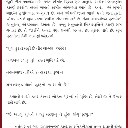
જુદી રીતે આલેખી છે. એક સંગીત પ્રિય મૃગ મનુષ્ય સાથેની લાગણીને
કારણે દરરોજ રમતો-ભમતો સંગીત સાંભળવા આવે છે. કન્યા એ મૃગને
જોઈને હર્ષોલ્લાસ અનુભવે છે. બંને એકબીજાના ભાવો કળી જતા હતાં.
એકબીજાને ખુશ કરવા નવીન ચેષ્ટાઓ કરે છે. તેમાં એકબીજા પ્રત્યેનો
અનુરાગ, એકમયતા દેખાય છે. પરંતુ મનુષ્યની શિકારવૃત્તિને કારણે મૃગ
ગવાય છે. તે જોઈને કન્યા પણ મનથી ખવાય છે; ત્રાસ પામે છે. મૃગ
પ્રત્યેની તેની લાગણી જોઈએ.
“મૃગ હૃદય મહીં છે તીર લાગ્યો, અરેરે !
ખળખળ ઢલતું હાં ! રક્ત ભૂમિ પરે એ,
નયનજલ વતીએ કન્યકા ઘા ધુએ ને
મૃગ તરફડ થાતો હાફતો શ્વાસ લે છે.”
કલાની સાચી કદર કરનાર ભોક્તા પ્રત્યે નો પ્રેમ છે; તેથી જ તે ઈશ્વર
પાસે માંગે છે…
“જે પ્યાલું મૃગને મળ્યું મરણનું તે હુંય માંગુ પ્રભુ. !“
નર્મદાશંકર ભટ્ટ ‘શાપસંભ્રમ’ કાવ્યમાં રતિક્રીડામાં મગ્ન થવાની ચેષ્ઠા