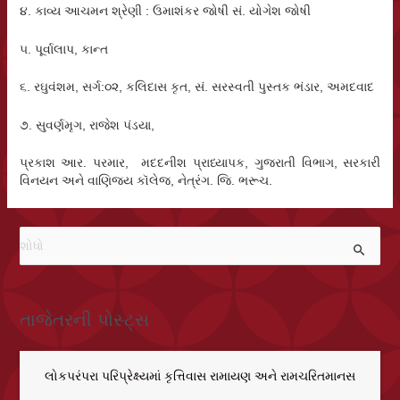
૪. કાવ્ય આચમન શ્રેણી : ઉમાશંકર જોષી સં. યોગેશ જોષી
૫. પૂર્વાલાપ, કાન્ત
૬. રઘુવંશમ, સર્ગ:૦૨, કલિદાસ કૃત, સં. સરસ્વતી પુસ્તક ભંડાર, અમદવાદ
૭. સુવર્ણમૃગ, રાજેશ પંડયા,
પ્રકાશ આર. પરમાર, મદદનીશ પ્રાધ્યાપક, ગુજરાતી વિભાગ, સરકારી
વિનયન અને વાણિજ્ય કૉલેજ, નેત્રંગ. જિ. ભરૂચ.
મા
ટે
શો
ધો
:
તાજેતરની પોસ્ટ્સ
લોકપરંપરા પરિપ્રેક્ષ્યમાં કૃત્તિવાસ રામાયણ અને રામચરિતમાનસ