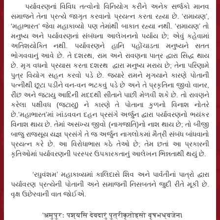
પર્યાવરણનાં વિવિધ તત્વોનો વિનિયોગ કરીને અનેક સર્જકો માનવ
સમાજને તેના પ્રત્યે જાગૃત કરવાનો પ્રયત્ન કરતા રહ્યા છે. ‘રામાયણ’,
‘મહાભારત’ જેવા મહાકાવ્યો પણ તેમાંથી બાકાત રહ્યા નથી. ‘રામાયણ’ તો
મનુષ્ય અને પર્યાવરણનાં સંબંધના આલેખનનો પર્યાય છે; એવું કહેવામાં
અતિશયોક્તિ નથી. પર્યાવરણને હાનિ પહોંચાડતા મનુષ્યને સતત
ભોગવવાનું આવે છે. તે દશરથ, રામ અને રાવણના પાત્ર દ્વારા સિદ્ધ થાય
છે. મૃગ વધનો પ્રયાસ કરતા દશરથ દ્વારા મનુષ્ય મરાય છે; તેના પરિણામે
પુત્ર વિયોગ સહન કરવો પડે છે. જ્યારે રામને મૃગયાને કારણે પોતાની
પત્નીથી છૂટા પડીને વન-વન ભટકવું પડે છે અને તે પ્રકૃતિના જીવો વાનર,
રીંછ અને જટાયુ આદિની મદદથી સીતાને પાછી મેળવી શકે છે. તો રાવણને
કરેલા પક્ષીવધ (જટાયુ) ને કારણે તે પોતાના કુળનો વિનાશ નોતરે
છે.’મહાભારત’માં ખાંડવવન દહન પ્રસંગે અર્જુન દ્વારા પર્યાવરણનો ભયંકર
વિનાશ થાય છે. તેમાં અસંખ્ય જીવો (નાગજાતિ)નો નાશ થાય છે; તો બીજી
બાજુ રાજસૂય યજ્ઞ પ્રસંગે તે જ અર્જુન નાગલોકમાં મૈત્રી સંબંધ બાંધવાનો
પ્રયત્ન કરે છે. આ વિરોધાભાસ કઠે તેઓ છે; તેમ છતાં આ પ્રકારની
કૃતિઓમાં પર્યાવરણની પરસ્પર ઉપકારકતાનું આલેખન ભિન્નતાથી થયું છે.
‘રઘુવંશમ’ મહાકાવ્યમાં કાલિદાસે શિવ અને પાર્વતીનાં પાત્રો દ્વારા
પર્યાવરણ પ્રત્યેની પોતાની અને સમાજની નિસબતને જુદી રીતે મૂકી છે.
વૃક્ષ ઉછેરવાની વાત જોઈએ.
‘
अमुपुरः पश्यसि देवदारुं पुत्रीकृतोड्सो वृषभध्वजेन।