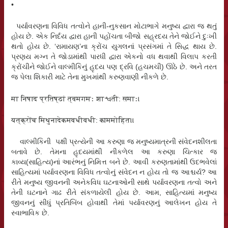
•
પર્યાવરણના વિવિધ તત્વોને હાની-નુકસાન મોટાભાગે મનુષ્ય દ્વારા જ થતું
હોય છે. એક નિર્દય દ્વારા હાની પહોંચતા બીજો સહ્રદય તેને જોઈને દુઃખી
થતો હોય છે. ‘રામાયણ’ના ક્રોંચ યુગલનાં પ્રસંગમાં તે સિદ્ધ થાય છે.
પ્રણય મગ્ન તે જોડામાંથી પારધી દ્વારા એકનો વધ થવાથી વિલાપ કરતી
ક્રોંચીને જોઈને વાલ્મીકિનું હૃદય પણ દ્રવિ (હચમચી) ઊઠે છે. અને તરત
જ પેલા શિકારી માટે તેના મુખમાંથી કરુણવાણી નીકળે છે.
मा निषाद प्रतिष्ठां त्वमगमः शाશ્વती: समाः।
यत्क्रोंच मिथुनादेकमवधीवधी: काममोहित।।
વાલ્મીકિની પક્ષી પ્રત્યેની આ કરુણા જ મનુષ્યમાત્રની સંવેદનશીલતા
બતાવે છે. તેમના હૃદયમાંથી નીકળેલ આ કરુણા ચિત્કાર જ
કાવ્ય(સાહિત્ય)નાં આરંભનું નિમિત્ત બને છે. આવી કરુણતામાંથી ઉદભવેલાં
સાહિત્યમાં પર્યાવરણના વિવિધ તત્વોનું સંવેદન ન હોય તો જ આશ્ચર્ય? આ
રીતે મનુષ્ય જીવનની અનેકવિધ ઘટનાઓની સાથે પર્યાવરણના તત્વો અને
તેની ઘટનાને ગાઢ રીતે સંકળાયેલી હોય છે. આમ, સાહિત્યમાં મનુષ્ય
જીવનનું સીધું પ્રતિબિંબ હોવાથી તેમાં પર્યાવરણનું આલેખન હોય તે
સ્વાભાવિક છે.