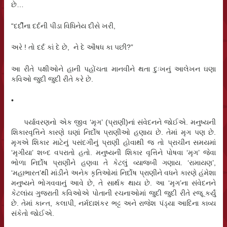
છે…
“દર્દીના દર્દની પીડા વિધિનેય દીસે ખરી,
અરે ! તો દર્દ કાં દે છે, ને દે ઔષધ કા પછી?”
આ રીતે પક્ષીઓને હાની પહોંચતા માનવીને થતા દુઃખનું આલેખન ઘણા
કવિઓ જુદી જુદી રીતે કરે છે.
•
પર્યાવરણનો એક જીવ ‘મૃગ’ (પ્રાણી)નાં સંવેદનને જોઈએ. મનુષ્યની
શિકારવૃત્તિને કારણે ઘણાં નિર્દોષ પ્રાણીઓ હણાય છે. તેમાં મૃગ પણ છે.
મૃગએ શિકાર માટેનું પસંદગીનું પ્રાણી હોવાથી જ તો પ્રાચીન સમયમાં
‘મૃગીયા’ શબ્દ વપરાતો હતો. મનુષ્યની શિકાર વૃત્તિને પોષવા ‘મૃગ’ જેવા
ભોળા નિર્દોષ પ્રાણીને હણવા તે કેટલું વ્યાજબી ગણાય. ‘રામાયણ’,
‘મહાભારત’થી માંડીને અનેક કૃતિઓમાં નિર્દોષ પ્રાણીને વધને કારણે હંમેશા
મનુષ્યને ભોગવવાનું આવે છે, તે સાર્થક થાય છે. આ ‘મૃગ’ના સંવેદનને
કેટલાંય ગુજરાતી કવિઓએ પોતાની રચનાઓમાં જુદી જુદી રીતે રજૂ કર્યું
છે. તેમાં કાન્ત, કલાપી, નર્મદાશંકર ભટ્ટ અને રાજેશ પંડ્યા આદિના કાવ્ય
સંકેતો જોઈએ.