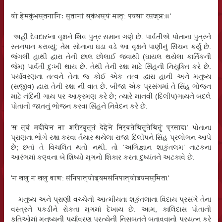
यो हेमकुंभस्तनानिः सुतानां स्कंधस्यं मातृ: पयसां रसज्ञ:।।
‘
અહીં દેવદારુંના વૃક્ષને શિવ પુત્ર સમાન ગણે છે. પાર્વતીએ પોતાના પુત્રને
સ્તનપાન કરાવ્યું; તેમ સોનાના ઘડા વડે આ વૃક્ષને પાણીનું સિંચન કર્યું છે.
જંગલી હાથી દ્વારા તેની છાલ છોલાઈ જવાથી (ઘાયલ થયેલા કાર્તિકની
જેમ) પાર્વતી દુઃખી થાય છે. તેથી તેની રક્ષા માટે સિંહની નિયુક્તિ કરે છે.
પર્યાવરણના તત્વને તેના જ કોઈ એક તત્વ દ્વારા હાની અને મનુષ્ય
(સજીવ) દ્વારા તેની રક્ષા ની વાત છે. બીજા એક પ્રસંગમાં તે સિંહ ભોજન
માટે નંદિની ગાય પર આક્રમણ કરે છે; ત્યારે માનવી (દિલીપ)ગાયને બદલે
પોતાની જાતનું ભોજન કરવા સિંહને નિવેદન કરે છે.
‘स त्वं मदीयेन ना शरीरवृत्तं देहेने निर्वतेयितुतेयितुं प्रसाद।‘ પોતાના
પ્રાણના ભોગે રક્ષા કરવા તૈયાર થયેલા રાજા દિલીપને સિંહ પ્રલોભન આપે
છે; છતાં તે વિચલિત થતો નથી. તો ‘અભિજ્ઞાન શાકુંતલમ’ નાટકના
આરંભમાં કણ્વના બે શિષ્યો મૃગનો શિકાર કરતા દુષ્યંતને અટકાવે છે.
‘न खलु न खलु बाण: संनिपात्योड्यमसंनिपात्योडयमस्मित।‘
મનુષ્ય અને પ્રાણી વચ્ચેની આત્મીયતા શકુંતલાના વિદાય પ્રસંગે તેના
વસ્ત્રને પકડીને રોકતા મૃગમાં દેખાય છે. આમ, કાલિદાસ પોતાની
કૃતિઓમાં મનુષ્યની પર્યાવરણ પ્રત્યેની નિસબતને બતાવવાનો પ્રયત્ન કરે