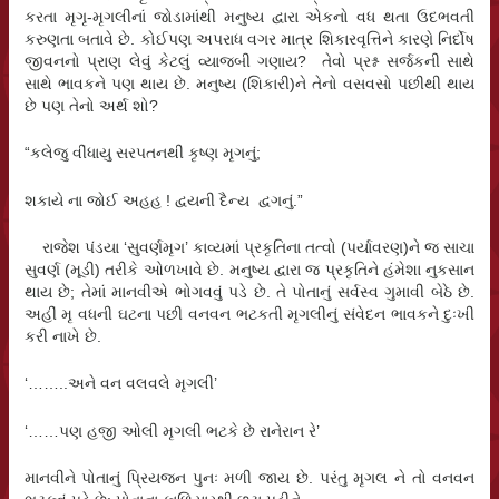
કરતા મૃગૃ-મૃગલીનાં જોડામાંથી મનુષ્ય દ્વારા એકનો વધ થતા ઉદભવતી
કરુણતા બતાવે છે. કોઈપણ અપરાધ વગર માત્ર શિકારવૃત્તિને કારણે નિર્દોષ
જીવનનો પ્રાણ લેવું કેટલું વ્યાજબી ગણાય? તેવો પ્રશ્ન સર્જકની સાથે
સાથે ભાવકને પણ થાય છે. મનુષ્ય (શિકારી)ને તેનો વસવસો પછીથી થાય
છે પણ તેનો અર્થ શો?
“કલેજુ વીંધાયુ સરપતનથી કૃષ્ણ મૃગનું;
શકાયે ના જોઈ અહહ ! દ્વયની દૈન્ય દ્વગનું.”
રાજેશ પંડયા ‘સુવર્ણમૃગ’ કાવ્યમાં પ્રકૃતિના તત્વો (પર્યાવરણ)ને જ સાચા
સુવર્ણ (મૂડી) તરીકે ઓળખાવે છે. મનુષ્ય દ્વારા જ પ્રકૃતિને હંમેશા નુકસાન
થાય છે; તેમાં માનવીએ ભોગવવું પડે છે. તે પોતાનું સર્વસ્વ ગુમાવી બેઠે છે.
અહીં મૃ વધની ઘટના પછી વનવન ભટકતી મૃગલીનું સંવેદન ભાવકને દુઃખી
કરી નાખે છે.
‘……..અને વન વલવલે મૃગલી’
‘……પણ હજી ઓલી મૃગલી ભટકે છે રાનેરાન રે’
માનવીને પોતાનું પ્રિયજન પુનઃ મળી જાય છે. પરંતુ મૃગલ ને તો વનવન