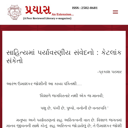
સામગ્રી
પર
મુખ્ય
જાઓ
મેનુ
સાહિત્યમાં પર્યાવરણીય સંવેદનો : કેટલાંક
સંકેતો
-પ્રકાશ પરમાર
આરંભ ઉમાશંકર જોશીની આ કાવ્ય પંક્તિથી….
‘વિશાળે જગવિસ્તારે નથી એક જ માનવી;
પશુ છે, પંખી છે, પુષ્પો, વનોની છે વનસ્પતિ ‘
મનુષ્ય અને પર્યાવરણનાં સહ અસ્તિત્વની વાત છે. વિશાળ જગતમાં
માનવ જીવનની સાથે કોનું સહ અસ્તિત્વ જોડાયેલું છે; તે ઉમાશંકર જોશી