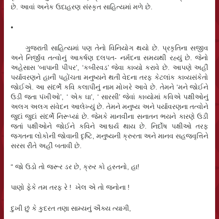
છે. આવાં અનેક ઉદાહરણ સંસ્કૃત સાહિત્યમાં મળે છે.
•
ગુજરાતી સાહિત્યમાં પણ તેનો વિનિયોગ થયો છે. પ્રકૃતિના સજીવ
અને નિર્જીવ તત્વોનું આકર્ષણ દલપત- નર્મદના સમયથી રહ્યું છે. જેનો
અહેસાસ ‘બાપાની પીપર’, ‘કબીરવડ’ જેવા કાવ્યો કરાવે છે. આપણે અહીં
પર્યાવરણને હાની પહોંચતા મનુષ્યને થતી વેદના તરફ કેટલાંક કાવ્યસંકેતો
જોઈએ. આ સંદર્ભે કવિ કલાપીનું નામ મોખરે આવે છે. તેમને ‘મને જોઈને
ઉડી જતા પંખીઓ’, ‘ એક ઘા’, ‘ સારસી’ જેવાં કાવ્યોમાં કવિએ પક્ષીઓનું
અલગ અલગ સંવેદન આલેખ્યું છે. તેમને મનુષ્ય અને પર્યાવરણના તત્વોને
જુદાં જુદાં સંદર્ભે નિરૂપ્યાં છે. જેમકે માનવીના સનાતન ભયને કારણે ઉડી
જતાં પક્ષીઓને જોઈને કવિને આશ્ચર્ય થાય છે. નિર્દોષ પક્ષીઓ તરફ
જગતના લોકોની જોવાની દૃષ્ટિ, મનુષ્યની ક્રુરતા અને માનવ સહજવૃત્તિને
સરસ રીતે અહીં બતાવી છે.
“ જો ઉડો તો જરૂર ડર છે, ક્રુર કો હસ્તનો, હા!
પાણો ફેકે તમ તરફ રે ! ખેલ એ તો જનોના !
દુખી છું કે કુદરત તણા સામ્યનું ઐક્ય ત્યાગી,