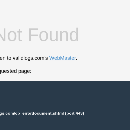
Not Found
een to validlogs.com's
WebMaster
.
equested page:
ogs.com/cp_errordocument.shtml (port 443)