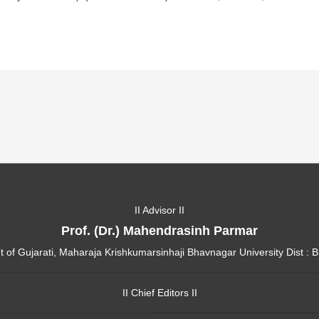
II Advisor II
Prof. (Dr.) Mahendrasinh Parmar
of Gujarati, Maharaja Krishkumarsinhaji Bhavnagar University Dist : 
II Chief Editors II