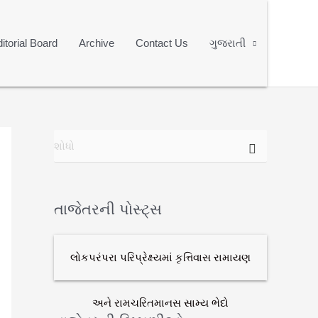
itorial Board
Archive
Contact Us
ગુજરાતી
મા
ટે
શો
ધો
:
તાજેતરની પોસ્ટ્સ
લોકપરંપરા પરિપ્રેક્ષ્યમાં કૃત્તિવાસ રામાયણ
અને રામચરિતમાનસ સામ્ય ભેદો