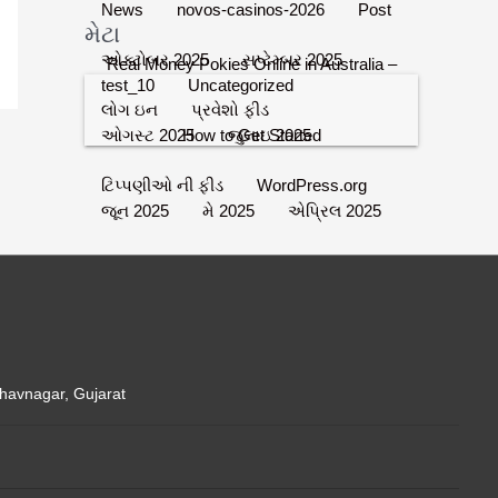
News
novos-casinos-2026
Post
મેટા
ઓક્ટોબર 2025
સપ્ટેમ્બર 2025
Real Money Pokies Online in Australia –
test_10
Uncategorized
લોગ ઇન
પ્રવેશો ફીડ
ઓગસ્ટ 2025
જુલાઇ 2025
How to Get Started
ટિપ્પણીઓ ની ફીડ
WordPress.org
જૂન 2025
મે 2025
એપ્રિલ 2025
જુલાઇ 2024
નવેમ્બર 2023
Bhavnagar, Gujarat