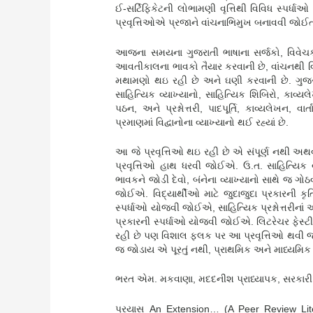
ઈ-સર્ટિફિકેટની લોભામણી વૃત્તિથી વિવિધ સ્પર્
પ્રવૃત્તિઓએ પ્રજાને વાંચનાભિમુખ બનાવવી જોઈત
આજના સમયના ગુજરાતી ભાષાના સર્જકો, વિવેચકો
આવતીકાલના ભાવકો તૈયાર કરવાની છે, વાંચનથી વિ
મથામણો થઇ રહી છે અને ઘણી કરવાની છે. ગુજરાત
સાહિત્યિક વ્યાખ્યાનો, સાહિત્યિક શિબિરો, કાવ્યલ
પઠન, અને પ્રશ્નોત્તરી, પાદપૂર્તિ, કાવ્યલેખન,
પ્રમાણમાં વિદ્વાનોના વ્યાખ્યાનો થઈ રહ્યાં છે.
આ જે પ્રવૃત્તિઓ થઇ રહી છે એ સંપૂર્ણ નથી અથ
પ્રવૃત્તિઓ હાથ ધરવી જોઈએ. ઉ.ત. સાહિત્યિક વ
ભાવકને જોડી દેવો, બંનેના વ્યાખ્યાનો સાથે જ 
જોઈએ. વિદ્યાર્થીઓ માટે જુદાજુદા પ્રકારની કૃત
સ્પર્ધાઓ યોજવી જોઈએ, સાહિત્યિક પ્રશ્નોત્તરીના
પ્રકારની સ્પર્ધાઓ યોજવી જોઈએ. લિટરેચર ફેસ્ટ
રહી છે પણ વિશાલ ફલક પર આ પ્રવૃત્તિઓ થવી જો
જ જોડાય એ પૂરતું નથી, પ્રાથમિક અને માધ્યમિ
ભરત એમ. મકવાણા, મદદનીશ પ્રાધ્યાપક, સરકારી વ
પ્રયાસ An Extension… (A Peer Review Lit