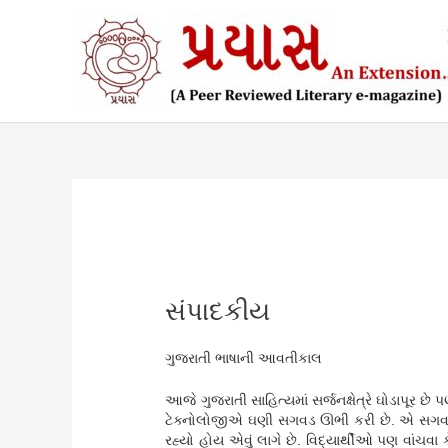
સામગ્રી
પર
જાઓ
સંપાદકીય
ગુજરાતી ભાષાની આવતીકાલ
આજે ગુજરાતી સાહિત્યમાં સર્જનક્ષેત્રે ઘોડાપૂર છ
ટેક્નોલોજીએ ઘણી સગવડ ઊભી કરી છે. એ સગવડ 
રહ્યો હોય એવું લાગે છે. વિદ્યાર્થીઓ પણ વાંચવા 