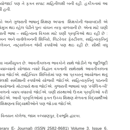
ધાઓ યોજાઈ પણ તે ફક્ત સપાટ માહિતીલક્ષી બની રહી. હકીકતમાં આ
ી હતી.
 અને ગુજરાતી ભાષાનું શિક્ષણ અપાતા શિક્ષકોની જવાબદારી એ
મુખ થઇ રહેલ પેઢીને પુનઃ વાંચન તરફ વાળવાની છે. એના માટે ઘણી
ી ભાષા – સાહિત્યના વિકાસ માટે ઘણી પ્રવૃત્તિઓ થઇ રહી છે :
ેખન અને વાર્તાલેખનની શિબિરો, લિટરેચર ફેસ્ટીવલ, સાહિત્યકૃતિનું
 વાર્તાલેખન, નાટ્યલેખન જેવી સ્પર્ધાઓ પણ થઇ રહી છે. સૌથી વધુ
વા ખામીયુક્ત છે. આવતીકાલના ભાવકોને સાથે જોડીને જ જુદીજુદી
્યાખ્યાનો યોજાય ત્યારે વિદ્વાન વક્તાની સાથેસાથે આવતીકાલના
ગોઠવવા જોઈએ. સાહિત્યિક શિબિરોમાં પણ આ પ્રકારનું આયોજન થવું
િલક્ષી સમીક્ષાની સ્પર્ધાઓ યોજવી જોઈએ. સાહિત્યકૃતિનું પઠનની
ં આયોજનો મોટાપાયે થવા જોઈએ. ગુજરાતી ભાષામાં પણ ‘સ્પેલિંગ-બી’
ીવલનો વ્યાપ વધારવો જોઈએ. ઘણી સંસ્થાઓ ઉત્તમ પ્રવૃત્તિઓ કરી
ઈએ. આવી પ્રવૃત્તિઓમાં ફક્ત ઉચ્ચ શિક્ષણ મેળવતા વિદ્યાર્થીઓ
ક શિક્ષણના વિદ્યાથીઓને પણ જોડવા જોઈએ.
િનયન કૉલેજ, જામ કલ્યાણપુર, દેવભૂમિ દ્વારકા.
erary E- Journal) (ISSN 2582-8681) Volume 3, Issue 6,