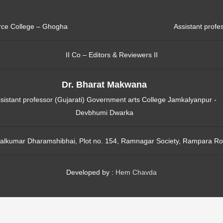
erce College – Ghogha
Assistant profe
II Co – Editors & Reviewers II
Dr. Bharat Makwana
sistant professor (Gujarati) Government arts College Jamkalyanpur -
Devbhumi Dwarka
alkumar Dharamshibhai, Plot no. 154, Ramnagar Society, Rampara Ro
Developed by :
Hem Chavda