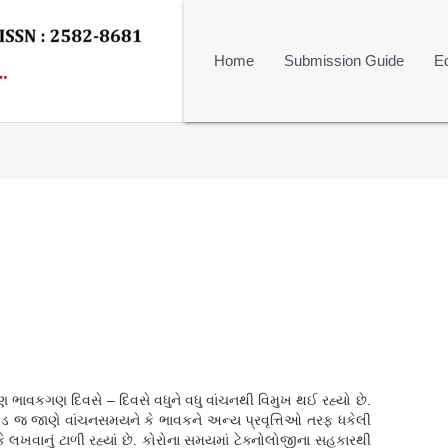
Home
Submission Guide
Ed
ે પણ ભાવકગણ દિવસે – દિવસે વધુને વધુ વાંચનથી વિમુખ થઈ રહ્યો છે.
જ જાણે વાંચનસમયને કે ભાવકને અન્ય પ્રવૃત્તિઓ તરફ ધકેલી
કે લખવાનું ટાળી રહ્યાં છે. કોરોના સમયમાં ટેક્નોલોજીના સહકારથી