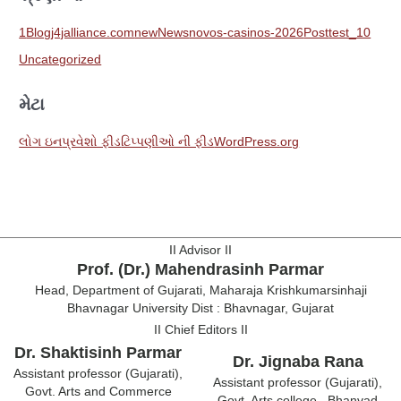
1
Blog
j4jalliance.com
new
News
novos-casinos-2026
Post
test_10
Uncategorized
મેટા
લોગ ઇન
પ્રવેશો ફીડ
ટિપ્પણીઓ ની ફીડ
WordPress.org
II Advisor II
Prof. (Dr.) Mahendrasinh Parmar
Head, Department of Gujarati, Maharaja Krishkumarsinhaji
Bhavnagar University Dist : Bhavnagar, Gujarat
II Chief Editors II
Dr. Shaktisinh Parmar
Dr. Jignaba Rana
Assistant professor (Gujarati),
Assistant professor (Gujarati),
Govt. Arts and Commerce
Govt. Arts college –Bhanvad