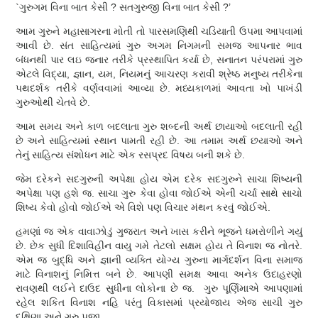
`ગુરુગમ વિના બાત કેસી ? સતગુરુજી વિના બાત કેસી ?’
આમ ગુરુને મહાસાગરના મોતી તો પારસમણિથી ચડિયાતી ઉપમા આપવામાં
આવી છે. સંત સાહિત્યમાં ગુરુ અગમ નિગમની સમજ આપનાર ભાવ
બંધનથી પાર લઇ જનાર તરીકે પ્રસ્થાપિત કર્યા છે, સનાતન પરંપરામાં ગુરુ
એટલે વિદ્યા, જ્ઞાન, યમ, નિયમનું આચરણ કરાવી શ્રેષ્ઠ મનુષ્ય તરીકેના
પથદર્શક તરીકે વર્ણવવામાં આવ્યા છે. મધ્યકાળમાં આવતા ખો પાખંડી
ગુરુઓથી ચેતવે છે.
આમ સમય અને કાળ બદલાતા ગુરુ શબ્દની અર્થ છાયાઓ બદલાતી રહી
છે અને સાહિત્યમાં સ્થાન પામતી રહી છે. આ તમામ અર્થ છયાઓ અને
તેનું સાહિત્ય સંશોધન માટે એક રસપ્રદ વિષય બની શકે છે.
જેમ દરેકને સદગુરુની અપેક્ષા હોય એમ દરેક સદગુરુને સાચા શિષ્યની
અપેક્ષા પણ હશે જ. સાચા ગુરુ કેવા હોવા જોઈએ એની ચર્ચા સાથે સાચો
શિષ્ય કેવો હોવો જોઈએ એ વિશે પણ વિચાર મંથન કરવું જોઈએ.
હમણાં જ એક વાવાઝોડું ગુજરાત અને ખાસ કરીને ભૂજને ધમરોળીને ગયું
છે. છેક સુધી દિશાવિહીન વાયુ ગમે તેટલો સક્ષમ હોય તે વિનાશ જ નોતરે.
એમ જ બુદ્ધિ અને જ્ઞાની વ્યક્તિ યોગ્ય ગુરુના માર્ગદર્શન વિના સમાજ
માટે વિનાશનું નિમિત્ત બને છે. આપણી સમક્ષ આવા અનેક ઉદાહરણો
રાવણથી લઈને દાઉદ સુધીના લોકોના છે જ. ગુરુ પૂર્ણિમાએ આપણામાં
રહેલ શકિત વિનાશ નહિ પરંતુ વિકાસમાં પ્રયોજાય એજ સાચી ગુરુ
દક્ષિણા અને ગુરુ પૂજા.