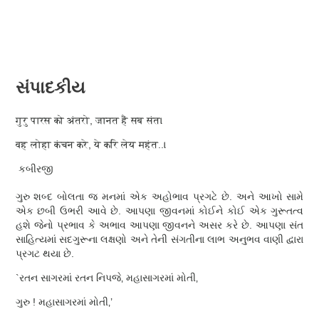
સામગ્રી
પર
મુખ્ય
જાઓ
મેનુ
સંપાદકીય
गुरु पारस को अंतरो, जानत हैं सब संत।
वह लोहा कंचन करे, ये करि लेय महंत..।
કબીરજી
ગુરુ શબ્દ બોલતા જ મનમાં એક અહોભાવ પ્રગટે છે. અને આખો સામે
એક છબી ઉભરી આવે છે. આપણા જીવનમાં કોઈને કોઈ એક ગુરૂતત્વ
હશે જેનો પ્રભાવ કે અભાવ આપણા જીવનને અસર કરે છે. આપણા સંત
સાહિત્યમાં સદગુરૂના લક્ષણો અને તેની સંગતીના લાભ અનુભવ વાણી દ્વારા
પ્રગટ થયા છે.
`રતન સાગરમાં રતન નિપજે‚ મહાસાગરમાં મોતી‚
ગુરુ ! મહાસાગરમાં મોતી‚’