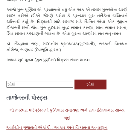
આજે ગુરૂ પૂર્ણિમા એ પ્રયાસનો વધુ એક અંક એ તમામ ગુરુઓના ચરણે
સાદર કરીએ છીએ જેમણે પરોક્ષ કે પ્રત્યક્ષ ગુરુ તરીકેના દાયિત્વને
ચરિતાર્થ કર્યું છે. વિદ્યાર્થી માટે સમાજ માટે ચિંતિત એવા એક જીવંત
ઈશ્વરની છબી જેવા ગુરુ હૃદયમાં બુદ્ધ સમાન કરુણા, માતા સમાન મમતા,
શિવ સમાન કલ્યાણની ભાવના છે. એવા ગુરુના ચરણોમાં સત સત્ નમન.
ડૉ. જિજ્ઞાબા રાણા, મદદનીશ પ્રાધ્યાપક(ગુજરાતી), સરકારી વિનયન
કોલેજ, ભાણવડ.(દેવભૂમિ દ્વારકા)
અષાઢ સુદ પૂનમ (ગુરુ પુર્ણીમા) વિક્રમ સંવત ૨૦૮૦
મા
ટે
તાજેતરની પોસ્ટ્સ
શો
ધો
લોકપરંપરા પરિપ્રેક્ષ્યમાં કૃત્તિવાસ રામાયણ અને રામચરિતમાનસ સામ્ય
:
ભેદો
અર્વાચીન ગુજરાતી એકાંકી : આકાર અને વિકાસના અનુરણન