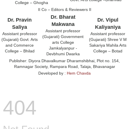
College – Ghogha
II Co – Editors & Reviewers II
Dr. Bharat
Dr. Pravin
Dr. Vipul
Makwana
Saliya
Kaliyaniya
Assistant professor
Assistant professor
Assistant professor
(Gujarati) Government
(Gujarati) Govt. Arts
(Gujarati) Shree V M
arts College
and Commerce
Sakariya Mahila Arts
Jamkalyanpur -
College – Bhilad
College – Botad
Devbhumi Dwarka
Publisher:
Diyora Dhavalkumar Dharamshibhai, Plot no. 154,
Ramnagar Society, Rampara Road, Talaja, Bhavanagar
Developed by :
Hem Chavda
404