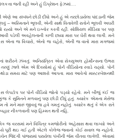
લકત્તા જતી રહી અને હું ડિપ્રેશન ફેઝમાં….
 એણે આ સંબંધને છોડી દીધો અને હું એ તરછોડાયેલા પાંદડાની જેમ
ભૂલવું – અસ્મિતાને ભૂલવી, એની સાથે વિતાવેલી રાતોને ભૂલવી અઘરી
રતો રહ્યો અને એ મને ઇગ્નોર કરતી રહી. સોશિયલ મીડિયા પર પણ
પડેલી અવહેલનાની કાળી છાયા મારા પર ઘેરી થવા લાગી. મને
વસ એના જ વિચારો, એનો જ ચહેરો, એની જ વાતો મારા મગજમાં
ં શરીરને ઝંખતું. અનિયંત્રિત એવા સેક્સુઅલ હોર્મોન્સના ઉભરા
ણું ઝાલે એમ એ દિવસોમાં હું પોર્ન વીડિયોના રવાડે ચઢ્યો. પોર્ન
તો થોડા સમય માટે પણ આશરો આપતા. મારા આવેગો માસ્ટરબેશનથી
લેપટોપ પર પોર્ન વીડિયો જોતો પડ્યો રહેતો. મને બીજું કંઈ જ
કુંજ કે સુમિતને મળવાનું પણ છોડી દીધું હતું. ક્યારેક એમના મેસેજ
ો મને મારું જીવવું જ હવે ગમતું નહોતું. ક્યારેક થતું કે એક રાતે
ની બહાર નીકળવાની પણ હિમ્મત થતી નહિ.
 એક જ વરસમાં મને વિચિત્ર કમજોરીનો અહેસાસ થવા લાગ્યો અને
ારનીયે પૂરી થઇ ગઈ હતી એટલે કોલેજ જવાનો કોઈ સવાલ જ નહોતો.
ેચેન જિંદગી પાંજરામાં પુરાયેલા પંખીની જેમ વીતવા લાગેલી. એવામાં