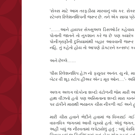
‘સેક્સ માટે આમ તરફડીયા મારવાનું બંધ કર. સેક
સ્ટેબલ રિલેશનશિપની જરૂર છે. તને એક સાચા પ્રે
‘…….આને હાયપર સેક્સુઅલ ડિસઓર્ડર કહેવાય છે
પોતાની જાતને તો નુકશાન કરે જ છે પણ ક્યારેક 
પોર્નોગ્રાફીની દુનિયામાંથી બહાર આવવાની જ
નહિ. તું કહેતો હોય તો આપણે ડોક્ટરને કન્સલ્ટ ક
અને છેલ્લે……
‘ધીસ રિલેશનશિપ હેઝ નો ફ્યુચર અનંત. યુ નો, મ
બેટર વી શૂડ સ્ટોપ હીઅર એન્ડ મૂવ ઓન….’- અસ્મ
અલગ અલગ લોકોના શબ્દો વંટોળની જેમ મારી આસ
હાથ વીંઝતો હતો પણ અસ્મિતાના શબ્દો મારા કાન
પર ઢાંકીને મારાથી ભયાનક ચીસ નીકળી ગઈ અને હું
મારી ચીસ હવાને ભેદીને હવામાં જ વિખરાઈ ગઈ. 
વાસ્તવિક જગતમાં આવી ચૂક્યો હતો. એવું જગત, જ્
અહીં બધું જ નીરવતામાં લપેટાયેલું હતું ; બધ