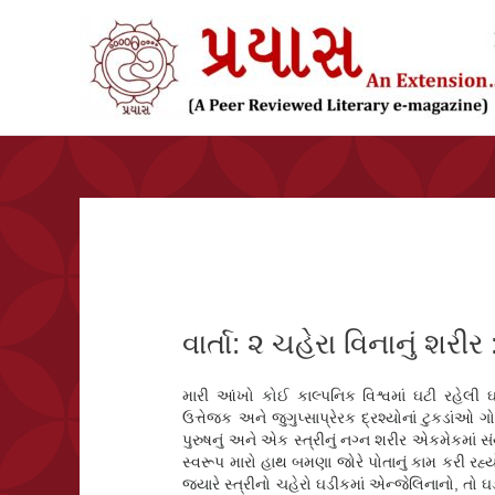
સામગ્રી
પર
જાઓ
વાર્તા: ૨ ચહેરા વિનાનું શરી
મારી આંખો કોઈ કાલ્પનિક વિશ્વમાં ઘટી રહેલી ઘ
ઉત્તેજક અને જુગુપ્સાપ્રેરક દ્રશ્યોનાં ટુકડાંઓ
પુરુષનું અને એક સ્ત્રીનું નગ્ન શરીર એકમેકમાં
સ્વરૂપ મારો હાથ બમણા જોરે પોતાનું કામ કરી રહ્ય
જયારે સ્ત્રીનો ચહેરો ઘડીકમાં એન્જેલિનાનો, તો 