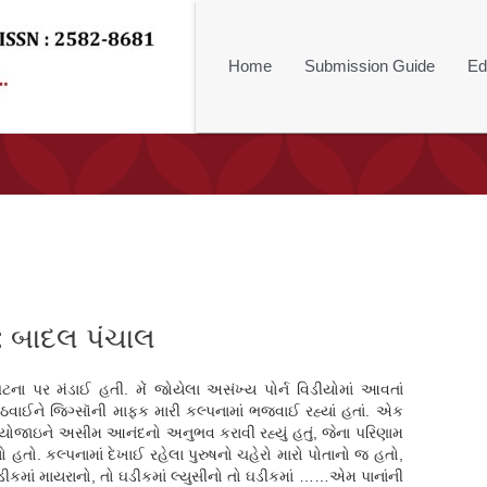
Home
Submission Guide
Ed
ર : બાદલ પંચાલ
ટના પર મંડાઈ હતી. મેં જોયેલા અસંખ્ય પોર્ન વિડીયોમાં આવતાં
 ગોઠવાઈને જિગ્સૉની માફક મારી કલ્પનામાં ભજવાઈ રહ્યાં હતાં. એક
 સંયોજાઇને અસીમ આનંદનો અનુભવ કરાવી રહ્યું હતું, જેના પરિણામ
ો હતો. કલ્પનામાં દેખાઈ રહેલા પુરુષનો ચહેરો મારો પોતાનો જ હતો,
ઘડીકમાં માયરાનો, તો ઘડીકમાં લ્યુસીનો તો ઘડીકમાં ……એમ પાનાંની