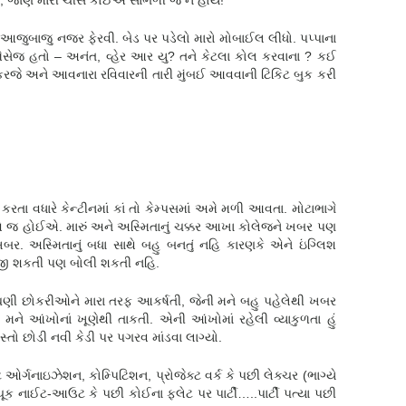
 હતું, જાણે મારી ચીસ કોઈએ સાંભળી જ ન હોય!
ેં આજુબાજુ નજર ફેરવી. બેડ પર પડેલો મારો મોબાઈલ લીધો. પપ્પાના
સેજ હતો – અનંત, વ્હેર આર યુ? તને કેટલા કોલ કરવાના ? કઈ
કરજે અને આવનારા રવિવારની તારી મુંબઈ આવવાની ટિકિટ બુક કરી
તા વધારે કેન્ટીનમાં કાં તો કેમ્પસમાં અમે મળી આવતા. મોટાભાગે
સાથે જ હોઈએ. મારું અને અસ્મિતાનું ચક્કર આખા કોલેજને ખબર પણ
બર. અસ્મિતાનું બધા સાથે બહુ બનતું નહિ કારણકે એને ઇંગ્લિશ
મજી શકતી પણ બોલી શકતી નહિ.
ડી ઘણી છોકરીઓને મારા તરફ આકર્ષતી, જેની મને બહુ પહેલેથી ખબર
મને આંખોનાં ખૂણેથી તાકતી. એની આંખોમાં રહેલી વ્યાકુળતા હું
્તો છોડી નવી કેડી પર પગરવ માંડવા લાગ્યો.
્ગનાઇઝેશન, કોમ્પિટિશન, પ્રોજેક્ટ વર્ક કે પછી લેક્ચર (ભાગ્યે
ચૂક નાઈટ-આઉટ કે પછી કોઈના ફ્લેટ પર પાર્ટી…..પાર્ટી પત્યા પછી