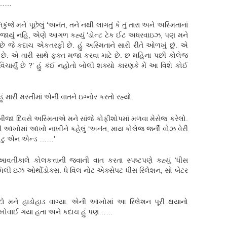
…………
ે મને પૂછેલું ‘અનંત, તને નથી લાગતું કે તું તારા અને અસ્મિતાનાં
સમજાયું નહિ, એણે આગળ કહ્યું ‘ડોન્ટ ટેક ઈટ અધરવાઇઝ, પણ મને
ો છે જે કદાચ એકતરફી છે. હું અસ્મિતાને સારી રીતે ઓળખું છું. એ
છે. એ તારી સાથે ફક્ત મજા કરવા માટે છે. છ મહિના પછી કોલેજ
વિચાર્યું છે ?’ હું કંઈ નહોતો બોલી શક્યો કારણકે મેં આ વિશે કોઈ
મારી મસ્તીમાં એની વાતને ઇગ્નોર કરતો રહ્યો.
બીજા દિવસે અસ્મિતાએ મને સાંજે કોફીશોપમાં મળવા મેસેજ કરેલો.
ી આંખોમાં આંખો નાખીને કહેલું ‘અનંત, માય કોલેજ જર્ની વોઝ વેરી
ૅમ ટુ એન એન્ડ ……’
ીકાલે કોલકત્તાની જવાની વાત કરતા સ્પષ્ટપણે કહ્યું ‘ધીસ
મિલી ઇઝ ઓર્થોડોક્સ. ધે વિલ નોટ એક્સેપટ ધીસ રિલેશન, સો બેટર
ો મને હાડોહાડ વાગ્યા. એની આંખોમાં આ રિલેશન પૂરી થયાનો
 જ ખોવાઈ ગયા હતા અને કદાચ હું પણ……