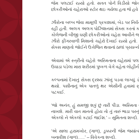
જેમ પલટાઈ રહ્યો હતો. સતત પોર્ન વિડીયો જોવ
છોકરીઓનાં ચહેરાઓ સ્ટોર થઇ ગયેલા હતા જે હવ
ઝીરોના બલ્બ જેવા મામૂલી પ્રકાશમાં, બેડ પર નિર્વ
રહી હતી. અલગ અલગ પોઝિશનમાં સેક્સ કરતાં કપલનાં
કોલેજની બીજી ઘણી છોકરીઓનાં ચહેરા આવીને જતા ર
ઝીરો ફીગરવાળી મિશાનો ચહેરો દેખાઈ રહ્યો હતો
સેક્સ માણતો જોઈને ઉત્તેજિત થવાનાં ઠાલાં પ્રયત્ન
એવામાં એ સ્ત્રીનો ચહેરો અસ્મિતાના ચહેરામાં 
ઉઘાડા પડેલા મારા શરીરમાં પુષ્કળ વેગે વહેતા લોહી
કલ્પનામાં દેખાતું સેક્સ દ્રશ્ય ઝાંખું પડવા લાગ્
થયો. પસીનાનું એક પાતળું થર એસીની હવામાં સુકા
પટકાઈ.
‘જો અનંત, હું સમજી શકું છું તારી પીડા. અસ્મિ
નાખશે. મારી વાત માનતો હોય તો તું તારું ભાડા પરન
એકલો ને એકલો કટાઈ જઈશ.’ – સુમિતના શબ્દો.
‘એ સાલા હરામખોર, (ગાળ), ડુક્કરની જેમ જ્યાંત્
બનાવીશ (ગાળ)…..’ – વિવેકના શબ્દો.