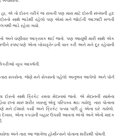
 ખેંચાયેલો.
 હા, એ તો દોસ્ત તરીકે જ રાખતી પણ મારા માટે દોસ્તી સંબંધની હદ
વસ દોસ્તો સાથે ભાડેથી રહેલો પણ એમાં મને જોઈતી આઝાદી મળતી
અલગથી ભાડે રહેવા ગયો.
યા કરતો અને ઘણીવાર આક્રમક થઈ જતો. પણ આયુષી મારી સાથે એક
ીને સ્પષ્ટપણે એના બોયફ્રેન્ડની વાત કરી અને મને દૂર રહેવાની
 છોકરીઓ ખૂબ આકર્ષતી.
તારા સક્સેના. જેણે મને સેક્સનો પહેલો અનુભવ આપેલો અને પોર્ન
ના દોસ્તો સાથે ક્રિકેટ રમવા મેદાનમાં જતો. એ મેદાનની સામેના
વા છતાં મારું શરીર ખાસ્સું એવું પરિપક્વ થઇ ગયેલું. તારા પોતાના
મને ઈશારો કર્યો અને ક્રિકેટ પત્યા પછી હું એના ઘરે ગયેલો.
ણ એનો દેખાવ, એના કપડાંની બહાર ઉપસી આવતા અંગો અને એનો માદક
ી.
ેલા અને તારા આ જાગેલા હોર્મોન્સને પોતાના શરીરથી પોષતી.