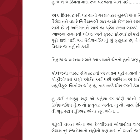
હું અને અસ્મિતા મારા રૂમ પર જતા અને પછી
એક દિવસ ટપરી પર ચાની ગરમાગરમ ચુસ્કી લેતા નિકુંજ
રિલેશનને વધારે સિરિયસલી લઇ રહ્યો છે?’ મને 
લાગે છે તું અસ્મિતાને સાચે જ પ્રેમ કરવા લાગ્ય
આજના સમયની બોલ્ડ અને ફાસ્ટ ફોરવર્ડ છોકરી 
પૂરી થશે પછી આ રિલેશનશિપનું શું ફ્યુચર છે, તે 
વિચાર જ નહોતો કર્યો.
નિકુંજ અવારનવાર મને આ બાબતે ચેતતો હતો પણ હું 
કોલેજની લાસ્ટ સેમિસ્ટરની એકઝામ પૂરી થયાનાં 
કોફીશોપમાં કોફી ઓર્ડર કર્યા પછી અસ્મિતાએ માર
બ્યુટીફૂલ બિકોઝ ઓફ યુ. બટ નાઉ ધીસ જર્ની ક
હું કંઈ સમજી શકું એ પહેલા જ એણે એની આવત
રિલેશનશિપ હેઝ નો ફ્યુચર અનંત. યુ નો, માય ફે
વી શૂડ સ્ટોપ હીઅર એન્ડ મૂવ ઓન….’
પહેલી વખત એના આ ઇંગ્લીશમાં બોલાયેલા શબ્દ
લેશમાત્ર રંજ દેખાતો નહોતો પણ મારા તો શબ્દો