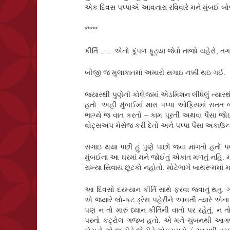
એક દિવસ પપ્પાએ આવનારા રવિવારે મને મુંબઈ બો
*****
કીર્તિ ……એનો કૂંપળ ફૂટ્યા જેવો તાજો ચહેરો, ત
બીજી જ મુલાકાતમાં અમારી સગાઇ નક્કી થઇ ગઈ.
જ્યારથી પુણેની કોલેજમાં એડમિશન લીધેલું ત્યાર
હતો. અહીં મુંબઈમાં મારા પપ્પા ઓફિસમાં સતત બી
ભાગ્યે જ વાત કરતો – કામ પૂરતી અથવા પૈસા જોઈ
વોટ્સઅપ મેસેજ કરી દેતો અને પપ્પા પૈસા અકાઉન્ટમ
સગાઇ થયા પછી હું પુણે પાછો જવા માંગતો હતો 
મુંબઈના આ ઘરમાં મને જોઈતું એકાંત મળતું નહિ. 
રાખ્યા સિવાય છૂટકો નહોતો. મોટેભાગે બાથરૂમમાં મન
આ દિવસો દરમ્યાન કીર્તિ સાથે ફરવા જવાનું થતું. 
એ જયારે લો-કટ ડ્રેસ પહેરીને આવતી ત્યારે એન
પણ ન તો મારું ધ્યાન કીર્તિની વાતો પર રહેતું,
પરનો કંટ્રોલ ગજબ હતો. એ મને ચુંબનથી આગળ વ