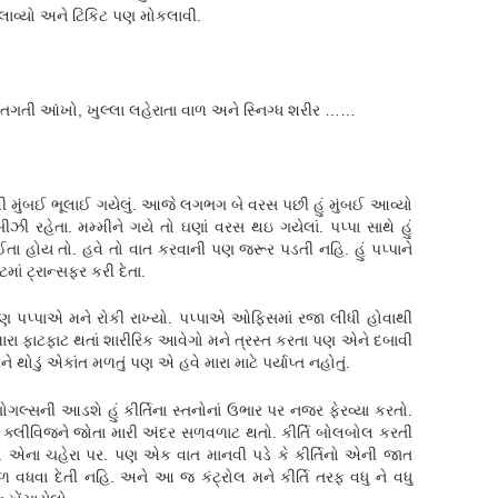
લાવ્યો અને ટિકિટ પણ મોકલાવી.
ગતગતી આંખો, ખુલ્લા લહેરાતા વાળ અને સ્નિગ્ધ શરીર ……
થી મુંબઈ ભૂલાઈ ગયેલું. આજે લગભગ બે વરસ પછી હું મુંબઈ આવ્યો
ઝી રહેતા. મમ્મીને ગયે તો ઘણાં વરસ થઇ ગયેલાં. પપ્પા સાથે હું
તા હોય તો. હવે તો વાત કરવાની પણ જરૂર પડતી નહિ. હું પપ્પાને
ાં ટ્રાન્સફર કરી દેતા.
પણ પપ્પાએ મને રોકી રાખ્યો. પપ્પાએ ઓફિસમાં રજા લીધી હોવાથી
મારા ફાટફાટ થતાં શારીરિક આવેગો મને ત્રસ્ત કરતા પણ એને દબાવી
ે થોડું એકાંત મળતું પણ એ હવે મારા માટે પર્યાપ્ત નહોતું.
ગોગલ્સની આડશે હું કીર્તિના સ્તનોનાં ઉભાર પર નજર ફેરવ્યા કરતો.
ા ક્લીવિજને જોતા મારી અંદર સળવળાટ થતો. કીર્તિ બોલબોલ કરતી
 ન તો એના ચહેરા પર. પણ એક વાત માનવી પડે કે કીર્તિનો એની જાત
ધવા દેતી નહિ. અને આ જ કંટ્રોલ મને કીર્તિ તરફ વધુ ને વધુ