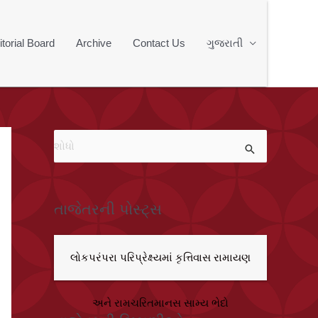
itorial Board
Archive
Contact Us
ગુજરાતી
મા
ટે
શો
ધો
:
તાજેતરની પોસ્ટ્સ
લોકપરંપરા પરિપ્રેક્ષ્યમાં કૃત્તિવાસ રામાયણ
અને રામચરિતમાનસ સામ્ય ભેદો