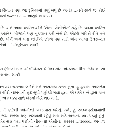
્સ સિવાય પણ આ દુનિયામાં ઘણું બધું છે અનંત….તને સાચે જ કોઈ
મની જરૂર છે.’ – આયુષીના શબ્દો.
 અને આવા વ્યક્તિઓને ‘સેક્સ મેનીએક’ કહે છે. આમાં વ્યક્તિ
ક્યારેક બીજાને પણ નુકશાન કરી બેસે છે. એટલે ગમે તે રીતે તને
રૂર છે. પોર્ન અમે પણ જોઈએ છીએ પણ તારી જેમ આખા દિવસ-રાત
રીએ….’ -નિકુંજના શબ્દો.
ાય ફેમિલી ઇઝ ઓર્થોડોક્સ. ધે વિલ નોટ એક્સેપટ ધીસ રિલેશન, સો
િતાના શબ્દો.
પાસ ચકરાવા લઈને મને અથડાયા કરતા હતા. હું હવામાં આમતેમ
ને ચીરી નાખવાની હદ સુધી પહોંચી ગયા હતા. એકાએક બે હાથ કાન
 એક ધક્કા સાથે બેડમાં બેઠો થઇ ગયો.
મેં ફાટેલી આંખોથી આસપાસ જોયું. હવે, હું સ્વપ્નપ્રદેશમાંથી
યાં છેલ્લા ઘણા સમયથી રહેવું મારા માટે અસહ્ય થઇ પડ્યું હતું.
ું વેરવિખેર થઇ ગયા પછીની નીરવતા! એસીના ઘરરરર….ઘરરરર…અવાજ