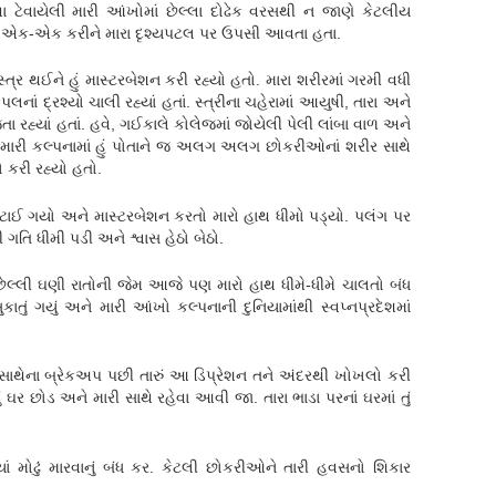
ા ટેવાયેલી મારી આંખોમાં છેલ્લા દોઢેક વરસથી ન જાણે કેટલીય
ે એક-એક કરીને મારા દૃશ્યપટલ પર ઉપસી આવતા હતા.
સ્ત્ર થઈને હું માસ્ટરબેશન કરી રહ્યો હતો. મારા શરીરમાં ગરમી વધી
 દ્રશ્યો ચાલી રહ્યાં હતાં. સ્ત્રીના ચહેરામાં આયુષી, તારા અને
હ્યાં હતાં. હવે, ગઈકાલે કોલેજમાં જોયેલી પેલી લાંબા વાળ અને
. મારી કલ્પનામાં હું પોતાને જ અલગ અલગ છોકરીઓનાં શરીર સાથે
ો કરી રહ્યો હતો.
પલટાઈ ગયો અને માસ્ટરબેશન કરતો મારો હાથ ધીમો પડ્યો. પલંગ પર
ની ગતિ ધીમી પડી અને શ્વાસ હેઠો બેઠો.
યું. છેલ્લી ઘણી રાતોની જેમ આજે પણ મારો હાથ ધીમે-ધીમે ચાલતો બંધ
તું ગયું અને મારી આંખો કલ્પનાની દુનિયામાંથી સ્વપ્નપ્રદેશમાં
તા સાથેના બ્રેકઅપ પછી તારું આ ડિપ્રેશન તને અંદરથી ખોખલો કરી
ું ઘર છોડ અને મારી સાથે રહેવા આવી જા. તારા ભાડા પરનાં ઘરમાં તું
યાં મોઢું મારવાનું બંધ કર. કેટલી છોકરીઓને તારી હવસનો શિકાર