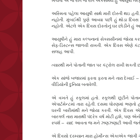
ખેંચતો એ જ રીતે જે રીતે એકસમયે હું આયુષી તરફ
અસ્મિતા પહેલા આયુષી સાથે મારી દોસ્તી થઇ હતી.
નહોતી. મુંબઈથી પુણે આવ્યા પછી હું થોડા દિ
નહોતી. એટલે એક દિવસ દોસ્તોનું ઘર છોડીને હું 
આયુષીને હું મારા કલ્પનાનાં સેક્સસીનમાં જો
સેફ-ડિસ્ટન્સ જાળવી રાખતી. એક દિવસ એણે કંટાળ
સલાહ આપી.
ત્યારથી મને પોતાની જાત પર કંટ્રોલ રાખી શકતી
એક સાંજે બજારમાં ફરતા ફરતા મને તારા દેખાઈ – 
વીડિયોની દુનિયા બતાવેલી.
એ વખતે હું સ્કૂલમાં હતો. સ્કૂલથી છૂટીને પોતા
એપાર્ટમેન્ટમાં તારા રહેતી. દસમા ધોરણમાં ભણતો હો
ઘરની બારીમાંથી મને જોયા કરતી. એક દિવસ એણે 
બારગર્લ તારા મારાથી પંદરેક વર્ષ મોટી હશે, પ
સ્પર્શ – યાદ આવતા જ મને ઝણઝણાટી આવી જત
એ દિવસો દરમ્યાન મારા હોર્મોન્સ એકાએક જાગી ગય