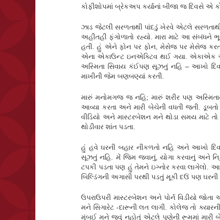
કોફીશોપમાં બ્રેકઅપ કર્યાનાં બીજા જ દિવસે એ કો
ઝાડ જેટલી સરળતાથી પાંદડું ખેરવે એટલે સરળતાથી
અહીંતહીં ફંગોળાતો રહ્યો. મારા માટે આ સંબંધને 
હતી. હું એને ફોન પર ફોન, મેસેજ પર મેસેજ ક
એના એકાઉન્ટ ઇનએક્ટિવ થઈ ગયા. એકાએક આવી 
અસ્મિતા સિવાય કંઈપણ સૂઝતું નહિ – આખો દિ
માખીની જેમ બણબણ્યાં કરતી.
મારું મનોમગજ જ નહિ; મારું શરીર પણ અસ્મિતાના
આવ્યા કરતા અને મારી બેચેની વધતી જતી. ડૂબતો તર
વીડિયો અને માસ્ટરબેશન મને થોડા સમય માટે 
થોડીવાર શાંત પડતા.
હું હવે ઘરની બહાર નીકળતો નહિ અને આખો દિવસ 
સૂઝતું નહિ. મેં જિમ જવાનું, યોગા કરવાનું અને નિ
ટપકી પડતા પણ હું તેમને ઇગ્નોર કરવા લાગેલો. આમ ત
બિલ્ડિંગની અગાસી પરથી પડતું મૂકી દઉં પણ ઘર
ઉપરાઉપરી માસ્ટરબેશન અને પોર્ન વિડીયો જોતા
મને સિગારેટ -દારૂની લત લાગી. કોલેજ તો ક્ય
મુંબઈ મને જવું નહોતું એટલે પુણેની રૂમમાં મારી બ