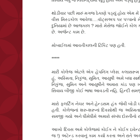
સિવાય બધું જ ચિરનિંદ્રામાં સૂતું હોય એમ પડ્યું
થોડીવાર પછી મારું મગજ ઠેકાણે પડ્યું હોય એમ મ
વીસ મિસ્ડકોલ આવેલા….વૉટ્સઅપ પર પપ્પાનો મે
દુનિયામાં છે આજકાલ ? મારો મેસેજ જોઈને કોલ 
છે. અર્જન્ટ કામ છે.
મોબાઈલમાં આવતીકાલની ટિકિટ પણ હતી.
*****
મારી કોલેજ એટલે એક હેપનિંગ પ્લેસ. કલાસરૂમ કર
હું, અસ્મિતા, નિકુંજ, સુમિત, આયુષી અમે બધા 
નિકુંજ, સુમિત અને આયુષીને અમારા કાંડ પણ ખ
સિવાય બીજી કોઈ ભાષા આવડતી નહિ. હિન્દી સ
મારો ફ્લર્ટિંગ નેચર અને હેન્ડસમ હંક જેવી બો
હતી. કોલેજનાં શરુ-શરૂનાં દિવસોથી જ અસ્મિતા 
સમજી ગયો અને ધીમેધીમે અમારો સંબંધ દોસ્તીનો રસ
આખો દિવસ અમે કોલેજમાં કોઈક ને કોઈક ઇવેન્ટ ઓર
જ !) અટેન્ડ કરવાનું કામ કર્યા કરતા અને રાતે અ