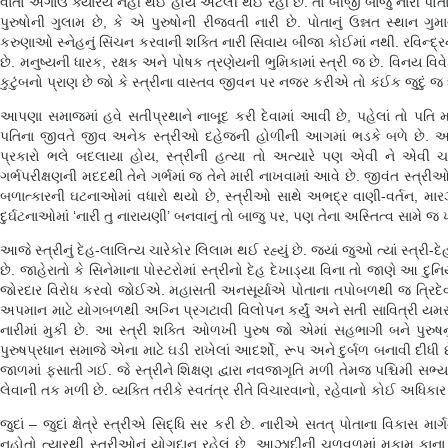
વાતો અગાઉ ક્યારેય નહીં થઈ હોય એટલી થઈ રહી છે. તો બીજી બાજુ નારી પોતાન
પુરુષોની ગુલામ છે, કે એ પુરુષોની રીજવતી નારી છે. પોતાનું ઉન્નત સ્થાન ગ
કરુણાઓ સ્નેહનું સિંચન કરવાની શક્તિ નારી સિવાય બીજા કોઈમાં નથી. રવિન્દ્રનાથ ટ
છે. મનુષ્યની ધારક, રક્ષક અને પોષક ત્રણેયની ભુમિકામાં સ્ત્રી જ છે. વિનય વિવ
કુટુંબનો પ્રાણ છે જો કે સ્ત્રીના વાસ્તવ જીવન પર નજર કરીએ તો કંઈક જુદું જ
આપણા સમાજમાં હવે સતીપ્રથાને નાબૂદ કરી દેવામાં આવી છે, પહેલાં તો પતિ મર
પતિના જીવતે જીવ અનેક સ્ત્રીઓ દહેજની હોળીની આગમાં ભડકે બળે છે. આ 
પ્રકારો ભલે બદલાયા હોય, સ્ત્રીની હત્યા તો અત્યારે પણ એવી ને એવી ચ
ગર્ભપરીક્ષણની મદદથી તેને ગર્ભમાં જ તેને મારી નાખવામાં આવે છે. જીવંત સ્ત્રી
બળાત્કારની ઘટનાઓમાં વધારો થયો છે, સ્ત્રીઓ સાથે અભદ્ર વાણી-વર્તન, મારઝ
દુર્ઘટનાઓમાં ‘નારી તુ નારાયણી’ બનવાનું તો બાજુ પર, પણ તેના અસ્તિત્વ સામે 
આજે સ્ત્રીનું દેહ-લાલિત્ય ચારેકોર લિલામ થઈ રહ્યું છે. જ્યાં જુઓ ત્યાં સ્ત્રી-દ
છે. જાહેરાતો કે સિનેમાના પોસ્ટરોમાં સ્ત્રીનો દેહ દેખાડ્યા વિના તો જાણે આ દ
જોરદાર વિરોધ કરવો જોઈએ. મહાસતી અનસૂર્યાએ પોતાના તપોબળથી જ ત્રિદેવને 
અપમાન માટે યોગબળથી અગ્નિ પ્રગટાવી વિલોપન કર્યું અને સતી સાવિત્રી ય
નારીમાં મુકી છે. આ સ્ત્રી શક્તિ ઓળખી પુરુષ જો એમાં સહભાગી બને પુરુષનું પુર
પુરુષપ્રધાન સમાજે એના માટે ઘડી રાખેલાં આદર્શો, રૂપ અને દુર્બળ બનાવી દીધી
જાળમાં ફસાતી ગઈ. જે સ્ત્રીને શિક્ષણ દ્વારા નવજાગૃતિ મળી તેમજ પશ્ચિમી સભ્યત
લેવાની તક મળી છે. વ્યક્તિ તરીકે સ્વતંત્ર રીતે વિચારવાનો, રહેવાનો કોઈ અધિક
જુદાં – જુદાં ક્ષેત્રે સ્ત્રીએ સિદ્ધિ સર કરી છે. નારીએ સતત્ પોતાના વિક
નહોતો ત્યારથી સ્ત્રીઓનું યોગદાન રહેલું છે. આઝાદીની ચળવળમાં મકામ કાના, સ