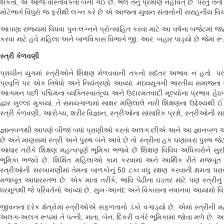
શકતા. એ આજે વાસ્તવિકતા બની ગઈ છે. ભલે તેનું પ્રમાણ નહીંવત્ છે. પરંતુ તેન
મોટેભાગે વિધુરો જ ફરીથી લગ્ન કરે છે એ આજના યુવાન સંતાનોની સરાહનીય વિચા
આપણા રાજ્યમાં વિધવા પુનઃલગ્નને પ્રોત્સાહિત કરવા માટે આ વર્ષના બજેટમાં 
કરવા માટે હવે મહિલા અને બાળવિકાસ વિભાગે જી. આર. બહાર પાડ્યો છે જેમાં
સ્ત્રી કેળવણી
પ્રાચીન યુગમાં સ્ત્રીઓને શિક્ષણ મેળવવાની તકનો સદંતર અભાવ ન હતો. પર
પ્રવૃત્તિ પર એક નિષેધો અને નિયંત્રણો આવ્યાં. મધ્યયુગની ભારતીય સમાજના
આગમન પછી પશ્ચિમના વ્યક્તિસ્વાતંત્ર્ય અને ઉદારમતવાદી મૂલ્યોના પ્રભાવ હેઠ
દ્વાર ખુલ્લાં મુકાયાં. તે સમયગાળામાં સાક્ષર મણિલાલે નારી શિક્ષણના ઉદ્દેશ્
સ્ત્રી કેળવણી, આરોગ્ય, શરીર વિજ્ઞાન, સ્ત્રીઓના સાંસારિક પ્રશ્નો, સ્ત્રીઓની 
જ્ઞાનબળથી આપણે બીજાં બધાં પ્રાણીઓ કરતાં અલગ છીએ અને આ જ્ઞાનબળ એ ક
છે અને માણસમાં સ્ત્રી અને પુરુષ બંને આવે છે તો સ્ત્રીના હક ઘણાખરા પુરુષ જ
આધાર તરીકે શિક્ષણ મહત્વપૂર્ણ ભૂમિકા ભજવે છે શિક્ષણ વિવિધ અધિકારોને સુર
ભૂમિકા ભજવે છે. શિક્ષિત મહિલાઓ કામ કરવામાં અને આર્થિક રીતે મજબૂત હ
સ્ત્રીઓની સરખામણીમાં તેમના બાળકોનું 50 ટકા વધુ રક્ષણ કરવાની ક્ષમતા ધરા
મજબૂત આધારસ્તંભ છે. એક માતા તરીકે, ભાવિ પેઢીના ઘડતર માટે પણ સ્ત્રીનું 
ધરમૂળથી જે પરિવર્તનો આવ્યાં છે. સુખ-આનંદ અને વિકાસના નવાનવા આયામો વિસ્તર
જીવનના દરેક ક્ષેત્રોમાં સ્ત્રીઓએ સફળતાનો ડંકો વગાડ્યો છે. એમાં સ્ત્રીની મ
અલગ-અલગ રૂપમાં તે પત્ની, માતા, બેન, દિકરી વગેરે ભૂમિકામાં જોવા મળે છે