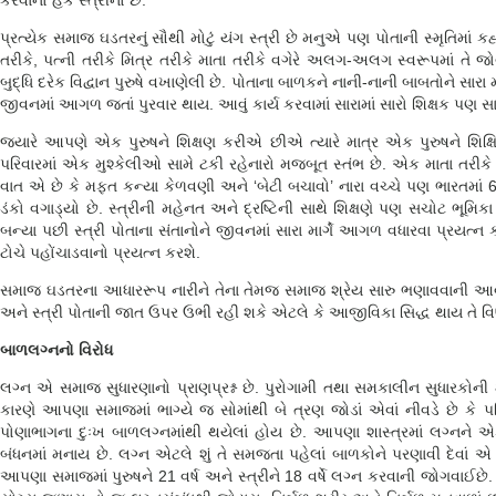
કરવાનો હક સ્ત્રીનો છે.
પ્રત્યેક સમાજ ઘડતરનું સૌથી મોટું યંગ સ્ત્રી છે મનુએ પણ પોતાની સ્મૃતિમાં કહ્યુ
તરીકે, પત્ની તરીકે મિત્ર તરીકે માતા તરીકે વગેરે અલગ-અલગ સ્વરૂપમાં તે જ
બુદ્ધિ દરેક વિદ્વાન પુરુષે વખાણેલી છે. પોતાના બાળકને નાની-નાની બાબતોને સારા 
જીવનમાં આગળ જતાં પુરવાર થાય. આવું કાર્ય કરવામાં સારામાં સારો શિક્ષક પણ સા
જ્યારે આપણે એક પુરુષને શિક્ષણ કરીએ છીએ ત્યારે માત્ર એક પુરુષને શિક્ષ
પરિવારમાં એક મુશ્કેલીઓ સામે ટકી રહેનારો મજબૂત સ્તંભ છે. એક માતા તરીકે ભાવ
વાત એ છે કે મફત કન્યા કેળવણી અને ‘બેટી બચાવો’ નારા વચ્ચે પણ ભારતમાં 64.
ડંકો વગાડ્યો છે. સ્ત્રીની મહેનત અને દ્રષ્ટિની સાથે શિક્ષણે પણ સચોટ ભૂમિક
બન્યા પછી સ્ત્રી પોતાના સંતાનોને જીવનમાં સારા માર્ગે આગળ વધારવા પ્રયત્ન 
ટોચે પહોંચાડવાનો પ્રયત્ન કરશે.
સમાજ ઘડતરના આધારરૂપ નારીને તેના તેમજ સમાજ શ્રેય સારુ ભણાવવાની આવશ્યકતા
અને સ્ત્રી પોતાની જાત ઉપર ઉભી રહી શકે એટલે કે આજીવિકા સિદ્ધ થાય તે વિષ
બાળલગ્નનો વિરોધ
લગ્ન એ સમાજ સુધારણાનો પ્રાણપ્રશ્ન છે. પુરોગામી તથા સમકાલીન સુધારકોન
કારણે આપણા સમાજમાં ભાગ્યે જ સોમાંથી બે ત્રણ જોડાં એવાં નીવડે છે કે પરિપૂ
પોણાભાગના દુઃખ બાળલગ્નમાંથી થયેલાં હોય છે. આપણા શાસ્ત્રમાં લગ્નને 
બંધનમાં મનાય છે. લગ્ન એટલે શું તે સમજતા પહેલાં બાળકોને પરણાવી દેવાં એ ઘણ
આપણા સમાજમાં પુરુષને 21 વર્ષ અને સ્ત્રીને 18 વર્ષે લગ્ન કરવાની જોગવાઈછ