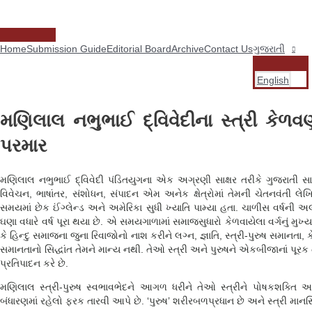
સામગ્રી
પર
જાઓ
મુખ્ય
Home
Submission Guide
Editorial Board
Archive
Contact Us
ગુજરાતી
મેનુ
મેનુ
ટૉગલ
English
કરો
મણિલાલ નભુભાઈ દ્વિવેદીના સ્ત્રી કેળવ
પરમાર
મણિલાલ નભુભાઈ દ્વિવેદી પંડિતયુગના એક અગ્રણી સાક્ષર તરીકે ગુજરાતી સાહિ
વિવેચન, ભાષાંતર, સંશોધન, સંપાદન એમ અનેક ક્ષેત્રોમાં તેમની ચેતનવંતી લ
સમયમાં છેક ઈંગ્લેન્ડ અને અમેરિકા સુધી ખ્યાતિ પામ્યા હતા. ચાળીસ વર્ષની અલ
ઘણા વધારે વર્ષ પૂરા થયા છે. એ સમયગાળામાં સમાજસુધારો કેળવાયેલા વર્ગનું મુખ
કે હિન્દુ સમાજના જુના રિવાજોનો નાશ કરીને લગ્ન, જ્ઞાતિ, સ્ત્રી-પુરુષ સમાનતા
સમાનતાનો સિદ્ધાંત તેમને માન્ય નથી. તેઓ સ્ત્રી અને પુરુષને એકબીજાનાં પૂરક 
પ્રતિપાદન કરે છે.
મણિલાલ સ્ત્રી-પુરુષ સ્વભાવભેદને આગળ ધરીને તેઓ સ્ત્રીને પોષકશક્તિ અન
બંધારણમાં રહેલો ફરક તારવી આપે છે. ‘પુરુષ’ શરીરબળપ્રધાન છે અને સ્ત્રી માન