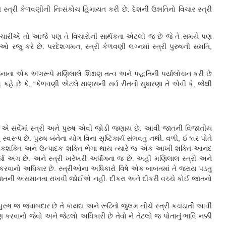
ણે સ્ત્રી કેળવણીની નિઃસંકોચ હિમાયત કરી છે. દેશની ઉન્નતિનો વિચાર સ્ત્રી
ં વિચારીએ તો આજે પણ તે વિચારોની સાર્થકતા એટલી જ છે જે તે સમયે પણ
તેઓ રજુ કરે છે. પરદેશગમન, સ્ત્રી કેળવણી લગ્નમાં સ્ત્રી પુરુષની સંમતિ,
ોજનાના એક અંગરૂપે મણિલાલે શિક્ષણ તત્વ અને પદ્ધતિની પર્યાલોચન કરી છે
કહે છે કે, “કેળવણી એટલે માણસની સર્વ રીતની સુધારણા તે એવી કે, જેથી
્યવર્ગ એ સર્વેમાં સ્ત્રી અને પુરુષ એવી જોડી જણાય છે. આવી જાતની વિજાતીય
્વરૂપ છે. પુરુષ બંનેના યોગ વિના સૃષ્ટિકાર્ય સંભવતું નથી. વળી, ઈશ્વર પોતે
ષકશક્તિ અને ઉત્પાદક શક્તિ ભેગા થાય ત્યારે જ એક આખી શક્તિ-આનંદ
ા અંગ છે. અને સ્ત્રી ખરેખરી અર્ધાંગના જ છે. અહીં મણિલાલ સ્ત્રી અને
 કરવાનો અધિકાર છે. સ્ત્રીઓના અધિકારો વિષે એક બાબતમાં તે જરાય પડતુ
ઈ જાતની અસમાનતા રાખવી જોઈએ નહીં. દીકરા અને દીકરી વચ્ચે કોઈ જાતનો
 પુરુષ જ જવાબદાર છે તે કાયદા અને રૂઢિનો જુલમ નીચે સ્ત્રી કચડાતી આવી
ાણ કરવાનો જેવો અને જેટલો અધિકારી છે તેવો ને તેટલો જ પોતાનું ભાવિ નક્કી