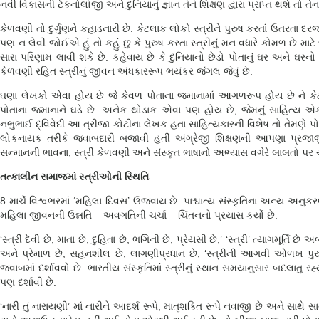
નવી વિકાસની ટેકનોલોજી અને દુનિયાનું જ્ઞાન તેને શિક્ષણ દ્વારા પ્રાપ્ત થશે તો ત
કેળવણી તો દુર્ગુણને કહાડનારી છે. કેટલાક લોકો સ્ત્રીને પુરુષ કરતાં ઉતરતા દરજ
પણ ન લેવી જોઈએ હું તો કહું છુ કે પુરુષ કરતા સ્ત્રીનું મન વધારે કોમળ છે 
સારા પરિણામ લાવી શકે છે. કહેવાય છે કે દુનિયાનો છેડો પોતાનું ઘર અને ઘરનો છે
કેળવણી રહિત સ્ત્રીનું જીવન અંધકારરૂપ ભયંકર જંગલ જેવું છે.
ઘણા લેખકો એવા હોય છે જે કેવળ પોતાના જમાનામાં આગળરૂપ હોય છે ને કેટ
પોતાના જમાનાને ઘડે છે. અનેક થોડાક એવા પણ હોય છે, જેમનું સાહિત્ય એ
નભુભાઈ દ્વિવેદી આ ત્રીજા કોટીના લેખક હતા.સાહિત્યકારની વિશેષ તો તેમણે પોતા
લોકનાયક તરીકે જવાબદારી બજાવી હતી અંગ્રેજી શિક્ષણની આપણા પ્રજાજીવન પ
સન્માનની ભાવના, સ્ત્રી કેળવણી અને સંસ્કૃત ભાષાનો અભ્યાસ વગેરે બાબતો પર ચર
તત્કાલીન સમાજમાં સ્ત્રીઓની સ્થિતિ
8 માર્ચે વિશ્વભરમાં ‘મહિલા દિવસ’ ઉજવાય છે. પાશ્ચાત્ય સંસ્કૃતિના અન્
મહિલા જીવનની ઉન્નતિ – અવગતિની ચર્ચા – ચિંતનનો પ્રયાસ કર્યો છે.
‘સ્ત્રી દેવી છે, માતા છે, દુહિતા છે, ભગિની છે, પ્રેયસી છે,’ ‘સ્ત્રી’ ત્યાગમૂર્તિ 
અને પ્રેમાળ છે, સહનશીલ છે, લાગણીપ્રધાન છે, ‘સ્ત્રીની આગવી ઓળખ પુરુષ 
જવાબમાં દર્શાવવો છે. ભારતીય સંસ્કૃતિમાં સ્ત્રીનું સ્થાન સમયાનુસાર બદલાતુ રહ્ય
પણ દર્શાવી છે.
‘નારી તું નારાયણી’ માં નારીને આદર્શ રૂપે, માતૃશક્તિ રૂપે નવાજી છે અને સાથ