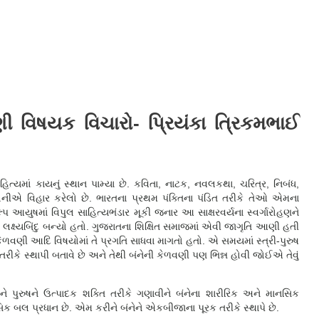
ણી વિષયક વિચારો- પ્રિયંકા ત્રિકમભાઈ
ત્યમાં કાયનું સ્થાન પામ્યા છે. કવિતા, નાટક, નવલકથા, ચરિત્ર, નિબંધ,
ેખિનીએ વિહાર કરેલો છે. ભારતના પ્રથમ પંક્તિના પંડિત તરીકે તેઓ એમના
્પ આયુષમાં વિપુલ સાહિત્યભંડાર મૂકી જનાર આ સાક્ષરવર્યના સ્વર્ગારોહણને
્ય લક્ષ્યબિંદુ બન્યો હતો. ગુજરાતના શિક્ષિત સમાજમાં એવી જાગૃતિ આણી હતી
, કેળવણી આદિ વિષયોમાં તે પ્રગતિ સાધવા માગતો હતો. એ સમયમાં સ્ત્રી-પુરુષ
તરીકે સ્થાપી બતાવે છે અને તેથી બંનેની કેળવણી પણ ભિન્ન હોવી જોઈએ તેવું
ે પુરુષને ઉત્પાદક શક્તિ તરીકે ગણાવીને બંનેના શારીરિક અને માનસિક
સિક બલ પ્રધાન છે. એમ કરીને બંનેને એકબીજાના પૂરક તરીકે સ્થાપે છે.