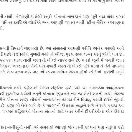
ં શરીરે દુ-ખી થઈને તથા સારો વિરોધાભ્યાસ વગેરે ન કરતાં કુમાર્ગે જઈને
ાતી નથી. કેળવણી પામેલી સ્ત્રી પોતાનાં બાળકોને પણ પૂરી વય થયા વગર
અને પવિત્ર દ્રષ્ટિએ જોઈએ અન આપણી જાતને ભાવી પેઢીના નૈતિક કલ્યાણના
થી.
્ન સંબંધી વિષયને જણાવ્યો છે. આ સંસારમાં આપણી પ્રીતિ અનેક પ્રાણી અને
પછી તે દેવયોગે ગુજરી ગયો તો બીજા પુરુષ સાથે લગ્ન કરવું એમાં પાપ છે,
ોકર કામ પરથ નાસી જાય તો બીજો ચાકર રાખે છે, કપડાં જૂનાં કે બગડી જાય
િલકુલ અજાણ છે તેનો પતિ ગુજરી જાય તો બીજો પતિ કરવો તે તેને પાપરૂપ
કે છે. તે પાપરૂપ નહિ પણ એ જ સ્વાભાવિક નિયમ હોવો જોઈએ. ફરીથી સ્ત્રી
 સ્વીકારતો નથી. પહેલાનો સમય સંકુચિત હશે. પણ આ સમાજમાં આધુનિકતા
પછી છુટાછેડા થયેલી સ્ત્રી પોતાના જીવનને ત્યાં જ રોકી શકતી નથી. તેમજ
ને પોતાના રક્ષણ નીચેની બાળાઓના યોગ્ય રીતે વિવાહ કરાવી દઈને સુધારો
ે. ઘણા લોકોને લાગે છે કે પાછળની ઉંમરમાં સહારો મળે તે માટે કદાચ આ
અને પગભર મહિલાઓ પોતાના સંતાનો માટે ખાસ કરીને દીકરીઓના એક ઉમદા
 એ વાત નાનીસુની નથી. એ સમયમાં આપણે જે વાતની કલ્પના પણ નહોતા કરી