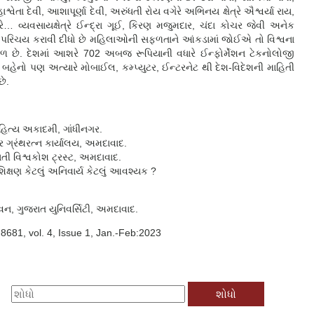
ાશ્વેતા દેવી, આશાપૂર્ણા દેવી, અરુંધતી રોય વગેરે અભિનય ક્ષેત્રે ઐશ્વર્યા રાય,
ેરે… વ્યવસાયક્ષેત્રે ઈન્દ્રા ગૂઈ, કિરણ મજુમદાર, ચંદા કોચર જેવી અનેક
 પરિચય કરાવી દીધો છે મહિલાઓની સફળતાને આંકડામાં જોઈએ તો વિશ્વના
 છે. દેશમાં આશરે 702 અબજ રૂપિયાની વધારે ઈન્ફોર્મેશન ટેકનોલોજી
ી બહેનો પણ અત્યારે મોબાઈલ, કમ્પ્યુટર, ઈન્ટરનેટ થી દેશ-વિદેશની માહિતી
છે.
ાહિત્ય અકાદમી, ગાંધીનગર.
 ગ્રંથરત્ન કાર્યાલય, અમદાવાદ.
ાતી વિશ્વકોશ ટ્રસ્ટ, અમદાવાદ.
ક્ષણ કેટલું અનિવાર્ય કેટલું આવશ્યક ?
વન, ગુજરાત યુનિવર્સિટી, અમદાવાદ.
8681, vol. 4, Issue 1, Jan.-Feb:2023
મા
ટે