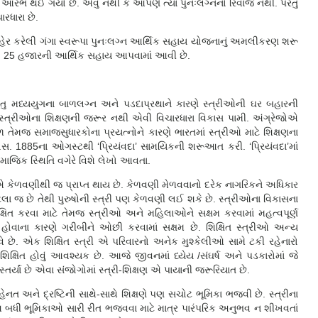
ો આરંભ થઈ ગયો છે. એવું નથી કે આપણે ત્યાં પુનઃલગ્નનો રિવાજ નથી. પરંતુ
રધારા છે.
જાહેર કરેલી ગંગા સ્વરૂપા પુનઃલગ્ન આર્થિક સહાય યોજનાનું અમલીકરણ શરૂ
 રૂ. 25 હજારની આર્થિક સહાય આપવામાં આવી છે.
ંતુ મધ્યયુગના બાળલગ્ન અને પડદાપ્રથાને કારણે સ્ત્રીઓની ઘર બહારની
 સ્ત્રીઓના શિક્ષણની જરૂર નથી એવી વિચારધારા વિકાસ પામી. અંગ્રેજોએ
ળ તેમજ સમાજસુધારકોના પ્રયત્નોને કારણે ભારતમાં સ્ત્રીઓ માટે શિક્ષણના
યથી ઈ.સ. 1885ના ઓગસ્ટથી ‘પ્રિયંવદા’ સામયિકની શરૂઆત કરી. ‘પ્રિયંવદા’માં
સામાજિક સ્થિતિ વગેરે વિશે લેખો આવતા.
ેળવણીથી જ પ્રાપ્ત થાય છે. કેળવણી મેળવવાનો દરેક નાગરિકને અધિકાર
ેટલા જ છે તેથી પુરુષોની સ્ત્રી પણ કેળવણી લઈ શકે છે. સ્ત્રીઓના વિકાસના
ક્ષિત કરવા માટે તેમજ સ્ત્રીઓ અને મહિલાઓને સક્ષમ કરવામાં મહત્વપૂર્ણ
ોવાના કારણે ગરીબીને ઓછી કરવામાં સક્ષમ છે. શિક્ષિત સ્ત્રીઓ અન્ય
વે છે. એક શિક્ષિત સ્ત્રી એ પરિવારનો અનેક મુશ્કેલીઓ સામે ટકી રહેનારો
શિક્ષિત હોવું આવશ્યક છે. આજે જીવનમાં ધ્યેય /સંઘર્ષ અને પડકારોમાં જે
્યાં છે એવા સંજોગોમાં સ્ત્રી-શિક્ષણ એ પાયાની જરૂરિયાત છે.
હેનત અને દ્રષ્ટિની સાથે-સાથે શિક્ષણે પણ સચોટ ભૂમિકા ભજવી છે. સ્ત્રીના
. આ બધી ભૂમિકાઓ સારી રીત ભજવવા માટે માત્ર પારંપરિક અનુભવ ન શીખવતાં