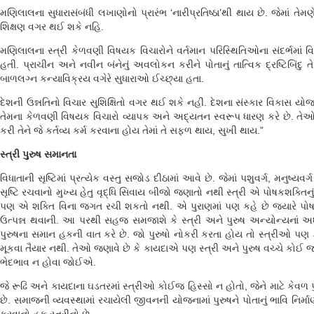
મણિલાલના સુધારાસંબંધી લખાણોનો પ્રારંભ ‘નારીપ્રતિષ્ઠા’થી થાય છે. જેમાં તેમ
શિક્ષણ વગર થઈ શકે નહિ.
મણિલાલના સ્ત્રી કેળવણી વિષયક વિચારોને વર્તમાન પરિસ્થિતિઓના સંદર્ભમા
હતી. પ્રાચીન અને નવીન બંનેનું અવલોકન કરીને પોતાનું તાત્વિક દ્રષ્ટિબિંદુ 
બાળલગ્ન કન્યાવિક્રય વગેરે સુધારાઓ ઈચ્છ્યા હતા.
દેશની ઉન્નતિનો વિચાર સુશિક્ષિતો વગર થઈ શકે નહીં. દેશના સંસ્કાર વિકાસ ય
તેમના કેળવણી વિષયક વિચારો વ્યાપક અને અદ્યતન સ્વરૂપ ધારણ કરે છે. તેઓ 
કરી તેને જે કર્તવ્ય કર્મ કરવાના હોય તેમાં તે સફળ થાય, સુખી થાય.”
સ્ત્રી પુરુષ સમાનતા
વિધાતાની સૃષ્ટિમાં પ્રત્યેક વસ્તુ સજોડ દીઠામાં આવે છે. જેમાં પશુવર્ગ, મનુષ
સૃષ્ટિ રચવાનો મુખ્ય હેતુ વૃદ્ધિ સિવાય બીજો જણાતો નથી સ્ત્રી એ પોષકશક્તિનું સ
પણ એ શક્તિ વિના જગત રચી શકતો નથી. એ પુરાણમાં પણ કહે છે જ્યારે પો
ઉત્પન્ન થવાની. આ પરથી સહજ સમજાશે કે સ્ત્રી અને પુરુષ અન્યોન્યનાં અર્ધ
પુરુષના સમાન હકની વાત કરે છે. જો પુરુષો નોકરી કરતા હોય તો સ્ત્રીઓ પણ
મૂકવા તૈયાર નથી. તેઓ જણાવે છે કે કાયદાએ પણ સ્ત્રી અને પુરુષ વચ્ચે કો
ભેદભાવ ન હોવા જોઈએ.
જે રૂઢિ અને કાયદાના ઘડતરમાં સ્ત્રીઓ કોઈજ હિસ્સો ન હોતો, જેને માટે કેવળ
છે. સમાજની વ્યવસ્થામાં રચાયેલી જીવનની યોજનામાં પુરુષને પોતાનું ભાવિ નિર્મ