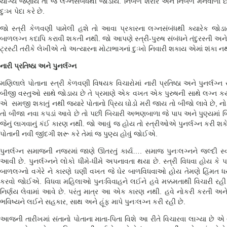
યોગ્ય જણાય તો જ લગ્નસંબંધથી જોડાય. નિર્બળ શરીર અને નિર્બળ મનવાળાં છોકરા
દુઃખ પેદા કરે છે.
જો સ્ત્રી કેળવણી પામેલી હશે તો આવા પ્રકારના લગ્નસંબંધથી ક્યારેક જોડ
બાળલગ્ન કદાપિ કરાવી શકતી નથી. જો આપણે સ્ત્રી-પુરુષ સંબંધને તંદુરસ્તી 
ટ્રસ્ટી તરીકે લેખીએ તો અત્યારના મોટાભાગનાં દુઃખો નિવારી શકાય એમાં શંકા ન
નારી પ્રતિષ્ઠા અને પુનર્લગ્ન
મણિલાલે પોતાના સ્ત્રી કેળવણી વિષયક વિચારોમાં નારી પ્રતિષ્ઠા અને પુનર્લગ
બીજી વસ્તુઓ સાથે જોડાય છે તે પ્રમાણે એક વખત એક પુરુષની સાથે લગ્ન કર્યા 
એ સમજી શકાતું નથી જ્યારે પોતાનો પ્રિય ઘોડો મરી જાય તો બીજો લાવે છે, ન
તો બીજા નવા કપડાં આવે છે તો પછી બિચારી અભણબાળા જે પાપ અને પુણ્યમાં બ
જેનું લાગવાનું કંઈ કારણ નથી. જો આવું જ હોય તો સ્ત્રીઓએ પુનર્લગ્ન કરી શ
પોતાની નવી જીંદગી શરૂ કરે તેમાં જ પુણ્ય હોવું જોઈએ.
પુનર્લગ્ન સમાજની નજરમાં જાણે ઊતરતું કાર્ય…. સમાજ પુનઃલગ્નને જલ્દી
આવી છે. પુનર્લગ્નને લોકો ધીમે-ધીમે અપનાવતા થયા છે. સ્ત્રી વિધવા હોય કે 
બાળલગ્નો વગેરે ને કારણે ઘણી વખત જે ઘેર બાળવિધવાઓ હોય તેમણે હિંમત ધરી
કરવો જોઈએ. વિધવા મહિલાઓ પુનઃવિવાહને લઈને હવે મક્કમતાથી વિચારી રહી છ
નિર્ણય લેવામાં આવે છે. પરંતુ માત્ર આ એક કારણ નથી. હવે નોકરી કરતી 
ભવિષ્યને લઈને સહકાર, સાથ અને હૂંફ માપે પુનઃલગ્ન કરી રહી છે.
આજની તારીખમાં સંતાનો પોતાના માતા-પિતા વિશે આ રીતે વિચારવા લાગ્યા છે