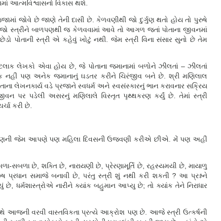
ેનામાં આત્મવિશ્વાસનો વિકાસ થશે.
્જામાં જોવે છે જાણે તેની દાસી છે. કેળવણીથી જો દુર્ગુણ થતો હોય તો પુરુષે
માટે જો સ્ત્રીને બાળપણથી જ કેળવવામાં આવે તો આગળ જતાં પોતાના જીવનમાં
ડો પોતાની સ્ત્રી એ કહેવું ખોટું નથી. જેમ સ્ત્રી વિના સંસાર સુનો છે તેમ
લાક લેખકો એવા હોય છે, જે પોતાના જમાનામાં બળોને ઝીલતાં – ઝીલતાં
ક નહીં પણ અનેક જમાનાનું ઘડતર કરીને ચિરંજીવ બને છે. શ્રી મણિલાલ
ના લેખનકાર્ય વડે પ્રજાને સ્વધર્મ અને સ્વસંસ્કારનું ભાન કરાવનાર સક્રિય
ર પડેલી અસરનું મણિલાલે વિસ્તૃત પૃથ્થકરણ કર્યું છે. તેમાં સ્ત્રી
્ચા કરી છે.
ય અનુકરણની જેમ આપણે પણ મહિલા દિવસની ઉજવણી કરીએ છીએ. મેં પણ અહીં
છે અબળા-સબળા છે, શક્તિ છે, નારાયણી છે, પ્રેરણામૂર્તિ છે, રહસ્યમયી છે, માયાળુ
પ્રધાન સમાજે બનાવી છે, પરંતુ સ્ત્રી શું નથી કરી શકતી ? આ પ્રશ્નને
ું છે, ધર્મશાસ્ત્રોએ નારીને ક્યાંક બહુમાન આપ્યુ છે; તો ક્યાંક તેને નિરાધાર
ે સાથે આજની વરવી વાસ્તવિકતા પ્રત્યે આક્રોશ પણ છે. આજે સ્ત્રી ઉત્કર્ષની