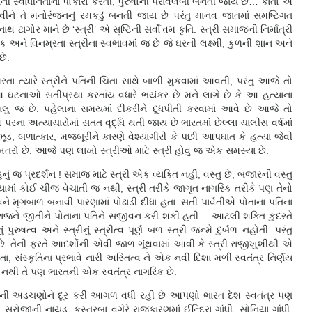
ી સ્વાધીનતાના પોકારો કરતી, પુરુષોની પરાવલંબી બનતી જાય છે… કાંતો એ
ુમાવીને તે મનોરંજનનું રમકડું બનતી જાય છે પરંતુ માનવ જાતમાં સમષ્ટિગત
ાગોર માને છે ‘સ્ત્રી’ એ સૃષ્ટિની સર્વોત્તમ કૃતિ. સ્ત્રી સમાજની નિર્માત્રી
ેક અને વિનમ્રતા સ્ત્રીના સ્વભાવમાં જ છે જે ઘરની લક્ષ્મી, કુળની શાન અને
 છે.
તા ત્યારે સ્ત્રીને પતિની ચિતા સાથે બાળી મુકવામાં આવતી, પરંતુ આજે તો
ઘટનાઓ સતીપ્રથા કરતાંય વધારે ભયંકર છે મને લાગે છે કે આ હત્યાના
ાલુ જ છે. પહેલાના સમયમાં દીકરીને દૂધપીતી કરવામાં આવે છે આજે તો
ઓ પરના અત્યાચારોમાં સતત વૃદ્ધિ થતી જાય છે ભારતમાં છેલ્લા ચાલીસ વર્ષમાં
ૂડ, બળાત્કાર, મજબૂરીને કારણે વેશ્યાગીરી કે પછી આપઘાત કે હત્યા જેવી
જ ખતરો છે. આજે પણ લાખો સ્ત્રીઓ માટે સ્ત્રી હોવુ જ એક સમસ્યા છે.
ેહનું જ પ્રદર્શન ! સમાજ માટે સ્ત્રી એક વ્યક્તિ નહી, વસ્તુ છે, બજારની વસ્તુ
ુનિયામાં કોઈ ચીજ વેચાતી જ નથી, સ્ત્રી તરીકે જાગૃત નાગરિક તરીકે પણ તેનો
મૃગબાળ બનાવી પારણામાં પોઢાડી દીધા હતા. સતી પાર્વતીએ પોતાના પતિના
મરાજને જીતીને પોતાના પતિને સજીવન કરી શકી હતી… આટલી શક્તિ કુદરતે
ુષત્વ અને સ્ત્રીનું સ્ત્રીત્વ પૂર્ણ બળ સ્ત્રી જન્મે દુર્બળ નહોતી. પરંતુ
 છે. તેની ફરતે આદર્શોની એવી જાળ ગૂંથવામાં આવી કે સ્ત્રી રાજીખુશીથી એ
ા, સંસ્કૃતિના પ્રભાવે નારી અસ્તિત્વ ને એક નવી દિશા મળી સ્વતંત્ર નિર્ણય
ાર નથી તે પણ ભારતની એક સ્વતંત્ર નાગરિક છે.
ાસ માર્ગની અડચણોને દૂર કરી આગળ વધી રહી છે આપણો ભારત દેશ સ્વતંત્ર પણ
રોજીની નાયડુ, કસ્તુરબા વગેરે રાજકારણમાં ઈન્દિરા ગાંધી, સોનિયા ગાંધી,