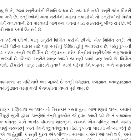
ં છે કે, જ્યાં સ્ત્રીવર્ગની સ્થિતિ અધમ છે, ત્યાં ધર્મ નથી. સ્ત્રી એક દિકરી
ોવા મળે છે. સ્ત્રીઓની માતા તરીકેની મહત્તા તપાસીએ તો સ્ત્રીઓની વિશેષ
માર્ગે ચલાવવાની ટેવ પાડવાથી બાળકના મનમાં મારા સંસ્કારોનું બીજ રોપે છે. જે
રી માતા કરતાં ઉતરતો છે.
િત કરીએ છીએ, પરંતુ સ્ત્રીને શિક્ષિત કરીએ છીએ. એક શિક્ષિત સ્ત્રી એ
િ પેઢીના ઘડતર માટે પણ સ્ત્રીનું શિક્ષિત હોવું આવશ્યક છે, પરંતુ દુઃખની
7 ટકા સ્ત્રી જ શિક્ષિત છે. જીવનના દરેક ક્ષેત્રોમાં સ્ત્રીઓએ સફળતાનો
ા ભજવી છે. શિક્ષણ સ્ત્રીને માત્ર આંખો જ નહીં પાંખો પણ આપે છે. શિક્ષિત
કરશે. દીકરીને માત્ર રસોડાને હવાલે કરતાં પહેલાં તેને ભણતર અને ગણતરમાં
 પર મણિલાલે ભાર મૂક્યો છે સ્ત્રી ધર્મજ્ઞાન, કર્મજ્ઞાન, વ્યવહારજ્ઞાન
યનું જ્ઞાન ત્રણ મળી કેળવણીનો વિષય પૂરો થાય છે.
ી માફક મણિલાલ બાળલગ્નનો તિરસ્કાર કરતા હતા. બાળપણમાં લગ્ન કરવાને
ર્ણ સુખી હોય. પરણેલાં સ્ત્રી-પુરુષોને જે દુઃખ આવી પડે છે તે બધામાંના
એક પવિત્ર અને અખંડ બંધનમાં શાસ્ત્રમાં લગ્નને એક પવિત્ર અને અખંડ
ું ભયભરેલું અને તેમને જીવતેજીવત મોટા દુઃખના ખાડામાં નાંખ્યા જેવું છે
ે. એ જ હેતુથી કે સ્ત્રી-પુરુષ એકબીજાના સ્વભાવ વગેરેને ઓળખી શકે, અને