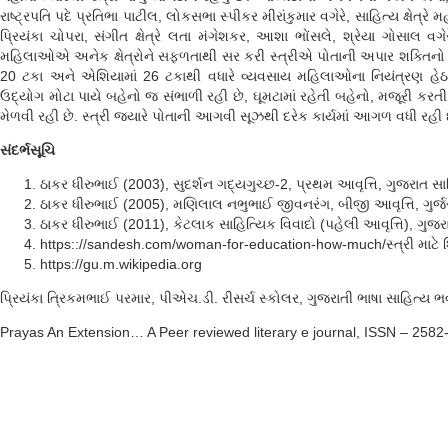
રાષ્ટ્રપતિ પદે પ્રતિભા પાટીલ, લોકસભા સ્પીકર મીરાંકુમાર વગેરે, સાહિત્ય ક્ષેત્રે મહ
પ્રિયંકા ચોપરા, સંગીત ક્ષેત્રે લતા મંગેશકર, આશા ભોંસલે, શ્રેયા ગોસાલ વગ
મહિલાઓએ અનેક ક્ષેત્રોને સફળતાથી સર કરી સ્ત્રીએ પોતાની અપાર શક્તિનો
20 ટકા અને એશિયામાં 26 ટકાથી વધારે વ્યવસાય મહિલાઓના નિયંત્રણ હેઠળ
ઉદ્યોગ મોટા પાયે બહેનો જ સંભાળી રહી છે, ઘૂમટામાં રહેતી બહેનો, મજૂરી કરત
મેળવી રહી છે. સ્ત્રી જ્યારે પોતાની આગવી સૂઝથી દરેક કાર્યમાં આગળ વધી રહી 
સંદર્ભસૂચિ
ઠાકર ધીરુભાઈ (2003), સુદર્શન ગદ્યગુચ્છ-2, પ્રથમ આવૃત્તિ, ગુજરાત સ
ઠાકર ધીરુભાઈ (2005), મણિલાલ નભુભાઈ જીવનરંગ, બીજી આવૃત્તિ, ગુર્જર
ઠાકર ધીરુભાઈ (2011), કેટલાક સાહિત્યિક વિવાદો (પહેલી આવૃત્તિ), ગુજર
https:://sandesh.com/woman-for-education-how-much/સ્ત્રી માટે શિ
https://gu.m.wikipedia.org
પ્રિયંકા ત્રિકમભાઈ પરમાર, પીએચ.ડી. રીસર્ચ સ્કોલર, ગુજરાતી ભાષા સાહિત્ય ભ
Prayas An Extension… A Peer reviewed literary e journal, ISSN – 2582-