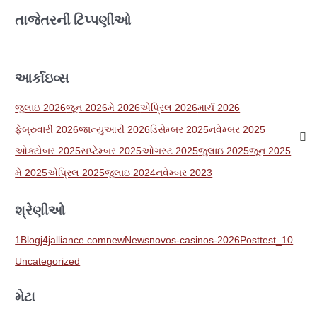
તાજેતરની ટિપ્પણીઓ
આર્કાઇવ્સ
જુલાઇ 2026
જૂન 2026
મે 2026
એપ્રિલ 2026
માર્ચ 2026
ફેબ્રુવારી 2026
જાન્યુઆરી 2026
ડિસેમ્બર 2025
નવેમ્બર 2025
ઓક્ટોબર 2025
સપ્ટેમ્બર 2025
ઓગસ્ટ 2025
જુલાઇ 2025
જૂન 2025
મે 2025
એપ્રિલ 2025
જુલાઇ 2024
નવેમ્બર 2023
શ્રેણીઓ
1
Blog
j4jalliance.com
new
News
novos-casinos-2026
Post
test_10
Uncategorized
મેટા