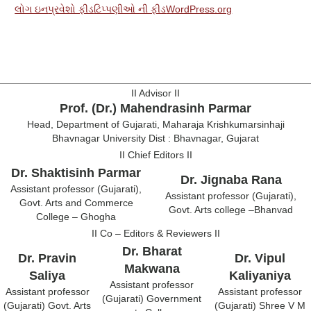
લોગ ઇન
પ્રવેશો ફીડ
ટિપ્પણીઓ ની ફીડ
WordPress.org
II Advisor II
Prof. (Dr.) Mahendrasinh Parmar
Head, Department of Gujarati, Maharaja Krishkumarsinhaji
Bhavnagar University Dist : Bhavnagar, Gujarat
II Chief Editors II
Dr. Shaktisinh Parmar
Dr. Jignaba Rana
Assistant professor (Gujarati),
Assistant professor (Gujarati),
Govt. Arts and Commerce
Govt. Arts college –Bhanvad
College – Ghogha
II Co – Editors & Reviewers II
Dr. Bharat
Dr. Pravin
Dr. Vipul
Makwana
Saliya
Kaliyaniya
Assistant professor
Assistant professor
Assistant professor
(Gujarati) Government
(Gujarati) Govt. Arts
(Gujarati) Shree V M