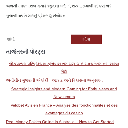
જળની ઝાકમઝાળ વચાડે જીવલો બઉ મૂંઝાય…રૂપાળી શું કરીએ?
ગુલાબી =પતિ માટેનું પ્રેમભર્યું સંબોધન
મા
ટે
તાજેતરની પોસ્ટ્સ
શો
ધો
લોકપરંપરા પરિપ્રેક્ષ્યમાં કૃત્તિવાસ રામાયણ અને રામચરિતમાનસ સામ્ય
:
ભેદો
અર્વાચીન ગુજરાતી એકાંકી : આકાર અને વિકાસના અનુરણન
Strategic Insights and Modern Gaming for Enthusiasts and
Newcomers
Velobet Avis en France – Analyse des fonctionnalités et des
avantages du casino
Real Money Pokies Online in Australia – How to Get Started