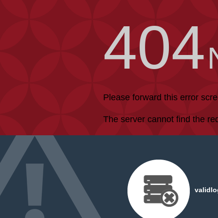
404
Please forward this error scr
The server cannot find the r
validl