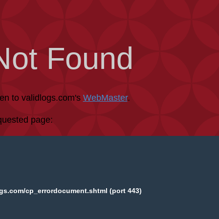
Not Found
een to validlogs.com's
WebMaster
.
equested page:
ogs.com/cp_errordocument.shtml (port 443)