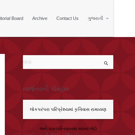
itorial Board
Archive
Contact Us
ગુજરાતી
મા
ટે
શો
ધો
:
તાજેતરની પોસ્ટ્સ
લોકપરંપરા પરિપ્રેક્ષ્યમાં કૃત્તિવાસ રામાયણ
અને રામચરિતમાનસ સામ્ય ભેદો