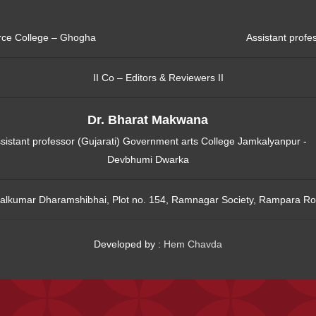
erce College – Ghogha
Assistant profe
II Co – Editors & Reviewers II
Dr. Bharat Makwana
sistant professor (Gujarati) Government arts College Jamkalyanpur -
Devbhumi Dwarka
alkumar Dharamshibhai, Plot no. 154, Ramnagar Society, Rampara Ro
Developed by :
Hem Chavda