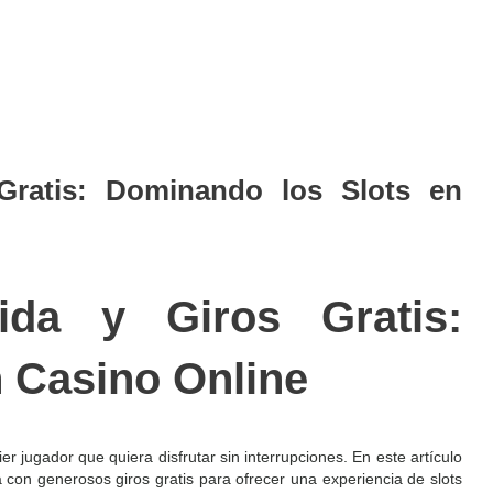
Gratis: Dominando los Slots en
ida y Giros Gratis:
 Casino Online
r jugador que quiera disfrutar sin interrupciones. En este artículo
con generosos giros gratis para ofrecer una experiencia de slots