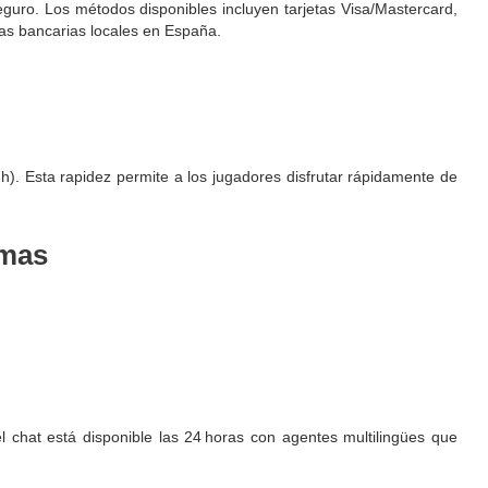
eguro. Los métodos disponibles incluyen tarjetas Visa/Mastercard,
ias bancarias locales en España.
). Esta rapidez permite a los jugadores disfrutar rápidamente de
emas
 chat está disponible las 24 horas con agentes multilingües que