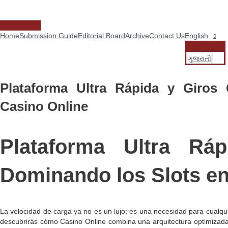
Skip
to
content
Main
Home
Submission Guide
Editorial Board
Archive
Contact Us
English
Menu
Menu
Toggle
ગુજરાતી
Plataforma Ultra Rápida y Giros 
Casino Online
Plataforma Ultra Ráp
Dominando los Slots en
La velocidad de carga ya no es un lujo; es una necesidad para cualquie
descubrirás cómo Casino Online combina una arquitectura optimizada 