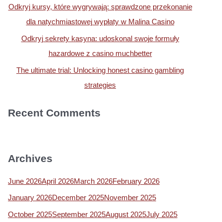
Odkryj kursy, które wygrywają: sprawdzone przekonanie
:
dla natychmiastowej wypłaty w Malina Casino
Odkryj sekrety kasyna: udoskonal swoje formuły
hazardowe z casino muchbetter
The ultimate trial: Unlocking honest casino gambling
strategies
Recent Comments
Archives
June 2026
April 2026
March 2026
February 2026
January 2026
December 2025
November 2025
October 2025
September 2025
August 2025
July 2025