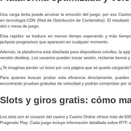
Una carga lenta puede arruinar la emoción del juego; por eso Casino 
en tecnología CDN (Red de Distribución de Contenidos). El resultado 
slot o mesa de juego.
Esta rapidez se traduce en menos tiempo esperando y más tiempo j
jackpots progresivos que aparecen en cualquier momento.
Además, la plataforma está diseñada para dispositivos móviles; la app
versión desktop. Los usuarios pueden iniciar sesión, reclamar bonos y 
¿Te imaginas perder un bono por una página que se queda cargando?
Para quienes buscan probar esta eficiencia directamente, pueden vi
encontrarán pruebas gratuitas de velocidad y podrán comprobar por sí 
Slots y giros gratis: cómo ma
Los slots son el corazón del casino y Casino Online ofrece más de 50
Pragmatic Play. Cada juego incluye información detallada sobre RTP, v