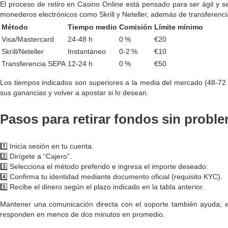
El proceso de retiro en Casino Online está pensado para ser ágil y s
monederos electrónicos como Skrill y Neteller, además de transferenc
Método
Tiempo medio
Comisión
Límite mínimo
Visa/Mastercard
24‑48 h
0 %
€20
Skrill/Neteller
Instantáneo
0‑2 %
€10
Transferencia SEPA
12‑24 h
0 %
€50
Los tiempos indicados son superiores a la media del mercado (48‑72 h
sus ganancias y volver a apostar si lo desean.
Pasos para retirar fondos sin probl
1️⃣ Inicia sesión en tu cuenta.
2️⃣ Dirígete a “Cajero”.
3️⃣ Selecciona el método preferido e ingresa el importe deseado.
4️⃣ Confirma tu identidad mediante documento oficial (requisito KYC).
5️⃣ Recibe el dinero según el plazo indicado en la tabla anterior.
Mantener una comunicación directa con el soporte también ayuda; el
responden en menos de dos minutos en promedio.