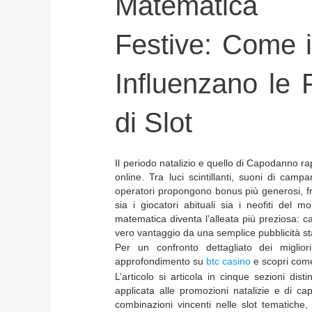
Matematica 
Festive: Come 
Influenzano le P
di Slot
Il periodo natalizio e quello di Capodanno r
online. Tra luci scintillanti, suoni di cam
operatori propongono bonus più generosi, fre
sia i giocatori abituali sia i neofiti del 
matematica diventa l’alleata più preziosa: cap
vero vantaggio da una semplice pubblicità st
Per un confronto dettagliato dei migliori
approfondimento su
btc casino
e scopri come
L’articolo si articola in cinque sezioni dis
applicata alle promozioni natalizie e di ca
combinazioni vincenti nelle slot tematiche, 