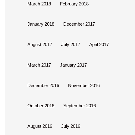
March 2018
February 2018
January 2018
December 2017
August 2017
July 2017
April 2017
March 2017
January 2017
December 2016
November 2016
October 2016
September 2016
August 2016
July 2016