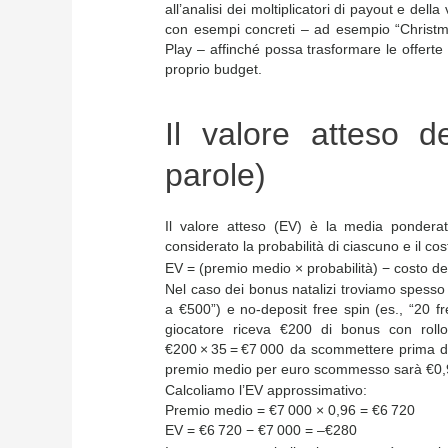
all’analisi dei moltiplicatori di payout e della
con esempi concreti – ad esempio “Christm
Play – affinché possa trasformare le offerte 
proprio budget.
Il valore atteso d
parole)
Il valore atteso (EV) è la media ponderat
considerato la probabilità di ciascuno e il co
EV = (premio medio × probabilità) − costo d
Nel caso dei bonus natalizi troviamo spesso 
a €500”) e no‑deposit free spin (es., “20 
giocatore riceva €200 di bonus con rollov
€200 × 35 = €7 000 da scommettere prima del
premio medio per euro scommesso sarà €0,
Calcoliamo l’EV approssimativo:
Premio medio = €7 000 × 0,96 = €6 720
EV = €6 720 − €7 000 = –€280