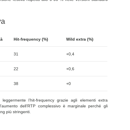
va
tà
Hit‑frequency (%)
Wild extra (%)
31
+0,4
22
+0,6
38
+0
eggermente l’hit‑frequency grazie agli elementi extra
ia l’aumento dell’RTP complessivo è marginale perché gli
g più stringenti.