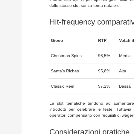
delle stesse slot senza tema natalizio.
Hit‑frequency comparati
Gioco
RTP
Volatili
Christmas Spins
96,5%
Media
Santa’s Riches
95,8%
Alta
Classic Reel
97,2%
Bassa
Le slot tematiche tendono ad aumentare l
introdotti per celebrare le feste. Tuttav
operatori compensano con requisiti di wagerin
Considerazioni pratiche