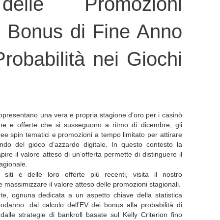
delle Promozioni
i Bonus di Fine Anno
robabilità nei Giochi
appresentano una vera e propria stagione d’oro per i casinò
pane e offerte che si susseguono a ritmo di dicembre, gli
e spin tematici e promozioni a tempo limitato per attirare
mondo del gioco d’azzardo digitale. In questo contesto la
ire il valore atteso di un’offerta permette di distinguere il
agionale.
 siti e delle loro offerte più recenti, visita il nostro
 massimizzare il valore atteso delle promozioni stagionali.
tinte, ognuna dedicata a un aspetto chiave della statistica
podanno: dal calcolo dell’EV dei bonus alla probabilità di
dalle strategie di bankroll basate sul Kelly Criterion fino