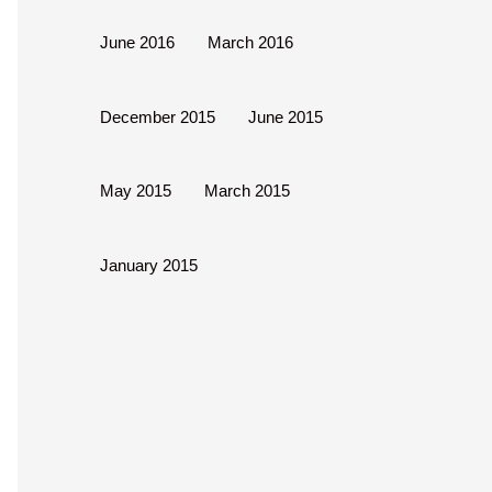
June 2016
March 2016
December 2015
June 2015
May 2015
March 2015
January 2015