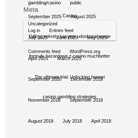
gambling/casino
public
Meta
Casino
September 2025
August 2025
Uncategorized
Log in
Entries feed
Odkryj sekrety kasyna: udoskonal swoje
July 2025
June 2025
May 2025
Comments feed
WordPress.org
formuły hazardowe z casino muchbetter
April 2025
March 2025
The ultimate trial: Unlocking honest
September 2020
December 2018
casino gambling strategies
November 2018
September 2018
August 2018
July 2018
April 2018