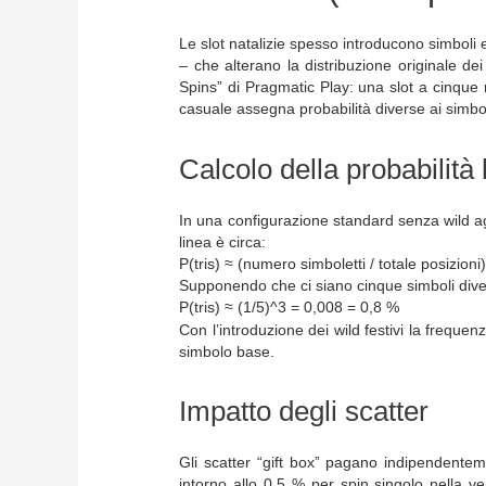
Le slot natalizie spesso introducono simboli
– che alterano la distribuzione originale de
Spins” di Pragmatic Play: una slot a cinque ru
casuale assegna probabilità diverse ai simboli 
Calcolo della probabilità
In una configurazione standard senza wild aggi
linea è circa:
P(tris) ≈ (numero simboletti / totale posizioni
Supponendo che ci siano cinque simboli divers
P(tris) ≈ (1/5)^3 = 0,008 = 0,8 %
Con l’introduzione dei wild festivi la frequen
simbolo base.
Impatto degli scatter
Gli scatter “gift box” pagano indipendente
intorno allo 0,5 % per spin singolo nella ve