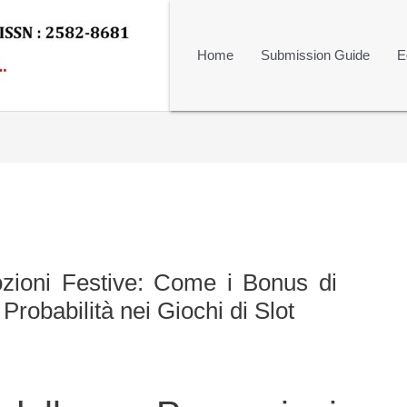
Home
Submission Guide
E
zioni Festive: Come i Bonus di
Probabilità nei Giochi di Slot