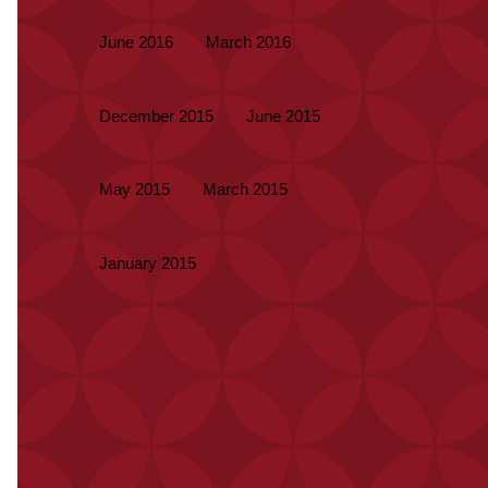
June 2016
March 2016
December 2015
June 2015
May 2015
March 2015
January 2015