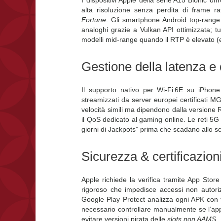
alta risoluzione senza perdita di frame 
Fortune
. Gli smartphone Android top‑range 
analoghi grazie a Vulkan API ottimizzata; t
modelli mid‑range quando il RTP è elevato 
Gestione della latenza e
Il supporto nativo per Wi‑Fi 6E su iPhone 
streamizzati da server europei certificati 
velocità simili ma dipendono dalla versione 
il QoS dedicato al gaming online. Le reti 5G
giorni di Jackpots” prima che scadano allo sc
Sicurezza & certificazion
Apple richiede la verifica tramite App Sto
rigoroso che impedisce accessi non autorizz
Google Play Protect analizza ogni APK con f
necessario controllare manualmente se l’app
evitare versioni pirata delle
slots non AAMS
.