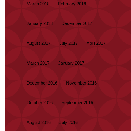
March 2018
February 2018
January 2018
December 2017
August 2017
July 2017
April 2017
March 2017
January 2017
December 2016
November 2016
October 2016
September 2016
August 2016
July 2016