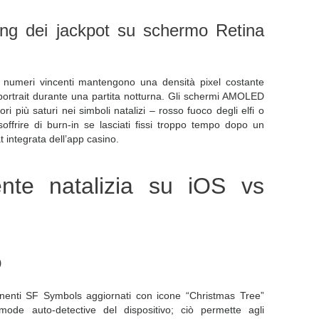
ing dei jackpot su schermo Retina
dei numeri vincenti mantengono una densità pixel costante
 portrait durante una partita notturna. Gli schermi AMOLED
i più saturi nei simboli natalizi – rosso fuoco degli elfi o
ffrire di burn‑in se lasciati fissi troppo tempo dopo un
t integrata dell’app casino.
nte natalizia su iOS vs
o
ponenti SF Symbols aggiornati con icone “Christmas Tree”
mode auto‑detective del dispositivo; ciò permette agli