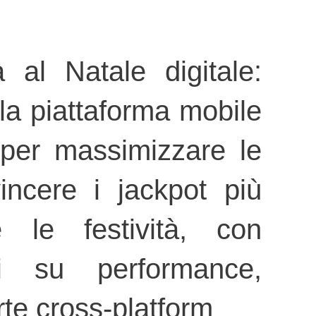
a al Natale digitale:
la piattaforma mobile
per massimizzare le
vincere i jackpot più
e le festività, con
ici su performance,
rte cross‑platform