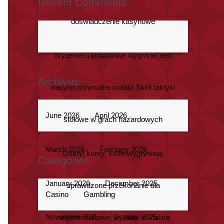
Recent Comments
doświadczenie kasynowe
Wygeneruj prawdziwe wygrane: test
Archives
kasyno minimalna wpłata Skrill taktyki
June 2026
April 2026
stołowe w grach hazardowych
March 2026
February 2026
Odkryj kursy, które wygrywają:
Categories
January 2026
December 2025
sprawdzone przekonanie dla
Casino
Gambling
November 2025
October 2025
natychmiastowej wypłaty w Malina