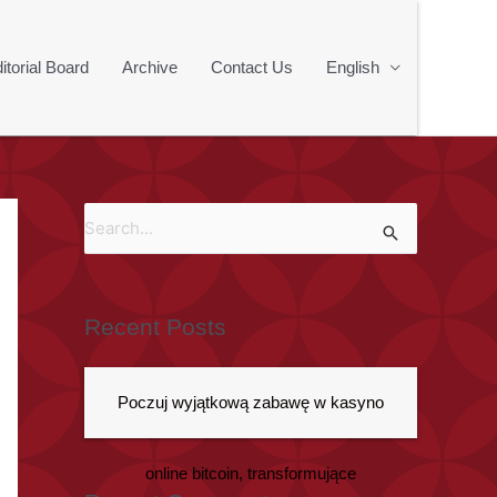
itorial Board
Archive
Contact Us
English
S
e
a
r
c
Recent Posts
h
f
Poczuj wyjątkową zabawę w kasyno
o
r
:
online bitcoin, transformujące