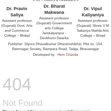
Dr. Bharat
Dr. Pravin
Dr. Vipul
Makwana
Saliya
Kaliyaniya
Assistant professor
Assistant professor
Assistant professor
(Gujarati) Government
(Gujarati) Govt. Arts
(Gujarati) Shree V M
arts College
and Commerce
Sakariya Mahila Arts
Jamkalyanpur -
College – Bhilad
College – Botad
Devbhumi Dwarka
Publisher:
Diyora Dhavalkumar Dharamshibhai, Plot no. 154,
Ramnagar Society, Rampara Road, Talaja, Bhavanagar
Developed by :
Hem Chavda
404
Not Found