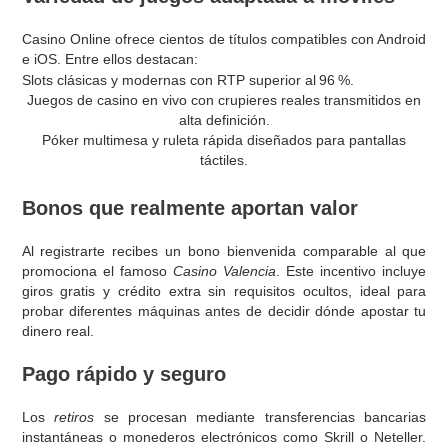
Casino Online ofrece cientos de títulos compatibles con Android
e iOS. Entre ellos destacan:
Slots clásicas y modernas con RTP superior al 96 %.
Juegos de casino en vivo con crupieres reales transmitidos en
alta definición.
Póker multimesa y ruleta rápida diseñados para pantallas
táctiles.
Bonos que realmente aportan valor
Al registrarte recibes un bono bienvenida comparable al que
promociona el famoso
Casino Valencia
. Este incentivo incluye
giros gratis y crédito extra sin requisitos ocultos, ideal para
probar diferentes máquinas antes de decidir dónde apostar tu
dinero real.
Pago rápido y seguro
Los
retiros
se procesan mediante transferencias bancarias
instantáneas o monederos electrónicos como Skrill o Neteller.