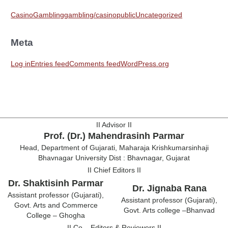
Casino
Gambling
gambling/casino
public
Uncategorized
Meta
Log in
Entries feed
Comments feed
WordPress.org
II Advisor II
Prof. (Dr.) Mahendrasinh Parmar
Head, Department of Gujarati, Maharaja Krishkumarsinhaji
Bhavnagar University Dist : Bhavnagar, Gujarat
II Chief Editors II
Dr. Shaktisinh Parmar
Dr. Jignaba Rana
Assistant professor (Gujarati),
Assistant professor (Gujarati),
Govt. Arts and Commerce
Govt. Arts college –Bhanvad
College – Ghogha
II Co – Editors & Reviewers II