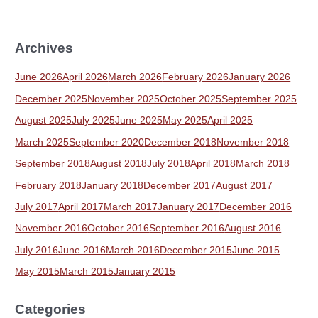
Archives
June 2026
April 2026
March 2026
February 2026
January 2026
December 2025
November 2025
October 2025
September 2025
August 2025
July 2025
June 2025
May 2025
April 2025
March 2025
September 2020
December 2018
November 2018
September 2018
August 2018
July 2018
April 2018
March 2018
February 2018
January 2018
December 2017
August 2017
July 2017
April 2017
March 2017
January 2017
December 2016
November 2016
October 2016
September 2016
August 2016
July 2016
June 2016
March 2016
December 2015
June 2015
May 2015
March 2015
January 2015
Categories