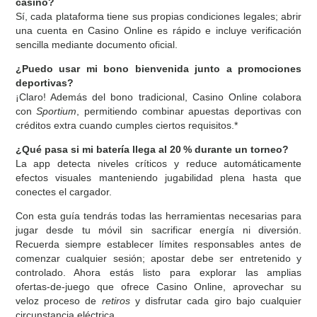
casino?
Sí, cada plataforma tiene sus propias condiciones legales; abrir
una cuenta en Casino Online es rápido e incluye verificación
sencilla mediante documento oficial.
¿Puedo usar mi bono bienvenida junto a promociones
deportivas?
¡Claro! Además del bono tradicional, Casino Online colabora
con
Sportium
, permitiendo combinar apuestas deportivas con
créditos extra cuando cumples ciertos requisitos.*
¿Qué pasa si mi batería llega al 20 % durante un torneo?
La app detecta niveles críticos y reduce automáticamente
efectos visuales manteniendo jugabilidad plena hasta que
conectes el cargador.
Con esta guía tendrás todas las herramientas necesarias para
jugar desde tu móvil sin sacrificar energía ni diversión.
Recuerda siempre establecer límites responsables antes de
comenzar cualquier sesión; apostar debe ser entretenido y
controlado. Ahora estás listo para explorar las amplias
ofertas‑de‑juego que ofrece Casino Online, aprovechar su
veloz proceso de
retiros
y disfrutar cada giro bajo cualquier
circunstancia eléctrica.