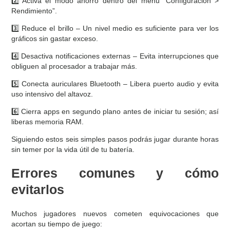
2️⃣ Activa el modo ahorro dentro del menú “Configuración >
Rendimiento”.
3️⃣ Reduce el brillo – Un nivel medio es suficiente para ver los
gráficos sin gastar exceso.
4️⃣ Desactiva notificaciones externas – Evita interrupciones que
obliguen al procesador a trabajar más.
5️⃣ Conecta auriculares Bluetooth – Libera puerto audio y evita
uso intensivo del altavoz.
6️⃣ Cierra apps en segundo plano antes de iniciar tu sesión; así
liberas memoria RAM.
Siguiendo estos seis simples pasos podrás jugar durante horas
sin temer por la vida útil de tu batería.
Errores comunes y cómo
evitarlos
Muchos jugadores nuevos cometen equivocaciones que
acortan su tiempo de juego: