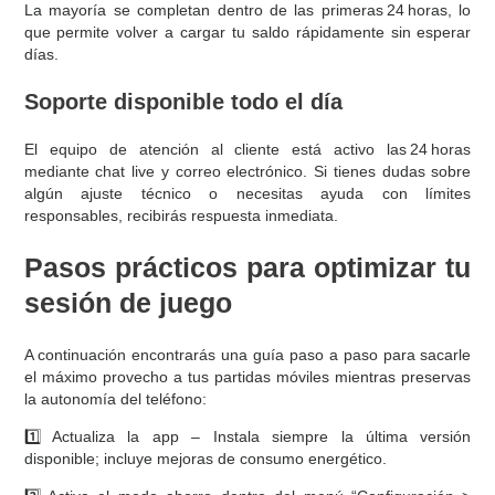
La mayoría se completan dentro de las primeras 24 horas, lo
que permite volver a cargar tu saldo rápidamente sin esperar
días.
Soporte disponible todo el día
El equipo de atención al cliente está activo las 24 horas
mediante chat live y correo electrónico. Si tienes dudas sobre
algún ajuste técnico o necesitas ayuda con límites
responsables, recibirás respuesta inmediata.
Pasos prácticos para optimizar tu
sesión de juego
A continuación encontrarás una guía paso a paso para sacarle
el máximo provecho a tus partidas móviles mientras preservas
la autonomía del teléfono:
1️⃣ Actualiza la app – Instala siempre la última versión
disponible; incluye mejoras de consumo energético.