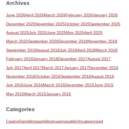
Archives
June 2026
April 2026
March 2026
February 2026
January 2026
December 2025
November 2025
October 2025
September 2025
August 2025
July 2025
June 2025
May 2025
April 2025
March 2025
September 2020
December 2018
November 2018
September 2018
August 2018
July 2018
April 2018
March 2018
February 2018
January 2018
December 2017
August 2017
July 2017
April 2017
March 2017
January 2017
December 2016
November 2016
October 2016
September 2016
August 2016
July 2016
June 2016
March 2016
December 2015
June 2015
May 2015
March 2015
January 2015
Categories
Casino
Gambling
gambling/casino
public
Uncategorized