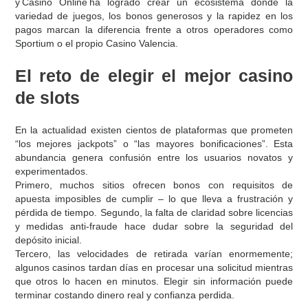
y Casino Online ha logrado crear un ecosistema donde la
variedad de juegos, los bonos generosos y la rapidez en los
pagos marcan la diferencia frente a otros operadores como
Sportium o el propio Casino Valencia.
El reto de elegir el mejor casino
de slots
En la actualidad existen cientos de plataformas que prometen
“los mejores jackpots” o “las mayores bonificaciones”. Esta
abundancia genera confusión entre los usuarios novatos y
experimentados.
Primero, muchos sitios ofrecen bonos con requisitos de
apuesta imposibles de cumplir – lo que lleva a frustración y
pérdida de tiempo. Segundo, la falta de claridad sobre licencias
y medidas anti‑fraude hace dudar sobre la seguridad del
depósito inicial.
Tercero, las velocidades de retirada varían enormemente;
algunos casinos tardan días en procesar una solicitud mientras
que otros lo hacen en minutos​. Elegir sin información puede
terminar costando dinero real y confianza perdida.