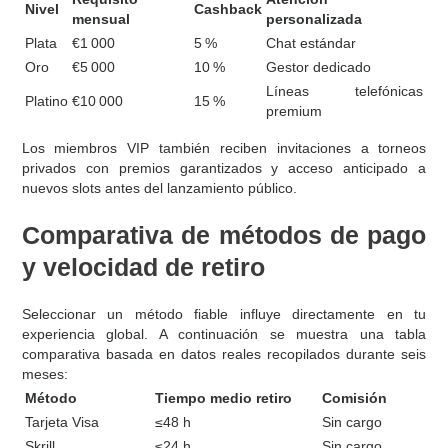
Nivel
Cashback
mensual
personalizada
Plata
€1 000
5 %
Chat estándar
Oro
€5 000
10 %
Gestor dedicado
Líneas telefónicas
Platino
€10 000
15 %
premium
Los miembros VIP también reciben invitaciones a torneos
privados con premios garantizados y acceso anticipado a
nuevos slots antes del lanzamiento público.
Comparativa de métodos de pago
y velocidad de retiro
Seleccionar un método fiable influye directamente en tu
experiencia global. A continuación se muestra una tabla
comparativa basada en datos reales recopilados durante seis
meses:
Método
Tiempo medio retiro
Comisión
Tarjeta Visa
≤48 h
Sin cargo
Skrill
≤24 h
Sin cargo