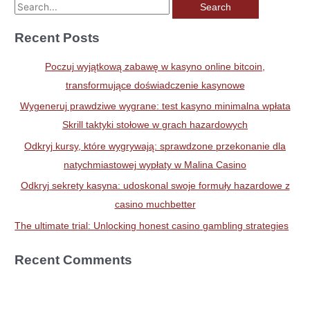
S
e
Recent Posts
a
r
Poczuj wyjątkową zabawę w kasyno online bitcoin,
c
transformujące doświadczenie kasynowe
h
Wygeneruj prawdziwe wygrane: test kasyno minimalna wpłata
f
Skrill taktyki stołowe w grach hazardowych
o
Odkryj kursy, które wygrywają: sprawdzone przekonanie dla
r
natychmiastowej wypłaty w Malina Casino
:
Odkryj sekrety kasyna: udoskonal swoje formuły hazardowe z
casino muchbetter
The ultimate trial: Unlocking honest casino gambling strategies
Recent Comments