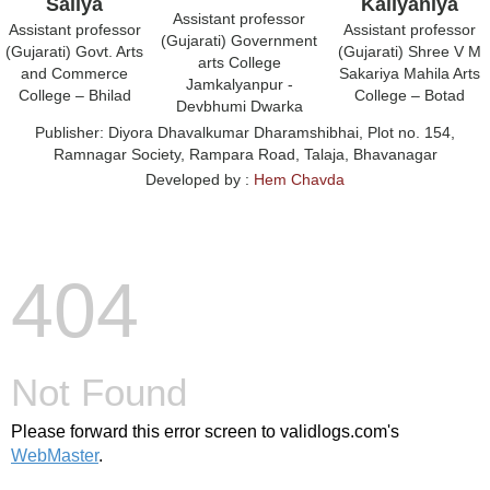
Saliya
Kaliyaniya
Assistant professor
Assistant professor
Assistant professor
(Gujarati) Government
(Gujarati) Govt. Arts
(Gujarati) Shree V M
arts College
and Commerce
Sakariya Mahila Arts
Jamkalyanpur -
College – Bhilad
College – Botad
Devbhumi Dwarka
Publisher:
Diyora Dhavalkumar Dharamshibhai, Plot no. 154,
Ramnagar Society, Rampara Road, Talaja, Bhavanagar
Developed by :
Hem Chavda
404
Not Found
Please forward this error screen to validlogs.com's
WebMaster
.