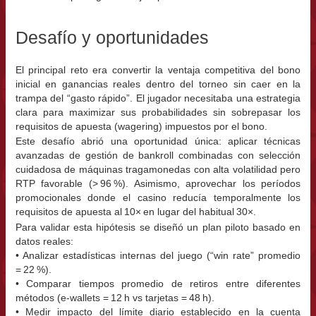
Desafío y oportunidades
El principal reto era convertir la ventaja competitiva del bono
inicial en ganancias reales dentro del torneo sin caer en la
trampa del “gasto rápido”. El jugador necesitaba una estrategia
clara para maximizar sus probabilidades sin sobrepasar los
requisitos de apuesta (wagering) impuestos por el bono.
Este desafío abrió una oportunidad única: aplicar técnicas
avanzadas de gestión de bankroll combinadas con selección
cuidadosa de máquinas tragamonedas con alta volatilidad pero
RTP favorable (> 96 %). Asimismo, aprovechar los períodos
promocionales donde el casino reducía temporalmente los
requisitos de apuesta al 10× en lugar del habitual 30×​​.
Para validar esta hipótesis se diseñó un plan piloto basado en
datos reales:
• Analizar estadísticas internas del juego (“win rate” promedio
= 22 %).
• Comparar tiempos promedio de retiros entre diferentes
métodos (e‑wallets = 12 h vs tarjetas = 48 h).
• Medir impacto del límite diario establecido en la cuenta