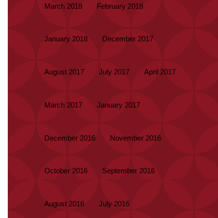
March 2018
February 2018
January 2018
December 2017
August 2017
July 2017
April 2017
March 2017
January 2017
December 2016
November 2016
October 2016
September 2016
August 2016
July 2016