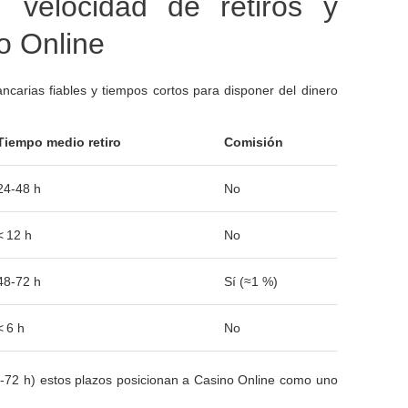
 velocidad de retiros y
o Online
ncarias fiables y tiempos cortos para disponer del dinero
Tiempo medio retiro
Comisión
24‑48 h
No
< 12 h
No
48‑72 h
Sí (≈1 %)
< 6 h
No
8‑72 h) estos plazos posicionan a Casino Online como uno