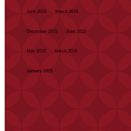
June 2016
March 2016
December 2015
June 2015
May 2015
March 2015
January 2015