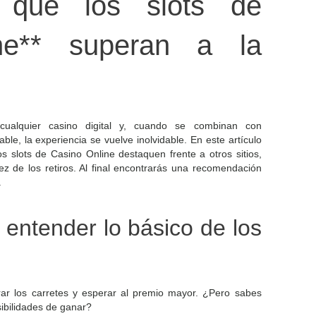
 qué los slots de
ine** superan a la
ualquier casino digital y, cuando se combinan con
able, la experiencia se vuelve inolvidable. En este artículo
s slots de Casino Online destaquen frente a otros sitios,
ez de los retiros. Al final encontrarás una recomendación
.
: entender lo básico de los
ar los carretes y esperar al premio mayor. ¿Pero sabes
ibilidades de ganar?