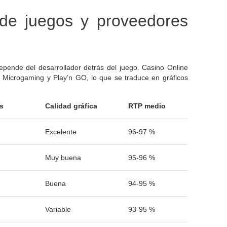
de juegos y proveedores
depende del desarrollador detrás del juego. Casino Online
, Microgaming y Play’n GO, lo que se traduce en gráficos
os
Calidad gráfica
RTP medio
Excelente
96‑97 %
Muy buena
95‑96 %
Buena
94‑95 %
Variable
93‑95 %