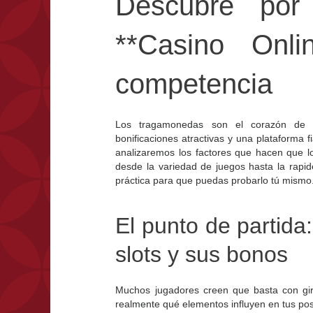
Descubre por
**Casino Onl
competencia
Los tragamonedas son el corazón de c
bonificaciones atractivas y una plataforma fi
analizaremos los factores que hacen que lo
desde la variedad de juegos hasta la rapid
práctica para que puedas probarlo tú mismo
El punto de partida
slots y sus bonos
Muchos jugadores creen que basta con gir
realmente qué elementos influyen en tus pos