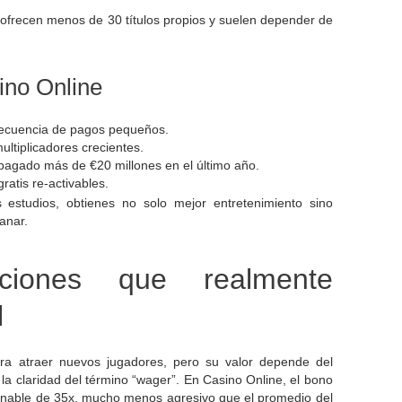
ofrecen menos de 30 títulos propios y suelen depender de
ino Online
frecuencia de pagos pequeños.
ltiplicadores crecientes.
pagado más de €20 millones en el último año.
ratis re‑activables.
 estudios, obtienes no solo mejor entretenimiento sino
anar.
iones que realmente
l
ara atraer nuevos jugadores, pero su valor depende del
 la claridad del término “wager”. En Casino Online, el bono
azonable de 35x, mucho menos agresivo que el promedio del