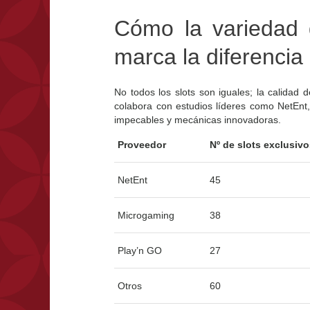
Cómo la variedad 
marca la diferencia
No todos los slots son iguales; la calidad 
colabora con estudios líderes como NetEnt
impecables y mecánicas innovadoras.
Proveedor
Nº de slots exclusiv
NetEnt
45
Microgaming
38
Play’n GO
27
Otros
60