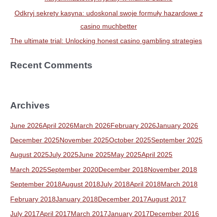
:
Odkryj sekrety kasyna: udoskonal swoje formuły hazardowe z
casino muchbetter
The ultimate trial: Unlocking honest casino gambling strategies
Recent Comments
Archives
June 2026
April 2026
March 2026
February 2026
January 2026
December 2025
November 2025
October 2025
September 2025
August 2025
July 2025
June 2025
May 2025
April 2025
March 2025
September 2020
December 2018
November 2018
September 2018
August 2018
July 2018
April 2018
March 2018
February 2018
January 2018
December 2017
August 2017
July 2017
April 2017
March 2017
January 2017
December 2016