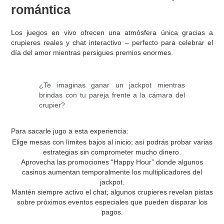
romántica
Los juegos en vivo ofrecen una atmósfera única gracias a
crupieres reales y chat interactivo – perfecto para celebrar el
día del amor mientras persigues premios enormes.
¿Te imaginas ganar un jackpot mientras
brindas con tu pareja frente a la cámara del
crupier?
Para sacarle jugo a esta experiencia:
Elige mesas con límites bajos al inicio; así podrás probar varias
estrategias sin comprometer mucho dinero.
Aprovecha las promociones “Happy Hour” donde algunos
casinos aumentan temporalmente los multiplicadores del
jackpot.
Mantén siempre activo el chat; algunos crupieres revelan pistas
sobre próximos eventos especiales que pueden disparar los
pagos.