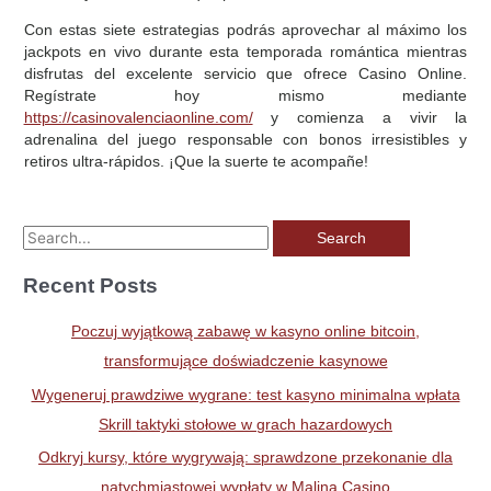
Con estas siete estrategias podrás aprovechar al máximo los
jackpots en vivo durante esta temporada romántica mientras
disfrutas del excelente servicio que ofrece Casino Online.
Regístrate hoy mismo mediante
https://casinovalenciaonline.com/
y comienza a vivir la
adrenalina del juego responsable con bonos irresistibles y
retiros ultra‑rápidos. ¡Que la suerte te acompañe!
S
e
Recent Posts
a
r
Poczuj wyjątkową zabawę w kasyno online bitcoin,
c
transformujące doświadczenie kasynowe
h
Wygeneruj prawdziwe wygrane: test kasyno minimalna wpłata
f
Skrill taktyki stołowe w grach hazardowych
o
Odkryj kursy, które wygrywają: sprawdzone przekonanie dla
r
natychmiastowej wypłaty w Malina Casino