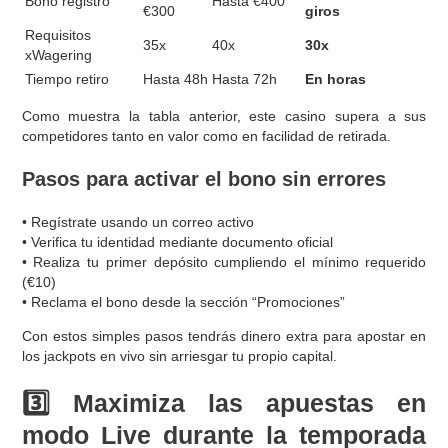
Bono registro
Hasta €400
€300
giros
Requisitos
35x
40x
30x
xWagering
Tiempo retiro
Hasta 48h
Hasta 72h
En horas
Como muestra la tabla anterior, este casino supera a sus
competidores tanto en valor como en facilidad de retirada.
Pasos para activar el bono sin errores
• Regístrate usando un correo activo
• Verifica tu identidad mediante documento oficial
• Realiza tu primer depósito cumpliendo el mínimo requerido
(€10)
• Reclama el bono desde la sección “Promociones”
Con estos simples pasos tendrás dinero extra para apostar en
los jackpots en vivo sin arriesgar tu propio capital.
3️⃣ Maximiza las apuestas en
modo Live durante la temporada