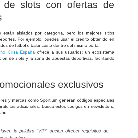
de slots con ofertas de
s
están aislados por categoría, pero los mejores sitios
deportes. Por ejemplo, puedes usar el crédito obtenido en
dos de fútbol o baloncesto dentro del mismo portal.
ino Cirsa España
ofrece a sus usuarios: un ecosistema
ón de slots y la zona de apuestas deportivas, facilitando
promocionales exclusivos
dores y marcas como Sportium generan códigos especiales
gratuitas adicionales. Busca estos códigos en newsletters,
sino.
luyen la palabra “VIP” suelen ofrecer requisitos de
mo de retiro.