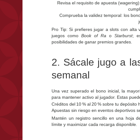
Revisa el requisito de apuesta (wagering)
cumpl
Comprueba la validez temporal: los bon
Pro Tip:
Si prefieres jugar a slots con alta 
juegos como
Book of Ra
o
Starburst
; e
posibilidades de ganar premios grandes.
2. Sácale jugo a l
semanal
Una vez superado el bono inicial, la mayo
para mantener activo al jugador. Estas pued
Créditos del 10 % al 20 % sobre tu depósito h
Apuestas sin riesgo en eventos deportivos s
Mantén un registro sencillo en una hoja d
límite y maximizar cada recarga disponible.