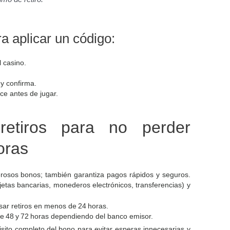
a aplicar un código:
l casino.
y confirma.
ce antes de jugar.
retiros para no perder
oras
rosos bonos; también garantiza pagos rápidos y seguros.
jetas bancarias, monederos electrónicos, transferencias) y
esar retiros en menos de 24 horas.
re 48 y 72 horas dependiendo del banco emisor.
uisito completo del bono para evitar esperas innecesarias y