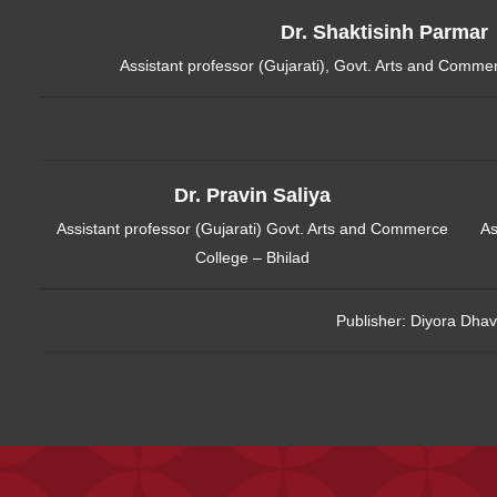
Dr. Shaktisinh Parmar
Assistant professor (Gujarati), Govt. Arts and Comm
Dr. Pravin Saliya
Assistant professor (Gujarati) Govt. Arts and Commerce
As
College – Bhilad
Publisher:
Diyora Dhav