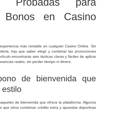
as Probadas para
s Bonos en Casino
experiencia más rentable en cualquier Casino Online. Sin
ferta; hay que saber elegir y combinar las promociones
ículo encontrarás seis tácticas claras y fáciles de aplicar
nancias reales, sin perder tiempo ni dinero.
 bono de bienvenida que
 estilo
paquetes de bienvenida que ofrece la plataforma. Algunos
ras que otros combinan crédito extra y apuestas deportivas