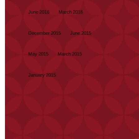
June 2016
March 2016
December 2015
June 2015
May 2015
March 2015
January 2015