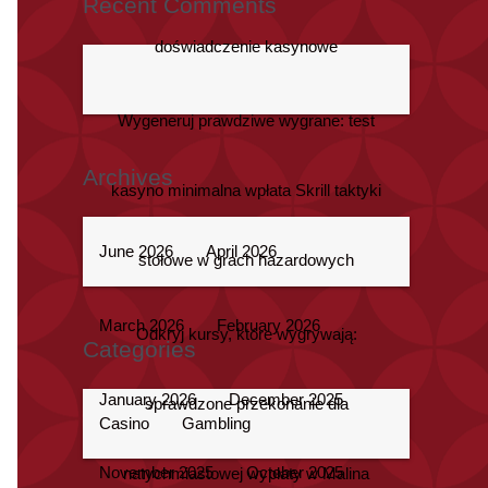
Recent Comments
doświadczenie kasynowe
Wygeneruj prawdziwe wygrane: test
Archives
kasyno minimalna wpłata Skrill taktyki
June 2026
April 2026
stołowe w grach hazardowych
March 2026
February 2026
Odkryj kursy, które wygrywają:
Categories
January 2026
December 2025
sprawdzone przekonanie dla
Casino
Gambling
November 2025
October 2025
natychmiastowej wypłaty w Malina