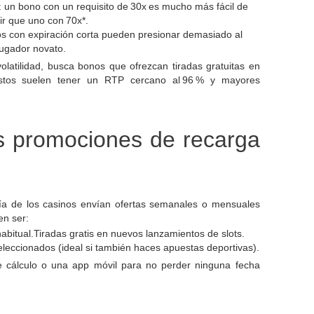
: un bono con un requisito de 30x es mucho más fácil de
ir que uno con 70x*.
os con expiración corta pueden presionar demasiado al
jugador novato.
volatilidad, busca bonos que ofrezcan tiradas gratuitas en
stos suelen tener un
RTP
cercano al 96 % y mayores
as promociones de recarga
ría de los casinos envían ofertas semanales o mensuales
en ser:
abitual.
Tiradas gratis en nuevos lanzamientos de slots.
eleccionados (ideal si también haces apuestas deportivas).
e cálculo o una app móvil para no perder ninguna fecha