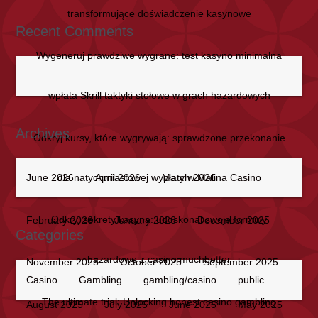
:
transformujące doświadczenie kasynowe
Recent Comments
Wygeneruj prawdziwe wygrane: test kasyno minimalna
wpłata Skrill taktyki stołowe w grach hazardowych
Archives
Odkryj kursy, które wygrywają: sprawdzone przekonanie
dla natychmiastowej wypłaty w Malina Casino
June 2026
April 2026
March 2026
Odkryj sekrety kasyna: udoskonal swoje formuły
February 2026
January 2026
December 2025
Categories
hazardowe z casino muchbetter
November 2025
October 2025
September 2025
Casino
Gambling
gambling/casino
public
The ultimate trial: Unlocking honest casino gambling
August 2025
July 2025
June 2025
May 2025