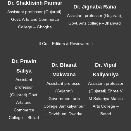
Dr. Shaktisinh Parmar
July 2016
June 2016
March 2016
Dr. Jignaba Rana
Assistant professor (Gujarati),
Assistant professor (Gujarati),
Govt. Arts and Commerce
December 2015
June 2015
May 2015
Govt. Arts college –Bhanvad
College – Ghogha
March 2015
January 2015
II Co – Editors & Reviewers II
Dr. Pravin
Dr. Bharat
Dr. Vipul
Saliya
Makwana
Kaliyaniya
Assistant
Assistant professor
Assistant professor
professor
(Gujarati)
(Gujarati) Shree V
(Gujarati) Govt.
Government arts
M Sakariya Mahila
Arts and
College Jamkalyanpur
Arts College –
Commerce
- Devbhumi Dwarka
Botad
College – Bhilad