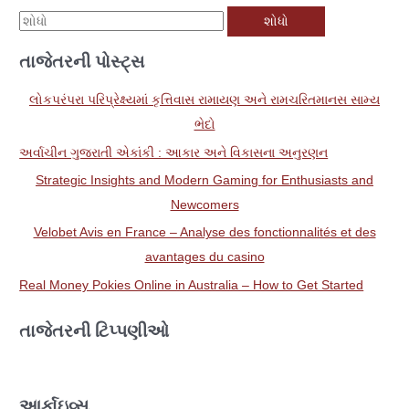
મા
ટે
તાજેતરની પોસ્ટ્સ
શો
ધો
લોકપરંપરા પરિપ્રેક્ષ્યમાં કૃત્તિવાસ રામાયણ અને રામચરિતમાનસ સામ્ય
:
ભેદો
અર્વાચીન ગુજરાતી એકાંકી : આકાર અને વિકાસના અનુરણન
Strategic Insights and Modern Gaming for Enthusiasts and
Newcomers
Velobet Avis en France – Analyse des fonctionnalités et des
avantages du casino
Real Money Pokies Online in Australia – How to Get Started
તાજેતરની ટિપ્પણીઓ
આર્કાઇવ્સ