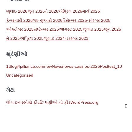
જુલાઇ 2026
જૂન 2026
મે 2026
એપ્રિલ 2026
માર્ચ 2026
ફેબ્રુવારી 2026
જાન્યુઆરી 2026
ડિસેમ્બર 2025
નવેમ્બર 2025
ઓક્ટોબર 2025
સપ્ટેમ્બર 2025
ઓગસ્ટ 2025
જુલાઇ 2025
જૂન 2025
મે 2025
એપ્રિલ 2025
જુલાઇ 2024
નવેમ્બર 2023
શ્રેણીઓ
1
Blog
j4jalliance.com
new
News
novos-casinos-2026
Post
test_10
Uncategorized
મેટા
લોગ ઇન
પ્રવેશો ફીડ
ટિપ્પણીઓ ની ફીડ
WordPress.org