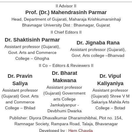
II Advisor II
Prof. (Dr.) Mahendrasinh Parmar
Head, Department of Gujarati, Maharaja Krishkumarsinhaji
Bhavnagar University Dist : Bhavnagar, Gujarat
II Chief Editors II
Dr. Shaktisinh Parmar
Dr. Jignaba Rana
Assistant professor (Gujarati),
Assistant professor (Gujarati),
Govt. Arts and Commerce
Govt. Arts college –Bhanvad
College – Ghogha
II Co – Editors & Reviewers II
Dr. Bharat
Dr. Pravin
Dr. Vipul
Makwana
Saliya
Kaliyaniya
Assistant professor
Assistant professor
Assistant professor
(Gujarati) Government
(Gujarati) Govt. Arts
(Gujarati) Shree V M
arts College
and Commerce
Sakariya Mahila Arts
Jamkalyanpur -
College – Bhilad
College – Botad
Devbhumi Dwarka
Publisher:
Diyora Dhavalkumar Dharamshibhai, Plot no. 154,
Ramnagar Society, Rampara Road, Talaja, Bhavanagar
Developed by :
Hem Chavda